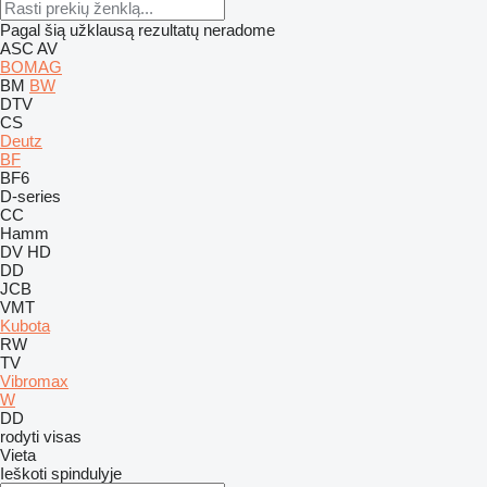
Pagal šią užklausą rezultatų neradome
ASC
AV
BOMAG
BM
BW
DTV
CS
Deutz
BF
BF6
D-series
CC
Hamm
DV
HD
DD
JCB
VMT
Kubota
RW
TV
Vibromax
W
DD
rodyti visas
Vieta
Ieškoti spindulyje