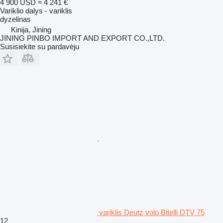
4 900 USD
≈ 4 241 €
Variklio dalys - variklis
dyzelinas
Kinija, Jining
JINING PINBO IMPORT AND EXPORT CO.,LTD.
Susisiekite su pardavėju
variklis Deutz volo Bitelli DTV 75
12