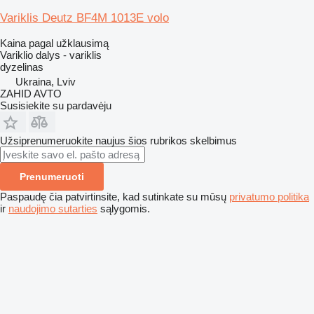
Variklis Deutz BF4M 1013E volo
Kaina pagal užklausimą
Variklio dalys - variklis
dyzelinas
Ukraina, Lviv
ZAHID AVTO
Susisiekite su pardavėju
Užsiprenumeruokite naujus šios rubrikos skelbimus
Prenumeruoti
Paspaudę čia patvirtinsite, kad sutinkate su mūsų
privatumo politika
ir
naudojimo sutarties
sąlygomis.