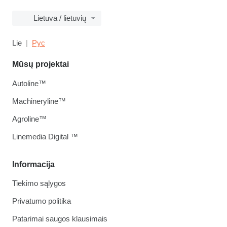
Lietuva / lietuvių
Lie
Рус
Mūsų projektai
Autoline™
Machineryline™
Agroline™
Linemedia Digital ™
Informacija
Tiekimo sąlygos
Privatumo politika
Patarimai saugos klausimais