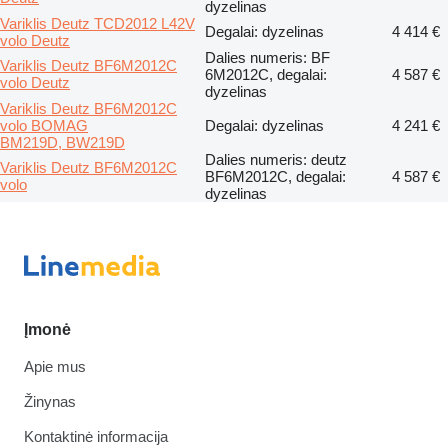
dyzelinas
Variklis Deutz TCD2012 L42V
Degalai: dyzelinas
4 414 €
volo Deutz
Dalies numeris: BF
Variklis Deutz BF6M2012C
6M2012C, degalai:
4 587 €
volo Deutz
dyzelinas
Variklis Deutz BF6M2012C
volo BOMAG
Degalai: dyzelinas
4 241 €
BM219D, BW219D
Dalies numeris: deutz
Variklis Deutz BF6M2012C
BF6M2012C, degalai:
4 587 €
volo
dyzelinas
Įmonė
Apie mus
Žinynas
Kontaktinė informacija