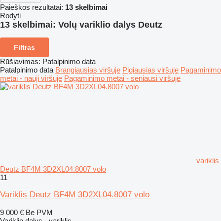
Paieškos rezultatai:
13 skelbimai
Rodyti
13 skelbimai:
Volų variklio dalys Deutz
Filtras
Rūšiavimas
:
Patalpinimo data
Patalpinimo data
Brangiausias viršuje
Pigiausias viršuje
Pagaminimo
metai - nauji viršuje
Pagaminimo metai - seniausi viršuje
variklis
Deutz BF4M 3D2XL04.8007 volo
11
Variklis Deutz BF4M 3D2XL04.8007 volo
9 000 €
Be PVM
Variklio dalys - variklis