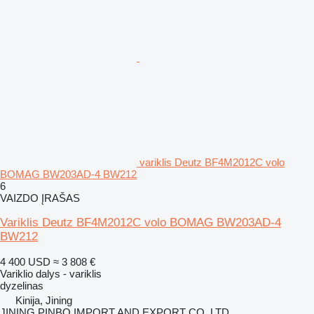
variklis Deutz BF4M2012C volo
BOMAG BW203AD-4 BW212
6
VAIZDO ĮRAŠAS
Variklis Deutz BF4M2012C volo BOMAG BW203AD-4
BW212
4 400 USD
≈ 3 808 €
Variklio dalys - variklis
dyzelinas
Kinija, Jining
JINING PINBO IMPORT AND EXPORT CO.,LTD.