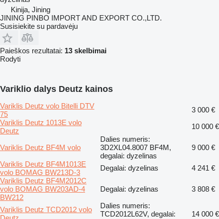
Kinija, Jining
JINING PINBO IMPORT AND EXPORT CO.,LTD.
Susisiekite su pardavėju
Paieškos rezultatai:
13 skelbimai
Rodyti
Variklio dalys Deutz kainos
Variklis Deutz volo Bitelli DTV
3 000 €
75
Variklis Deutz 1013E volo
10 000 €
Deutz
Dalies numeris:
Variklis Deutz BF4M volo
3D2XL04.8007 BF4M,
9 000 €
degalai: dyzelinas
Variklis Deutz BF4M1013E
Degalai: dyzelinas
4 241 €
volo BOMAG BW213D-3
Variklis Deutz BF4M2012C
volo BOMAG BW203AD-4
Degalai: dyzelinas
3 808 €
BW212
Dalies numeris:
Variklis Deutz TCD2012 volo
TCD2012L62V, degalai:
14 000 €
Deutz