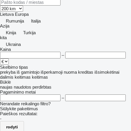
Lietuva
Europa
Rumunija
Italija
Azija
Kinija
Turkija
kita
Ukraina
Kaina
–
Skelbimo tipas
prekyba
iš gamintojo
išperkamoji nuoma
kreditas
išsimokėtinai
dalimis
keitimas
keitimas
Būklė
naujas
naudotos
perdirbtas
Pagaminimo metai
–
Nerandate reikalingo filtro?
Siūlykite pakeitimus
Paieškos rezultatai:
-
rodyti