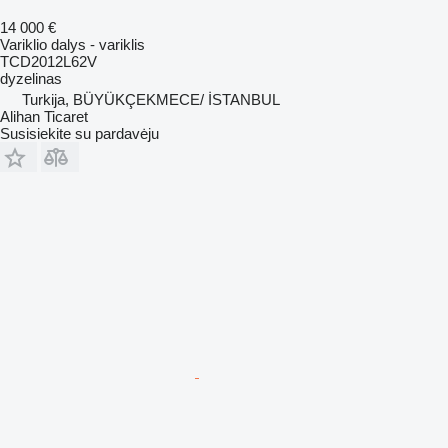
14 000 €
Variklio dalys - variklis
TCD2012L62V
dyzelinas
Turkija, BÜYÜKÇEKMECE/ İSTANBUL
Alihan Ticaret
Susisiekite su pardavėju