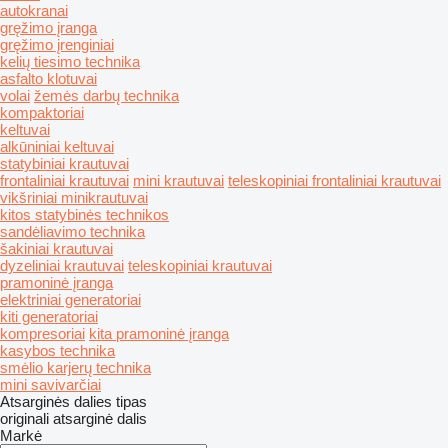
autokranai
gręžimo įranga
gręžimo įrenginiai
kelių tiesimo technika
asfalto klotuvai
volai
žemės darbų technika
kompaktoriai
keltuvai
alkūniniai keltuvai
statybiniai krautuvai
frontaliniai krautuvai
mini krautuvai
teleskopiniai frontaliniai krautuvai
vikšriniai minikrautuvai
kitos statybinės technikos
sandėliavimo technika
šakiniai krautuvai
dyzeliniai krautuvai
teleskopiniai krautuvai
pramoninė įranga
elektriniai generatoriai
kiti generatoriai
kompresoriai
kita pramoninė įranga
kasybos technika
smėlio karjerų technika
mini savivarčiai
Atsarginės dalies tipas
originali atsarginė dalis
Markė