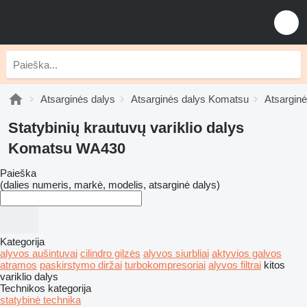
Atsarginės dalys
Atsarginės dalys Komatsu
Atsargin
Statybinių krautuvų variklio dalys
Komatsu WA430
Paieška
(dalies numeris, markė, modelis, atsarginė dalys)
Kategorija
alyvos aušintuvai
cilindro gilzės
alyvos siurbliai
aktyvios galvos
atramos
paskirstymo diržai
turbokompresoriai
alyvos filtrai
kitos
variklio dalys
Technikos kategorija
statybinė technika