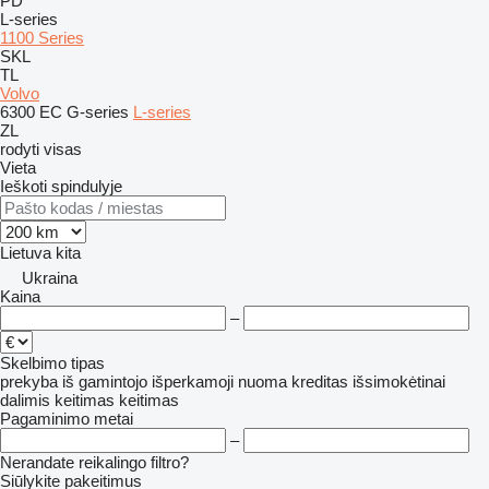
PD
L-series
1100 Series
SKL
TL
Volvo
6300
EC
G-series
L-series
ZL
rodyti visas
Vieta
Ieškoti spindulyje
Lietuva
kita
Ukraina
Kaina
–
Skelbimo tipas
prekyba
iš gamintojo
išperkamoji nuoma
kreditas
išsimokėtinai
dalimis
keitimas
keitimas
Pagaminimo metai
–
Nerandate reikalingo filtro?
Siūlykite pakeitimus