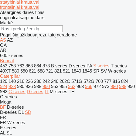
statybiniai krautuvai
frontaliniai krautuvai
Atsarginės dalies tipas
originali atsarginė dalis
Markė
Pagal šią užklausą rezultatų neradome
AS
AZ
GA
AR
600 - series
Bobcat
453
753
763
863
864
873
B series
D series
PA
S series
T series
40XT
580
590
621
688
721
821
921
1840
1845
SR
SV
W-series
Caterpillar
120
140
216
226
236
242
246
262C
571G
572G
769
777
816
824
924
928
930
936
938
950
953
955
962
963
966
972
973
980
988
990
992
C-series
D series
IT
M-series
TH
C-series
Mega
BF
D-series
D-series
DL
SD
FR
FR
W-series
F-series
AL
SL