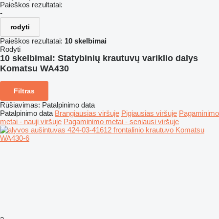
Paieškos rezultatai:
-
rodyti
Paieškos rezultatai:
10 skelbimai
Rodyti
10 skelbimai:
Statybinių krautuvų variklio dalys
Komatsu WA430
Filtras
Rūšiavimas
:
Patalpinimo data
Patalpinimo data
Brangiausias viršuje
Pigiausias viršuje
Pagaminimo
metai - nauji viršuje
Pagaminimo metai - seniausi viršuje