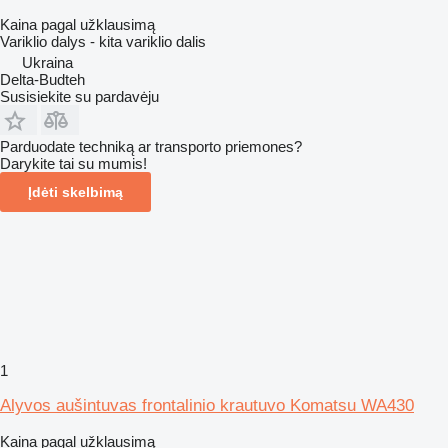
Kaina pagal užklausimą
Variklio dalys - kita variklio dalis
Ukraina
Delta-Budteh
Susisiekite su pardavėju
Parduodate techniką ar transporto priemones?
Darykite tai su mumis!
Įdėti skelbimą
1
Alyvos aušintuvas frontalinio krautuvo Komatsu WA430
Kaina pagal užklausimą