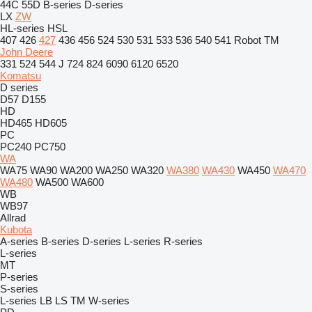
44C
55D
B-series
D-series
LX
ZW
HL-series
HSL
407
426
427
436
456
524
530
531
533
536
540
541
Robot
TM
John Deere
331
524
544 J
724
824
6090
6120
6520
Komatsu
D series
D57
D155
HD
HD465
HD605
PC
PC240
PC750
WA
WA75
WA90
WA200
WA250
WA320
WA380
WA430
WA450
WA470
WA480
WA500
WA600
WB
WB97
Allrad
Kubota
A-series
B-series
D-series
L-series
R-series
L-series
MT
P-series
S-series
L-series
LB
LS
TM
W-series