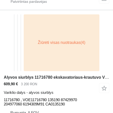
Alyvos siurblys 11716780 ekskavatoriaus-krautuvo Volvo
609,90 €
3 200 RON
Variklio dalys - alyvos siurblys
11716780 , VOE11716780 135190 87429970
204977060 6194309M91 CA0135190
Rumunija, ILFOV