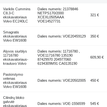
Variklis Cummins
Dalies numeris: 21378846
C8.3-C
NETPS170/2000
321 €
ekskavatoriaus
XCEXL0505AAA
Volvo EC240LC
VOE14527731
Smagratis
ekskavatoriaus
Dalies numeris: VOE20459129
350 €
Volvo EW160B
Alyvos siurblys
Dalies numeris: 11716780 ,
11716780
VOE11716780 135190
609,90 €
ekskavatoriaus-
87429970 204977060
krautuvo Volvo
6194309M91 CA0135190
Paskirstymo
velenas
Dalies numeris: VOE20502005
450 €
ekskavatoriaus
Volvo EW160B
Cilindrų bloko
galvutė
Dalies numeris: VOE-1556599
545 €
ekskavatoriaus