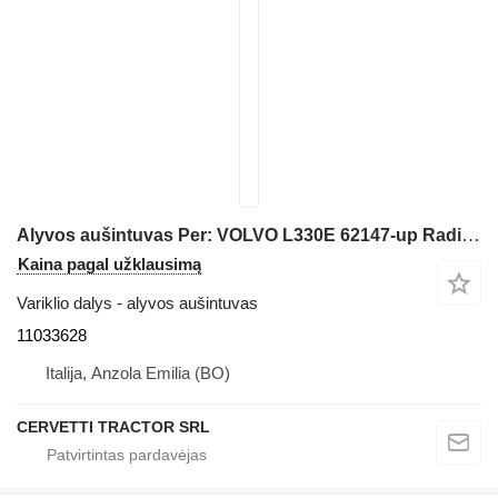
Alyvos aušintuvas Per: VOLVO L330E 62147-up Radiatore 11033628 vikšrinio krautuvo Volvo L330E 62147-up
Kaina pagal užklausimą
Variklio dalys - alyvos aušintuvas
11033628
Italija, Anzola Emilia (BO)
CERVETTI TRACTOR SRL