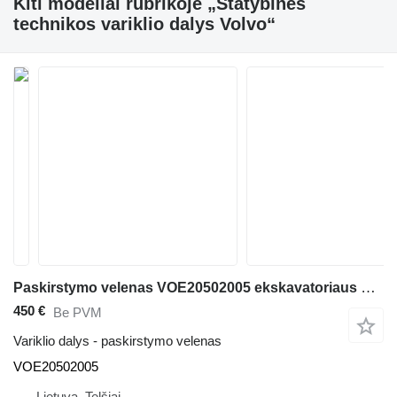
Kiti modeliai rubrikoje „Statybinės
technikos variklio dalys Volvo“
Paskirstymo velenas VOE20502005 ekskavatoriaus Volvo EW160B
450 €
Be PVM
Variklio dalys - paskirstymo velenas
VOE20502005
Lietuva, Telšiai