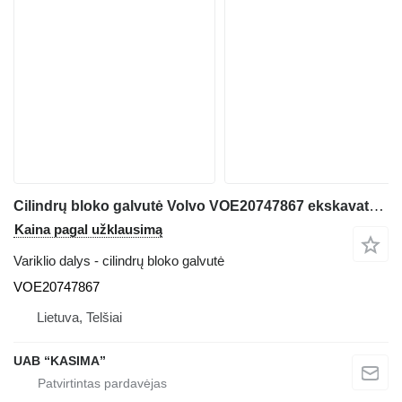
Cilindrų bloko galvutė Volvo VOE20747867 ekskavatoriaus Volvo EW160B
Kaina pagal užklausimą
Variklio dalys - cilindrų bloko galvutė
VOE20747867
Lietuva, Telšiai
UAB “KASIMA”