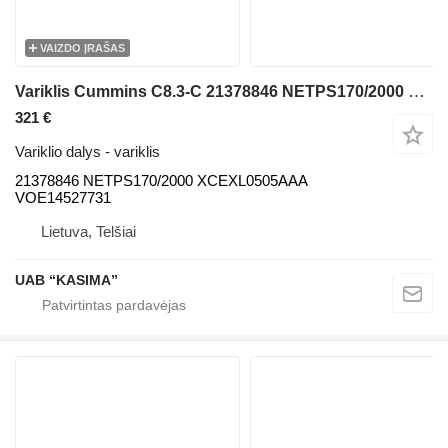
VAIZDO ĮRAŠAS
Variklis Cummins C8.3-C 21378846 NETPS170/2000 XCEXL0505AAA VOE14527731 ekskavatoriaus Volvo EC240LC
321 €
Variklio dalys - variklis
21378846 NETPS170/2000 XCEXL0505AAA
VOE14527731
Lietuva, Telšiai
UAB “KASIMA”