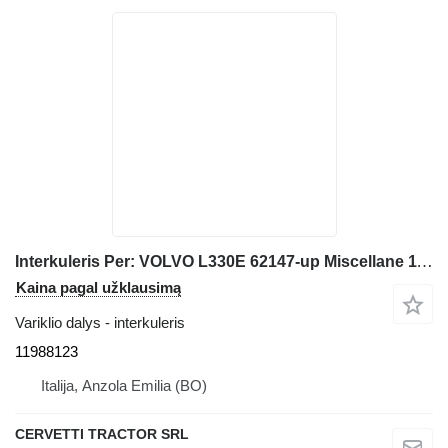
Interkuleris Per: VOLVO L330E 62147-up Miscellane 11988123 frontalinio krautuvo Volvo L330E 62147-up
Kaina pagal užklausimą
Variklio dalys - interkuleris
11988123
Italija, Anzola Emilia (BO)
CERVETTI TRACTOR SRL