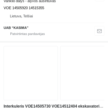
Variklio dalys - alyvos aušintuvas
VOE 14505920 14515355
Lietuva, Telšiai
UAB “KASIMA”
Interkuleris VOE14505730 VOE14512404 ekskavatoriaus Volvo EC210BLC