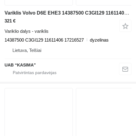
Variklis Volvo D6E EHE3 14387500 C3GI129 11611406 17216527 ekskavatoriaus Volvo EW230C
321 €
Variklio dalys - variklis
14387500 C3GI129 11611406 17216527
dyzelinas
Lietuva, Telšiai
UAB “KASIMA”