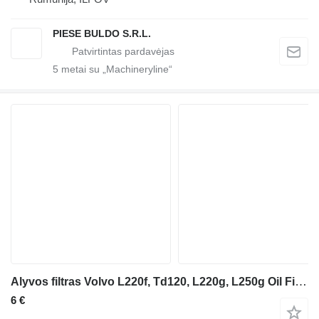
PIESE BULDO S.R.L.
5
metai su „Machineryline“
Alyvos filtras Volvo L220f, Td120, L220g, L250g Oil Filter 477556, 4775565, 19962280 P550425 frontalinio krautuvo Volvo L220f, Td120, L220g, L250g
6 €