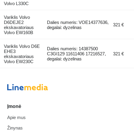
Volvo L330C
Variklis Volvo
D6DEJE2
Dalies numeris: VOE14377636,
321 €
ekskavatoriaus
degalai: dyzelinas
Volvo EW160B
Variklis Volvo D6E
Dalies numeris: 14387500
EHE3
C3GI129 11611406 17216527,
321 €
ekskavatoriaus
degalai: dyzelinas
Volvo EW230C
Įmonė
Apie mus
Žinynas