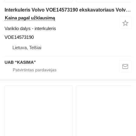
Interkuleris Volvo VOE14573190 ekskavatoriaus Volvo EW230C
Kaina pagal užklausimą
Variklio dalys - interkuleris
VOE14573190
Lietuva, Telšiai
UAB “KASIMA”