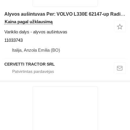
Alyvos aušintuvas Per: VOLVO L330E 62147-up Radiatore 11033743 frontalinio krautuvo Volvo L330E 62147-up
Kaina pagal užklausimą
Variklio dalys - alyvos aušintuvas
11033743
Italija, Anzola Emilia (BO)
CERVETTI TRACTOR SRL