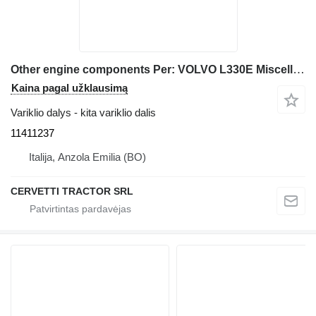
Other engine components Per: VOLVO L330E Miscellanea Compon 11411237 frontalinio krautuvo Volvo L330E
Kaina pagal užklausimą
Variklio dalys - kita variklio dalis
11411237
Italija, Anzola Emilia (BO)
CERVETTI TRACTOR SRL