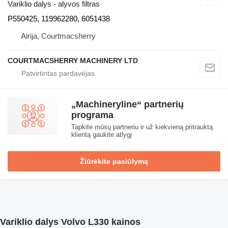
Variklio dalys - alyvos filtras
P550425, 119962280, 6051438
Airija, Courtmacsherry
COURTMACSHERRY MACHINERY LTD
„Machineryline“ partnerių
programa
Tapkite mūsų partneriu ir už kiekvieną pritrauktą
klientą gaukite atlygį
Žiūrėkite pasiūlymą
Variklio dalys Volvo L330 kainos