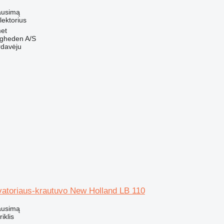
ausimą
olektorius
et
ingheden A/S
rdavėju
vatoriaus-krautuvo New Holland LB 110
ausimą
riklis