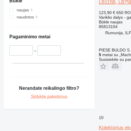
Būklė
329
LB115B, LB75
330
naujas
123,90 €
650 R
336
naudotos
Variklio dalys - g
Būklė
naujas
340
85813104
345
Rumunija, IL
349
Pagaminimo metai
350
PIESE BULDO S.
365
–
5
metai su „Machi
374
Susisiekite su pa
375
390
416
420
Nerandate reikalingo filtro?
422
Siūlykite pakeitimus
424
426
428
10
430
Kolektorius e
432