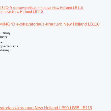
krautuvo New Holland LB110
0484G*D ekskavatoriaus-krautuvo New Holland LB110
ausimą
riklis
et
ingheden A/S
rdavėju
avatoriaus-krautuvo New Holland LB90 LB95 LB115