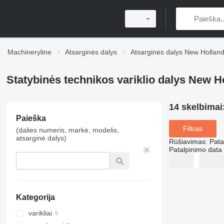
Machineryline
Atsarginės dalys
Atsarginės dalys New Hollan
Statybinės technikos variklio dalys New H
14 skelbimai
Paieška
Filtras
(dalies numeris, markė, modelis,
atsarginė dalys)
Rūšiavimas
:
Pata
Patalpinimo data
Kategorija
varikliai