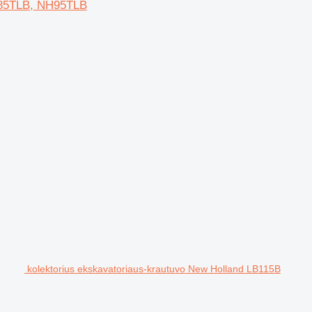
H85TLB, NH95TLB
kolektorius ekskavatoriaus-krautuvo New Holland LB115B