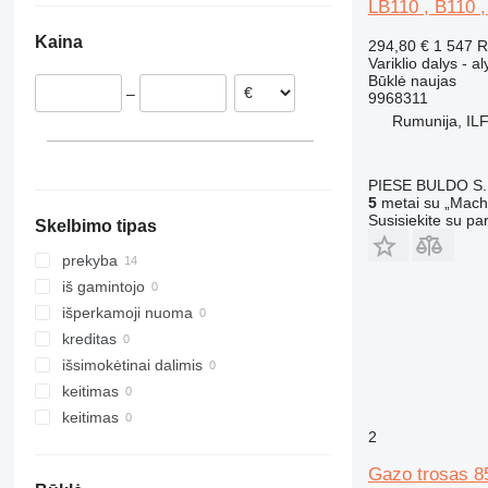
LB110 , B110 
Danija
306
VMT
W-series
L-series
MH Plus
TM 190
Kaina
294,80 €
1 547 
Estija
307
WE
S-series
W50
Variklio dalys - a
308
SD
W60
Būklė
naujas
–
9968311
311
Terberg
W70
Rumunija, IL
312
W80
313
W110
314
W190
PIESE BULDO S.
5
metai su „Machi
315
Susisiekite su pa
Skelbimo tipas
316
317
prekyba
318
iš gamintojo
320
išperkamoji nuoma
321
kreditas
322
išsimokėtinai dalimis
323
keitimas
324
keitimas
2
325
326
Gazo trosas 8