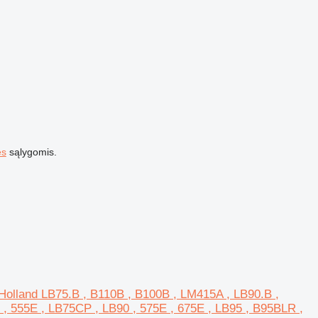
es
sąlygomis.
Holland LB75.B , B110B , B100B , LM415A , LB90.B ,
 555E , LB75CP , LB90 , 575E , 675E , LB95 , B95BLR ,