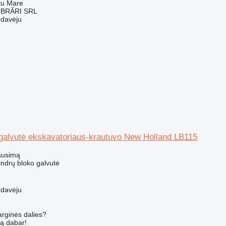
tu Mare
BRĂRI SRL
rdavėju
 galvutė ekskavatoriaus-krautuvo New Holland LB115
ausimą
ilindrų bloko galvutė
rdavėju
arginės dalies?
są dabar!