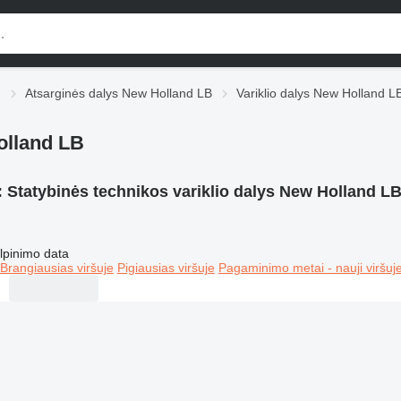
d
Atsarginės dalys New Holland LB
Variklio dalys New Holland L
olland LB
:
Statybinės technikos variklio dalys New Holland L
lpinimo data
Brangiausias viršuje
Pigiausias viršuje
Pagaminimo metai - nauji viršuj