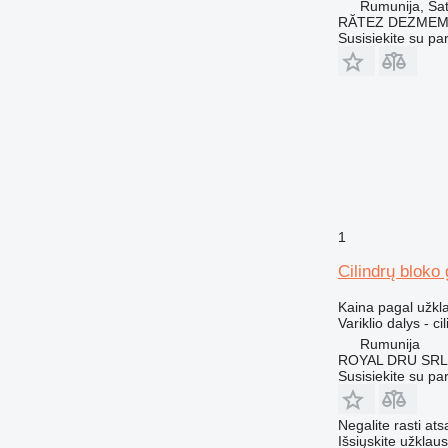
Rumunija, Sa
928
RĂTEZ DEZMEM
Susisiekite su pa
930
936
938
950
953
955
962
963
1
966
972
Cilindrų bloko
973
Kaina pagal užkl
980
Variklio dalys - c
988
Rumunija
990
ROYAL DRU SRL
Susisiekite su pa
992
AP
Negalite rasti ats
C-series
Išsiųskite užklau