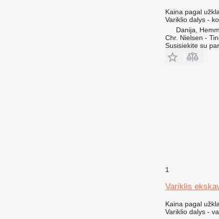
434
Kaina pagal užkl
438
Variklio dalys - k
Danija, Hemm
444
Chr. Nielsen - T
571G
Susisiekite su pa
572G
631
730
740
769
772
773
777
816
824
1
826
910
Variklis ekska
920
Kaina pagal užkl
924
Variklio dalys - va
926