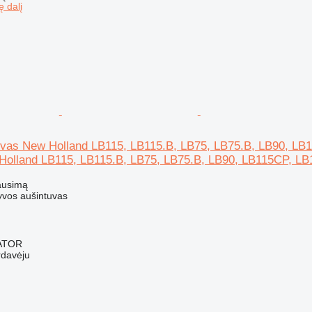
ę dalį
uvas New Holland LB115, LB115.B, LB75, LB75.B, LB90, LB1
Holland LB115, LB115.B, LB75, LB75.B, LB90, LB115CP, LB
ausimą
lyvos aušintuvas
ATOR
rdavėju