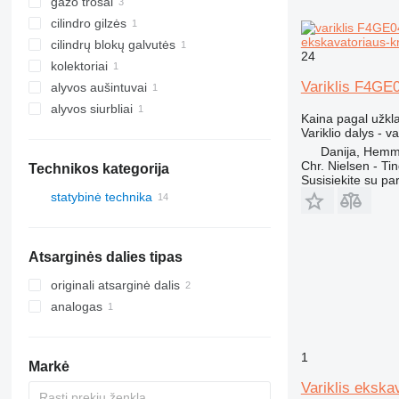
gazo trosai
cilindro gilzės
ekskavatoriaus-
cilindrų blokų galvutės
24
kolektoriai
Variklis F4GE
alyvos aušintuvai
alyvos siurbliai
Kaina pagal užkl
Variklio dalys - va
Danija, Hemm
Chr. Nielsen - T
Technikos kategorija
Susisiekite su pa
statybinė technika
ekskavatoriai
statybiniai krautuvai
ekskavatoriai-krautuvai
Atsarginės dalies tipas
frontaliniai krautuvai
originali atsarginė dalis
analogas
1
Markė
Variklis eksk