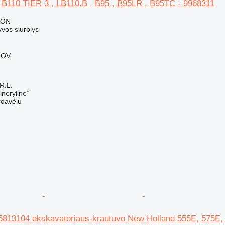
, B110 TIER 3 , LB110.B , B95 , B95LR , B95TC - 9968311
RON
lyvos siurblys
FOV
R.L.
neryline“
rdavėju
5813104 ekskavatoriaus-krautuvo New Holland 555E, 575E,