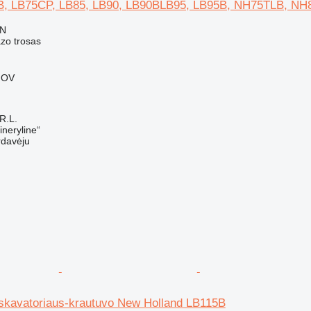
B, LB75CP, LB85, LB90, LB90BLB95, LB95B, NH75TLB, N
ON
azo trosas
FOV
R.L.
neryline“
rdavėju
kskavatoriaus-krautuvo New Holland LB115B