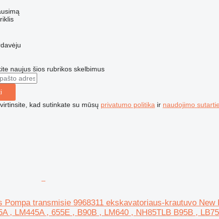
ausimą
riklis
rdavėju
te naujus šios rubrikos skelbimus
i
irtinsite, kad sutinkate su mūsų
privatumo politika
ir
naudojimo sutarti
ys Pompa transmisie 9968311 ekskavatoriaus-krautuvo New 
A , LM445A , 655E , B90B , LM640 , NH85TLB B95B , LB75 ,