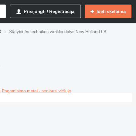
Prisijungti / Registracija
Įdėti skelbimą
B
Statybinės technikos variklio dalys New Holland LB
B
e
Pagaminimo metai - seniausi viršuje