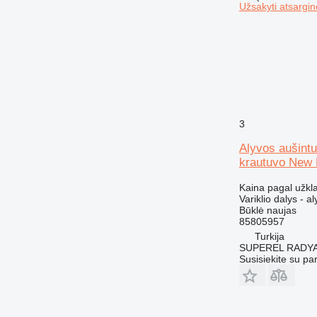
CS
Užsakyti atsargin
DE
D series
G-series
GP
IT
M-series
MH
3
PC
Alyvos aušint
TH
krautuvo New 
V-series
Kaina pagal užkl
Variklio dalys - a
Būklė
naujas
85805957
Turkija
SUPEREL RADY
Susisiekite su pa