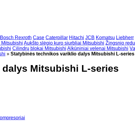
Bosch Rexroth
Case
Caterpillar
Hitachi
JCB
Komatsu
Liebherr
 Mitsubishi
Aukšto slėgio kuro siurbliai Mitsubishi
Žingsnio reduk
ubishi
Cilindrų blokai Mitsubishi
Alkūniniai velenai Mitsubishi
Va
shi
»
Statybinės technikos variklio dalys Mitsubishi L-series
 dalys Mitsubishi L-series
kompresoriai