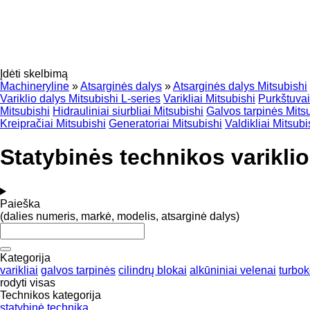
Įdėti skelbimą
Machineryline
»
Atsarginės dalys
»
Atsarginės dalys Mitsubishi
Variklio dalys Mitsubishi L-series
Varikliai Mitsubishi
Purkštuvai
Mitsubishi
Hidrauliniai siurbliai Mitsubishi
Galvos tarpinės Mits
Kreipračiai Mitsubishi
Generatoriai Mitsubishi
Valdikliai Mitsubi
Statybinės technikos variklio
Paieška
(dalies numeris, markė, modelis, atsarginė dalys)
Kategorija
varikliai
galvos tarpinės
cilindrų blokai
alkūniniai velenai
turbo
rodyti visas
Technikos kategorija
statybinė technika