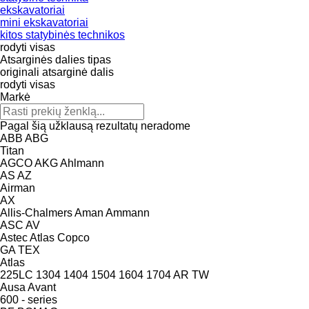
ekskavatoriai
mini ekskavatoriai
kitos statybinės technikos
rodyti visas
Atsarginės dalies tipas
originali atsarginė dalis
rodyti visas
Markė
Pagal šią užklausą rezultatų neradome
ABB
ABG
Titan
AGCO
AKG
Ahlmann
AS
AZ
Airman
AX
Allis-Chalmers
Aman
Ammann
ASC
AV
Astec
Atlas Copco
GA
TEX
Atlas
225LC
1304
1404
1504
1604
1704
AR
TW
Ausa
Avant
600 - series