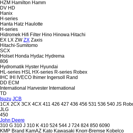
HZM
Hamilton
Hamm
DV
HD
Hanix
H-series
Hanta
Hatz
Haulotte
H-series
Hidromek
Hifi Filter
Hino
Hinowa
Hitachi
EX
LX
ZW
ZX
Zaxis
Hitachi-Sumitomo
SCX
Holset
Honda
Hydac
Hydrema
806
Hydromatik
Hyster
Hyundai
HL-series
HSL
HX-series
R-series
Robex
IHC
IHI
IVECO
Ihimer
Ingersoll Rand
DD
ECM
International Harvester
International
TD
Isuzu
JCB
1CX
2CX
3CX
4CX
411
426
427
436
456
531
536
540
JS
Rob
JLG
450
John Deere
310 G
310 J
310 K
410
524
544 J
724
824
850
6090
KMP Brand
KamAZ
Kato
Kawasaki
Knorr-Bremse
Kobelco