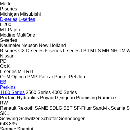
Merlo
P-series
Michigan
Mitsubishi
D-series
L-series
L 200
MT
Pajero
Modine
MultiOne
S-series
Neumeier
Neuson
New Holland
B-series
CX
D-series
E-series
L-series
LB
LM
LS
MH
NH
TM
W
Nissan
PD
O&K
L-series
MH
RH
OFM
Optima
PMP
Paccar
Parker
Pel-Job
EB
Perkins
1100 Series
2500 Series
4000 Series
Poclain Hydraulics
Poyaud
Qingdao Promising
Rammax
RW
Renault
Rexroth
SAME
SDLG
SET
SF-Filter
Sandvik
Scania
S
SKL
Schwing
Schwitzer
Schäffer
Sennebogen
643
835
Sermac
Shantui