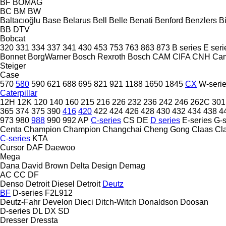
BF
BOMAG
BC
BM
BW
Baltacıoğlu
Base
Belarus
Bell
Belle
Benati
Benford
Benzlers
Bi
BB
DTV
Bobcat
320
331
334
337
341
430
453
753
763
863
873
B series
E seri
Bonnet
BorgWarner
Bosch Rexroth
Bosch
CAM
CIFA
CNH
Ca
Steiger
Case
570
580
590
621
688
695
821
921
1188
1650
1845
CX
W-seri
Caterpillar
12H
12K
120
140
160
215
216
226
232
236
242
246
262C
301
365
374
375
390
416
420
422
424
426
428
430
432
434
438
4
973
980
988
990
992
AP
C-series
CS
DE
D series
E-series
G-s
Centa
Champion
Champion
Changchai
Cheng Gong
Claas
Cl
C-series
KTA
Cursor
DAF
Daewoo
Mega
Dana
David Brown
Delta Design
Demag
AC
CC
DF
Denso
Detroit Diesel
Detroit
Deutz
BF
D-series
F2L912
Deutz-Fahr
Develon
Dieci
Ditch-Witch
Donaldson
Doosan
D-series
DL
DX
SD
Dresser
Dressta