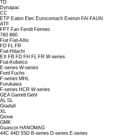
TD
Dynapac
CC
ETP
Eaton
Etec
Eurocomach
Everun
FAI
FAUN
ATF
FPT
Fan
Fendt
Fermec
760
860
Fiat
Fiat-Allis
FD
FL
FR
Fiat-Hitachi
EX
FB
FD
FH
FL
FR
W-series
Fiat-Kobelco
E-series
W-series
Ford
Fuchs
F-series
MHL
Furukawa
F-series
HCR
W-series
GEA
Garrett
Gehl
AL
SL
Gradall
XL
Grove
GMK
Guascor
HANOMAG
44C
44D
55D
B-series
D-series
E-series