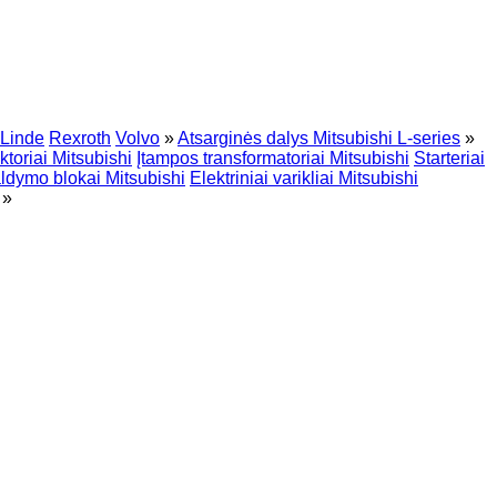
Linde
Rexroth
Volvo
»
Atsarginės dalys Mitsubishi L-series
»
toriai Mitsubishi
Įtampos transformatoriai Mitsubishi
Starteriai
ldymo blokai Mitsubishi
Elektriniai varikliai Mitsubishi
»