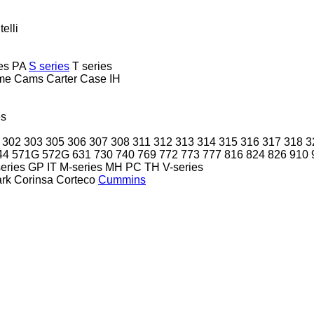
telli
es
PA
S series
T series
me
Cams
Carter
Case IH
es
302
303
305
306
307
308
311
312
313
314
315
316
317
318
3
44
571G
572G
631
730
740
769
772
773
777
816
824
826
910
eries
GP
IT
M-series
MH
PC
TH
V-series
ark
Corinsa
Corteco
Cummins