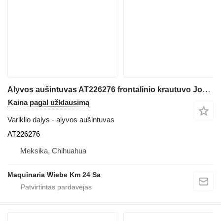
Alyvos aušintuvas AT226276 frontalinio krautuvo John Deere 544J,544K,444K
Kaina pagal užklausimą
Variklio dalys - alyvos aušintuvas
AT226276
Meksika, Chihuahua
Maquinaria Wiebe Km 24 Sa