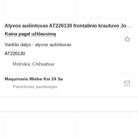
Alyvos aušintuvas AT226130 frontalinio krautuvo John Deere 544J
Kaina pagal užklausimą
Variklio dalys - alyvos aušintuvas
AT226130
Meksika, Chihuahua
Maquinaria Wiebe Km 24 Sa