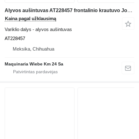
Alyvos aušintuvas AT228457 frontalinio krautuvo John Deere 544J
Kaina pagal užklausimą
Variklio dalys - alyvos aušintuvas
AT228457
Meksika, Chihuahua
Maquinaria Wiebe Km 24 Sa