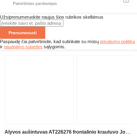
Užsiprenumeruokite naujus šios rubrikos skelbimus
Prenumeruoti
Paspaudę čia patvirtinsite, kad sutinkate su mūsų
privatumo politika
ir
naudojimo sutarties
sąlygomis.
Alyvos aušintuvas AT226276 frontalinio krautuvo John Deere 544J