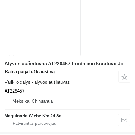
Alyvos aušintuvas AT228457 frontalinio krautuvo John Deere 544J
Kaina pagal užklausimą
Variklio dalys - alyvos aušintuvas
AT228457
Meksika, Chihuahua
Maquinaria Wiebe Km 24 Sa