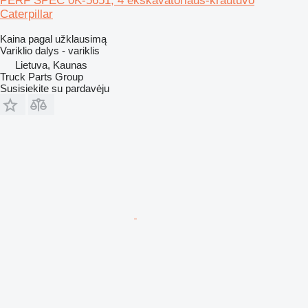
PERF SPEC 0K-5651, 4 ekskavatoriaus-krautuvo
Caterpillar
Kaina pagal užklausimą
Variklio dalys - variklis
Lietuva, Kaunas
Truck Parts Group
Susisiekite su pardavėju