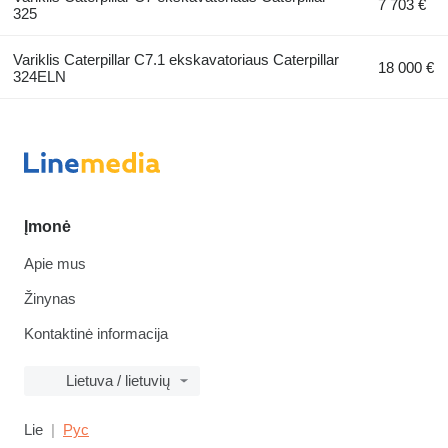
7 703 €
325
Variklis Caterpillar C7.1 ekskavatoriaus Caterpillar
18 000 €
324ELN
Įmonė
Apie mus
Žinynas
Kontaktinė informacija
Lietuva / lietuvių
Lie
Рус