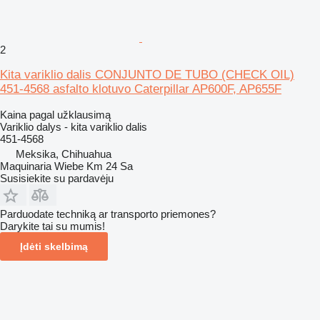
2
Kita variklio dalis CONJUNTO DE TUBO (CHECK OIL)
451-4568 asfalto klotuvo Caterpillar AP600F, AP655F
Kaina pagal užklausimą
Variklio dalys - kita variklio dalis
451-4568
Meksika, Chihuahua
Maquinaria Wiebe Km 24 Sa
Susisiekite su pardavėju
Parduodate techniką ar transporto priemones?
Darykite tai su mumis!
Įdėti skelbimą