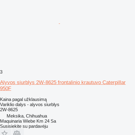
3
Alyvos siurblys 2W-8625 frontalinio krautuvo Caterpillar
950F
Kaina pagal užklausimą
Variklio dalys - alyvos siurblys
2W-8625
Meksika, Chihuahua
Maquinaria Wiebe Km 24 Sa
Susisiekite su pardavėju