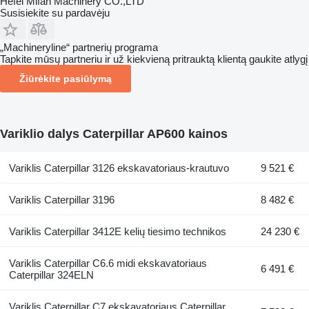
Hefei Mifan Machinery CO.,LTD
Susisiekite su pardavėju
„Machineryline“ partnerių programa
Tapkite mūsų partneriu ir už kiekvieną pritrauktą klientą gaukite atlygį
Žiūrėkite pasiūlymą
Variklio dalys Caterpillar AP600 kainos
Variklis Caterpillar 3126 ekskavatoriaus-krautuvo
9 521 €
Variklis Caterpillar 3196
8 482 €
Variklis Caterpillar 3412E kelių tiesimo technikos
24 230 €
Variklis Caterpillar C6.6 midi ekskavatoriaus
6 491 €
Caterpillar 324ELN
Variklis Caterpillar C7 ekskavatoriaus Caterpillar