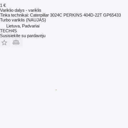
1 €
Variklio dalys - variklis
Tinka technikai: Caterpillar 3024C PERKINS 404D-22T GP65433
Turbo variklis (NAUJAS)
Lietuva, Padvariai
TECH4S
Susisiekite su pardavėju