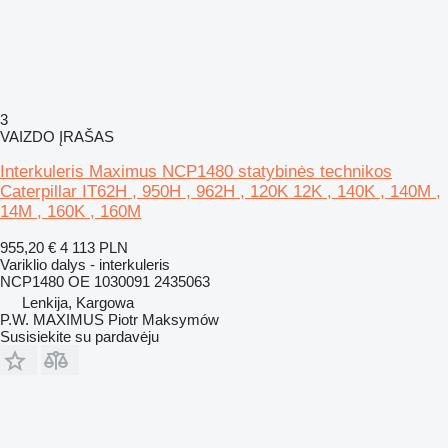
3
VAIZDO ĮRAŠAS
Interkuleris Maximus NCP1480 statybinės technikos
Caterpillar IT62H , 950H , 962H , 120K 12K , 140K , 140M ,
14M , 160K , 160M
955,20 €
4 113 PLN
Variklio dalys - interkuleris
NCP1480 OE 1030091 2435063
Lenkija, Kargowa
P.W. MAXIMUS Piotr Maksymów
Susisiekite su pardavėju