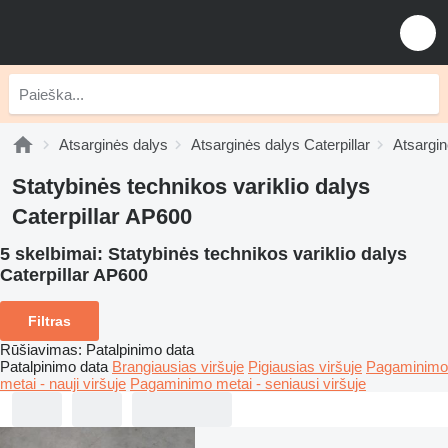
Atsarginės dalys
Atsarginės dalys Caterpillar
Atsargin
Statybinės technikos variklio dalys
Caterpillar AP600
5 skelbimai:
Statybinės technikos variklio dalys
Caterpillar AP600
Filtras
Rūšiavimas
:
Patalpinimo data
Patalpinimo data
Brangiausias viršuje
Pigiausias viršuje
Pagaminimo
metai - nauji viršuje
Pagaminimo metai - seniausi viršuje