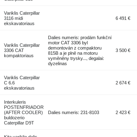
Variklis Caterpillar
3116 midi
6 491 €
ekskavatoriaus
Dalies numeris: prodám funkční
motor CAT 3306 byl
Variklis Caterpillar
demontován z compaktoru
3306 CAT
3 500 €
815B a je plně na motoru
kompaktoriaus
vyměněny trysky..., degalai:
dyzelinas
Variklis Caterpillar
C 6.6
2 674 €
ekskavatoriaus
Interkuleris
POSTENFRIADOR
(AFTER COOLER)
Dalies numeris: 231-8103
2 423 €
buldozerio
Caterpillar D9T
Kita variklio dalis