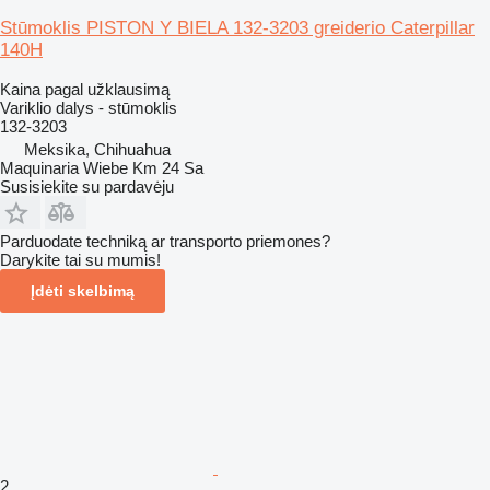
Stūmoklis PISTON Y BIELA 132-3203 greiderio Caterpillar
140H
Kaina pagal užklausimą
Variklio dalys - stūmoklis
132-3203
Meksika, Chihuahua
Maquinaria Wiebe Km 24 Sa
Susisiekite su pardavėju
Parduodate techniką ar transporto priemones?
Darykite tai su mumis!
Įdėti skelbimą
2