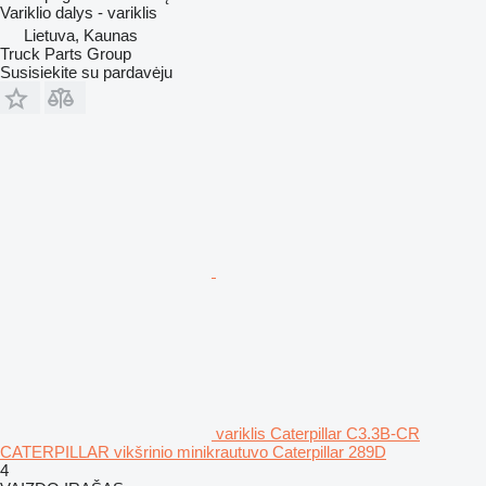
Variklio dalys - variklis
Lietuva, Kaunas
Truck Parts Group
Susisiekite su pardavėju
variklis Caterpillar C3.3B-CR
CATERPILLAR vikšrinio minikrautuvo Caterpillar 289D
4