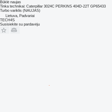
Būklė
naujas
Tinka technikai: Caterpillar 3024C PERKINS 404D-22T GP65433
Turbo variklis (NAUJAS)
Lietuva, Padvariai
TECH4S
Susisiekite su pardavėju