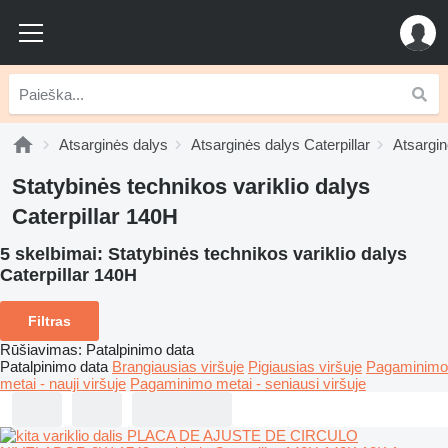
Atsarginės dalys
Atsarginės dalys Caterpillar
Atsargin
Statybinės technikos variklio dalys
Caterpillar 140H
5 skelbimai:
Statybinės technikos variklio dalys
Caterpillar 140H
Filtras
Rūšiavimas
:
Patalpinimo data
Patalpinimo data
Brangiausias viršuje
Pigiausias viršuje
Pagaminimo
metai - nauji viršuje
Pagaminimo metai - seniausi viršuje