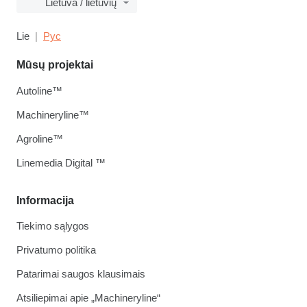
Lietuva / lietuvių
Lie
Рус
Mūsų projektai
Autoline™
Machineryline™
Agroline™
Linemedia Digital ™
Informacija
Tiekimo sąlygos
Privatumo politika
Patarimai saugos klausimais
Atsiliepimai apie „Machineryline“