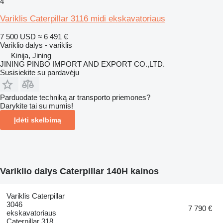
4
Variklis Caterpillar 3116 midi ekskavatoriaus
7 500 USD
≈ 6 491 €
Variklio dalys - variklis
Kinija, Jining
JINING PINBO IMPORT AND EXPORT CO.,LTD.
Susisiekite su pardavėju
Parduodate techniką ar transporto priemones?
Darykite tai su mumis!
Įdėti skelbimą
Variklio dalys Caterpillar 140H kainos
Variklis Caterpillar
3046
7 790 €
ekskavatoriaus
Caterpillar 318