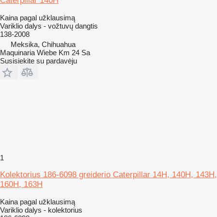
Caterpillar 140H
Kaina pagal užklausimą
Variklio dalys - vožtuvų dangtis
138-2008
Meksika, Chihuahua
Maquinaria Wiebe Km 24 Sa
Susisiekite su pardavėju
1
Kolektorius 186-6098 greiderio Caterpillar 14H, 140H, 143H,
160H, 163H
Kaina pagal užklausimą
Variklio dalys - kolektorius