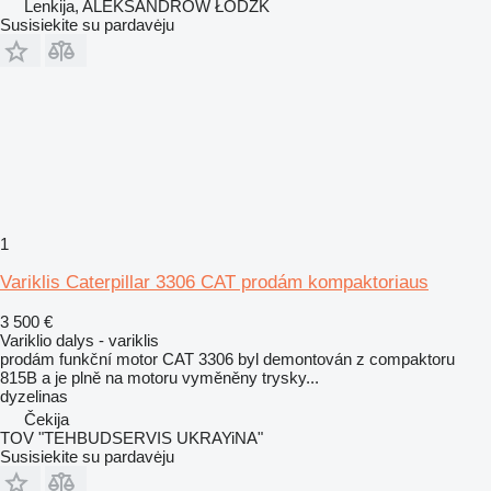
Lenkija, ALEKSANDRÓW ŁÓDZK
Susisiekite su pardavėju
1
Variklis Caterpillar 3306 CAT prodám kompaktoriaus
3 500 €
Variklio dalys - variklis
prodám funkční motor CAT 3306 byl demontován z compaktoru
815B a je plně na motoru vyměněny trysky...
dyzelinas
Čekija
TOV "TEHBUDSERVIS UKRAYiNA"
Susisiekite su pardavėju