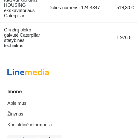
HOUSING
Dalies numeris: 124-4347
519,30 €
ekskavatoriaus
Caterpillar
Cilindrų bloko
galvutė Caterpillar
1 976 €
statybinės
technikos
Įmonė
Apie mus
Žinynas
Kontaktinė informacija