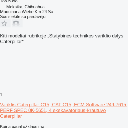
186-6098
Meksika, Chihuahua
Maquinaria Wiebe Km 24 Sa
Susisiekite su pardavėju
Kiti modeliai rubrikoje „Statybinės technikos variklio dalys
Caterpillar“
1
Variklis Caterpillar C15, CAT C15, ECM Software 249-7615,
PERF SPEC 0K-5651, 4 ekskavatoriaus-krautuvo
Caterpillar
Kaina pagal užklausimą