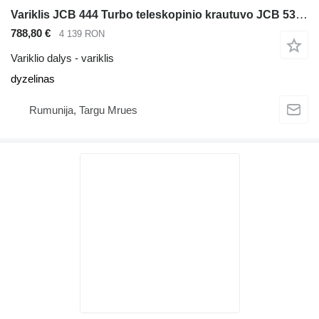
Variklis JCB 444 Turbo teleskopinio krautuvo JCB 531-70 536-70 541-70 540-140
788,80 €
4 139 RON
Variklio dalys - variklis
dyzelinas
Rumunija, Targu Mrues