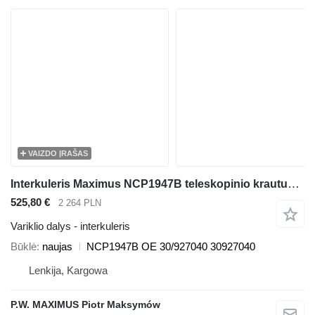
VAIZDO ĮRAŠAS
Interkuleris Maximus NCP1947B teleskopinio krautuvo JCB 536-70 540-140 531-70 533-105 535-95 536-60 536-70 540-170 541-70 550-140
525,80 €
2 264 PLN
Variklio dalys - interkuleris
Būklė
naujas
NCP1947B OE 30/927040 30927040
Lenkija, Kargowa
P.W. MAXIMUS Piotr Maksymów