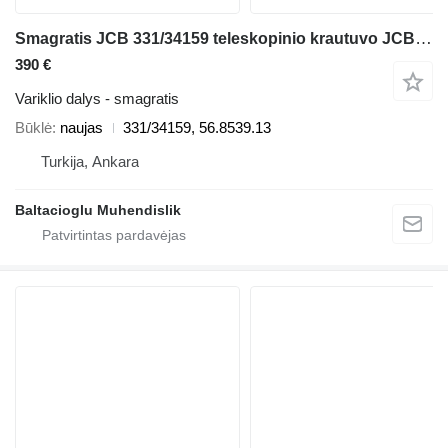
Smagratis JCB 331/34159 teleskopinio krautuvo JCB 537LE SWAY; 537 SWAY; 535-125; 532LE; 537; 532LE SWAY; 532; 537LE; 532 SWAY; 540-170; 540-140; .550; 5508; 550; .532LE; .535-125; .532 SWAY; .532LE SWAY; .532; 550LE;
390 €
Variklio dalys - smagratis
Būklė
naujas
331/34159, 56.8539.13
Turkija, Ankara
Baltacioglu Muhendislik