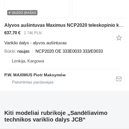
VAIZDO ĮRAŠAS
Alyvos aušintuvas Maximus NCP2020 teleskopinio krautuvo JCB 536-70 536-60 531-70 541-70 560-80 535-95 550-80 540-140 540-200 540-170 550-140 550-170
637,70 €
2 746 PLN
Variklio dalys - alyvos aušintuvas
Būklė
naujas
NCP2020 OE 333E0033 333/E0033
Lenkija, Kargowa
P.W. MAXIMUS Piotr Maksymów
Kiti modeliai rubrikoje „Sandėliavimo
technikos variklio dalys JCB“