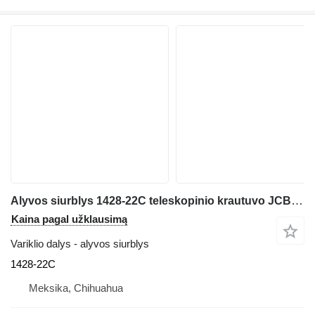
Alyvos siurblys 1428-22C teleskopinio krautuvo JCB 530
Kaina pagal užklausimą
Variklio dalys - alyvos siurblys
1428-22C
Meksika, Chihuahua