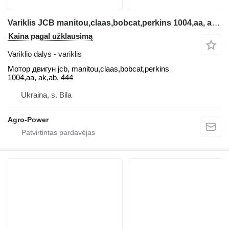
Variklis JCB manitou,claas,bobcat,perkins 1004,aa, ak,ab, 444 Motor dvig teleskopinio krautuvo
Kaina pagal užklausimą
Variklio dalys - variklis
Мотор двигун jcb, manitou,claas,bobcat,perkins
1004,aa, ak,ab, 444
Ukraina, s. Bila
Agro-Power