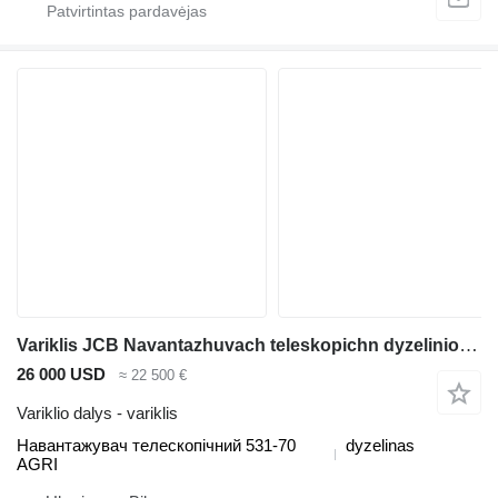
Variklis JCB Navantazhuvach teleskopichn dyzelinio krautuvo JCB 531-70AGRI
26 000 USD
≈ 22 500 €
Variklio dalys - variklis
Навантажувач телескопічний 531-70
dyzelinas
AGRI