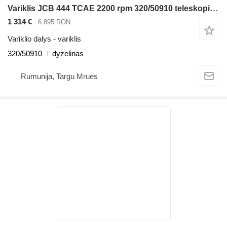
Variklis JCB 444 TCAE 2200 rpm 320/50910 teleskopinio krautuvo JCB 531-70, 535-95 ,540-140
1 314 €
6 895 RON
Variklio dalys - variklis
320/50910
dyzelinas
Rumunija, Targu Mrues