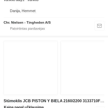
Danija, Hemmet
Chr. Nielsen - Tingheden A/S
Stūmoklis JCB PISTON Y BIELA 2160/2200 3133710F071 teleskopinio krautuvo JCB
Kaina pagal užklausimą