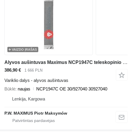
VAIZDO ĮRAŠAS
Alyvos aušintuvas Maximus NCP1947C teleskopinio krautuvo JCB 536-70 540-140 531-70 533-105 535-95 536-60 536-70 540-170 541-70 550-140
386,90 €
1 666 PLN
Variklio dalys - alyvos aušintuvas
Būklė
naujas
NCP1947C OE 30/927040 30927040
Lenkija, Kargowa
P.W. MAXIMUS Piotr Maksymów