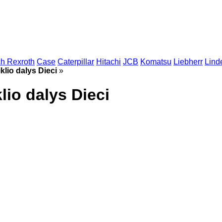
h Rexroth
Case
Caterpillar
Hitachi
JCB
Komatsu
Liebherr
Lind
klio dalys Dieci
»
lio dalys Dieci