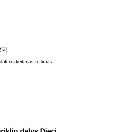
 dalimis
keitimas
keitimas
iklio dalys Dieci