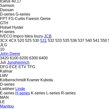
Icarus 40.17
Samson
Doosan
D-series
G-series
FPT
FS-Curtis
Faresin
Genie
GTH
Holset
Hyster
H-series
IVECO
Impco
Iskra
Isuzu
JCB
3CX
4CX
520
525
530
531
532
533
535
536
537
540
541
550
JLG
10
John Deere
3420
6100
6200
6300
6400
Juli
Jungheinrich
DFG
ECE
ETV
TFG
Kalmar
LMV
Kolbenschmidt
Kramer
Kubota
D-series
Liebherr
Linde
E-series
H-series
K-series
L-series
R-series
MAN
LE
Manitou