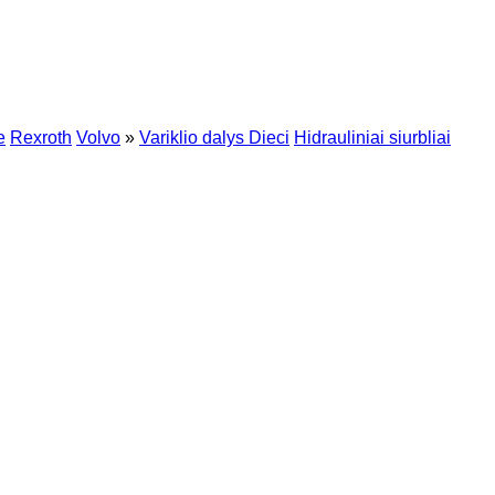
e
Rexroth
Volvo
»
Variklio dalys Dieci
Hidrauliniai siurbliai