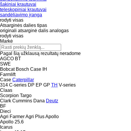
šakiniai krautuvai
teleskopiniai krautuvai
sandėliavimo įranga
rodyti visas
Atsarginės dalies tipas
originali atsarginė dalis
analogas
rodyti visas
Markė
Pagal šią užklausą rezultatų neradome
AGCO
BT
SWE
Bobcat
Bosch
Case IH
Farmlift
Case
Caterpillar
314
C-series
DP
EP
GP
TH
V-series
Claas
Scorpion
Targo
Clark
Cummins
Dana
Deutz
BF
Dieci
Agri Farmer
Agri Plus
Apollo
Apollo 25.6
Icarus