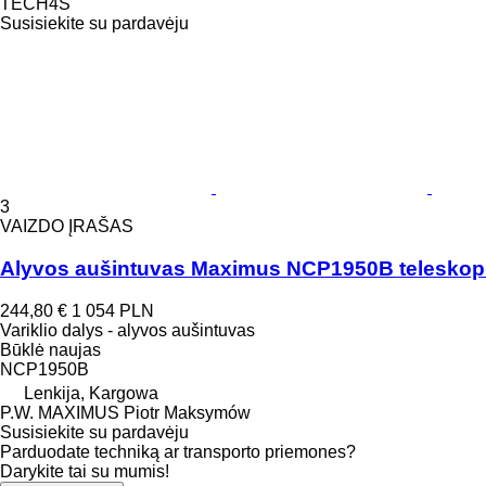
TECH4S
Susisiekite su pardavėju
3
VAIZDO ĮRAŠAS
Alyvos aušintuvas Maximus NCP1950B teleskopin
244,80 €
1 054 PLN
Variklio dalys - alyvos aušintuvas
Būklė
naujas
NCP1950B
Lenkija, Kargowa
P.W. MAXIMUS Piotr Maksymów
Susisiekite su pardavėju
Parduodate techniką ar transporto priemones?
Darykite tai su mumis!