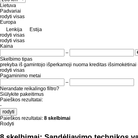
Lietuva
Padvariai
rodyti visas
Europa
Lenkija
Estija
rodyti visas
rodyti visas
Kaina
–
Skelbimo tipas
prekyba
iš gamintojo
išperkamoji nuoma
kreditas
išsimokėtinai
rodyti visas
Pagaminimo metai
–
Nerandate reikalingo filtro?
Siūlykite pakeitimus
Paieškos rezultatai:
-
rodyti
Paieškos rezultatai:
8 skelbimai
Rodyti
8 skelbimai:
Sandėliavimo technikos var