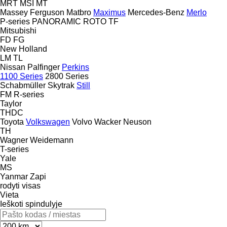
MRT
MSI
MT
Massey Ferguson
Matbro
Maximus
Mercedes-Benz
Merlo
P-series
PANORAMIC
ROTO
TF
Mitsubishi
FD
FG
New Holland
LM
TL
Nissan
Palfinger
Perkins
1100 Series
2800 Series
Schabmüller
Skytrak
Still
FM
R-series
Taylor
THDC
Toyota
Volkswagen
Volvo
Wacker Neuson
TH
Wagner
Weidemann
T-series
Yale
MS
Yanmar
Zapi
rodyti visas
Vieta
Ieškoti spindulyje