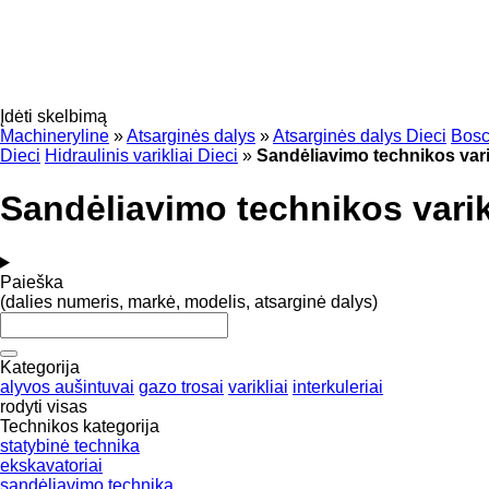
Įdėti skelbimą
Machineryline
»
Atsarginės dalys
»
Atsarginės dalys Dieci
Bosc
Dieci
Hidraulinis varikliai Dieci
»
Sandėliavimo technikos vari
Sandėliavimo technikos varik
Paieška
(dalies numeris, markė, modelis, atsarginė dalys)
Kategorija
alyvos aušintuvai
gazo trosai
varikliai
interkuleriai
rodyti visas
Technikos kategorija
statybinė technika
ekskavatoriai
sandėliavimo technika