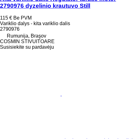
2790976 dyzelinio krautuvo Still
115 €
Be PVM
Variklio dalys - kita variklio dalis
2790976
Rumunija, Braşov
COSMIN STIVUITOARE
Susisiekite su pardavėju