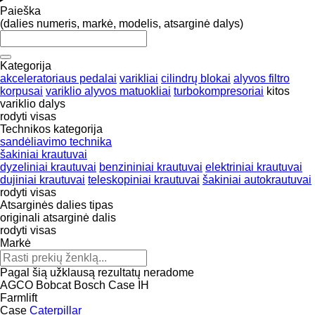
Paieška
(dalies numeris, markė, modelis, atsarginė dalys)
Kategorija
akceleratoriaus pedalai
varikliai
cilindrų blokai
alyvos filtro
korpusai
variklio alyvos matuokliai
turbokompresoriai
kitos
variklio dalys
rodyti visas
Technikos kategorija
sandėliavimo technika
šakiniai krautuvai
dyzeliniai krautuvai
benzininiai krautuvai
elektriniai krautuvai
dujiniai krautuvai
teleskopiniai krautuvai
šakiniai autokrautuvai
rodyti visas
Atsarginės dalies tipas
originali atsarginė dalis
rodyti visas
Markė
Pagal šią užklausą rezultatų neradome
AGCO
Bobcat
Bosch
Case IH
Farmlift
Case
Caterpillar