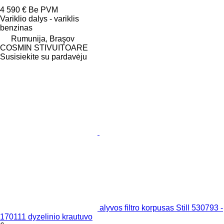
4 590 €
Be PVM
Variklio dalys - variklis
benzinas
Rumunija, Braşov
COSMIN STIVUITOARE
Susisiekite su pardavėju
alyvos filtro korpusas Still 530793 -
170111 dyzelinio krautuvo