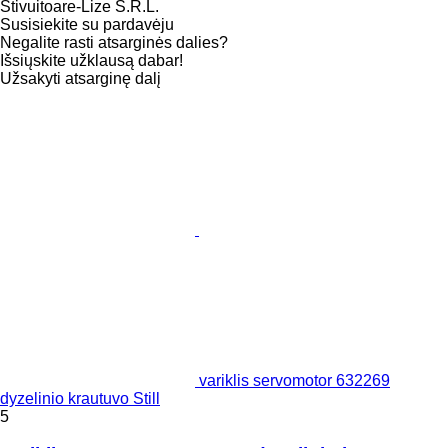
Stivuitoare-Lize S.R.L.
Susisiekite su pardavėju
Negalite rasti atsarginės dalies?
Išsiųskite užklausą dabar!
Užsakyti atsarginę dalį
variklis servomotor 632269
dyzelinio krautuvo Still
5