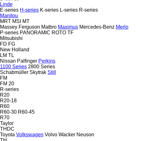
Linde
E-series
H-series
K-series
L-series
R-series
Manitou
MRT
MSI
MT
Massey Ferguson
Matbro
Maximus
Mercedes-Benz
Merlo
P-series
PANORAMIC
ROTO
TF
Mitsubishi
FD
FG
New Holland
LM
TL
Nissan
Palfinger
Perkins
1100 Series
2800 Series
Schabmüller
Skytrak
Still
FM
FM 20
R-series
R20
R20-18
R60
R60-30
R60-45
R70
Taylor
THDC
Toyota
Volkswagen
Volvo
Wacker Neuson
TH