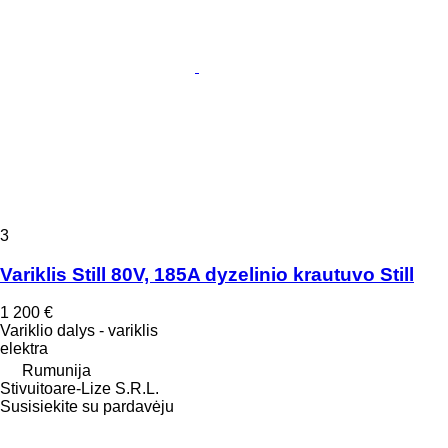
3
Variklis Still 80V, 185A dyzelinio krautuvo Still
1 200 €
Variklio dalys - variklis
elektra
Rumunija
Stivuitoare-Lize S.R.L.
Susisiekite su pardavėju