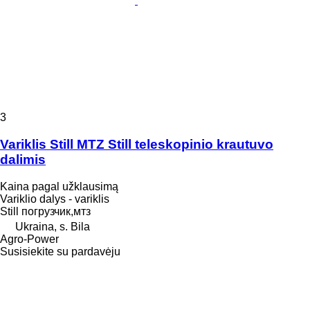
3
Variklis Still MTZ Still teleskopinio krautuvo
dalimis
Kaina pagal užklausimą
Variklio dalys - variklis
Still погрузчик,мтз
Ukraina, s. Bila
Agro-Power
Susisiekite su pardavėju