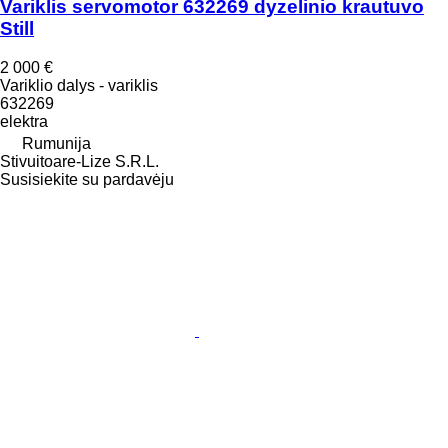
Variklis servomotor 632269 dyzelinio krautuvo
Still
2 000 €
Variklio dalys - variklis
632269
elektra
Rumunija
Stivuitoare-Lize S.R.L.
Susisiekite su pardavėju