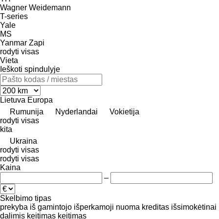
Wagner
Weidemann
T-series
Yale
MS
Yanmar
Zapi
rodyti visas
Vieta
Ieškoti spindulyje
Lietuva
Europa
Rumunija
Nyderlandai
Vokietija
rodyti visas
kita
Ukraina
rodyti visas
rodyti visas
Kaina
–
Skelbimo tipas
prekyba
iš gamintojo
išperkamoji nuoma
kreditas
išsimokėtinai
dalimis
keitimas
keitimas