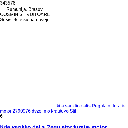
343576
Rumunija, Braşov
COSMIN STIVUITOARE
Susisiekite su pardavėju
kita variklio dalis Regulator turatie
motor 2790976 dyzelinio krautuvo Still
6
Kita variklio dalis Regulator turatie motor