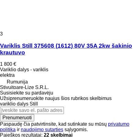
3
Variklis Still 375608 (1612) 80V 35A 2kw šakinio
krautuvo
1 800 €
Variklio dalys - variklis
elektra
Rumunija
Stivuitoare-Lize S.R.L.
Susisiekite su pardavėju
Užsiprenumeruokite naujus šios rubrikos skelbimus
variklio dalys
Still
Prenumeruoti
Paspaudę čia patvirtinsite, kad sutinkate su mūsų
privatumo
politika
ir
naudojimo sutarties
sąlygomis.
Paieškos rezultatai:
22 skelbimai