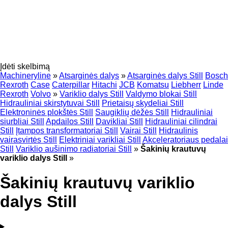
Įdėti skelbimą
Machineryline
»
Atsarginės dalys
»
Atsarginės dalys Still
Bosch
Rexroth
Case
Caterpillar
Hitachi
JCB
Komatsu
Liebherr
Linde
Rexroth
Volvo
»
Variklio dalys Still
Valdymo blokai Still
Hidrauliniai skirstytuvai Still
Prietaisų skydeliai Still
Elektroninės plokštės Still
Saugiklių dėžės Still
Hidrauliniai
siurbliai Still
Apdailos Still
Davikliai Still
Hidrauliniai cilindrai
Still
Įtampos transformatoriai Still
Vairai Still
Hidraulinis
vairasvirtės Still
Elektriniai varikliai Still
Akceleratoriaus pedalai
Still
Variklio aušinimo radiatoriai Still
»
Šakinių krautuvų
variklio dalys Still
»
Šakinių krautuvų variklio
dalys Still