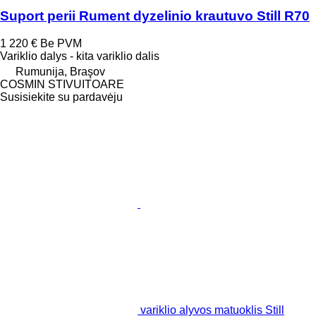
Suport perii Rument dyzelinio krautuvo Still R70
1 220 €
Be PVM
Variklio dalys - kita variklio dalis
Rumunija, Braşov
COSMIN STIVUITOARE
Susisiekite su pardavėju
variklio alyvos matuoklis Still