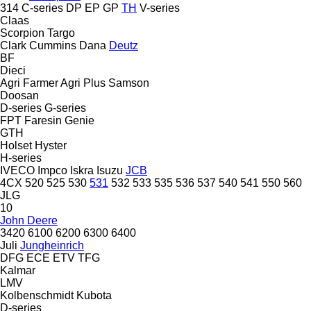
314
C-series
DP
EP
GP
TH
V-series
Claas
Scorpion
Targo
Clark
Cummins
Dana
Deutz
BF
Dieci
Agri Farmer
Agri Plus
Samson
Doosan
D-series
G-series
FPT
Faresin
Genie
GTH
Holset
Hyster
H-series
IVECO
Impco
Iskra
Isuzu
JCB
4CX
520
525
530
531
532
533
535
536
537
540
541
550
560
JLG
10
John Deere
3420
6100
6200
6300
6400
Juli
Jungheinrich
DFG
ECE
ETV
TFG
Kalmar
LMV
Kolbenschmidt
Kubota
D-series