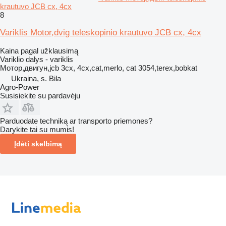
krautuvo JCB cx, 4cx
8
Variklis Motor,dvig teleskopinio krautuvo JCB cx, 4cx
Kaina pagal užklausimą
Variklio dalys - variklis
Мотор,двигун,jcb 3cx, 4cx,cat,merlo, cat 3054,terex,bobkat
Ukraina, s. Bila
Agro-Power
Susisiekite su pardavėju
Parduodate techniką ar transporto priemones?
Darykite tai su mumis!
Įdėti skelbimą