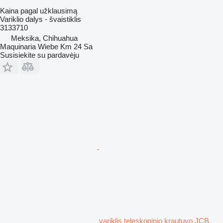
Kaina pagal užklausimą
Variklio dalys - švaistiklis
3133710
Meksika, Chihuahua
Maquinaria Wiebe Km 24 Sa
Susisiekite su pardavėju
variklis teleskopinio krautuvo JCB