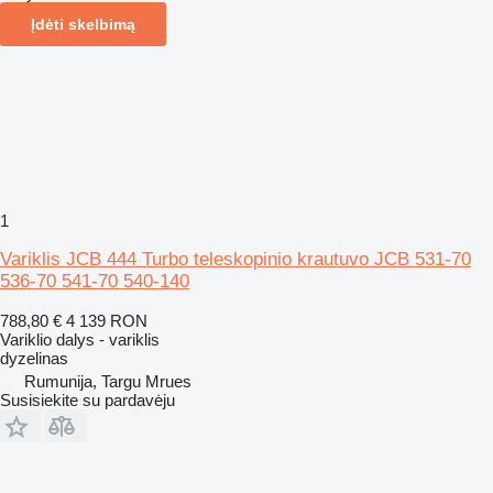
Įdėti skelbimą
1
Variklis JCB 444 Turbo teleskopinio krautuvo JCB 531-70
536-70 541-70 540-140
788,80 €
4 139 RON
Variklio dalys - variklis
dyzelinas
Rumunija, Targu Mrues
Susisiekite su pardavėju