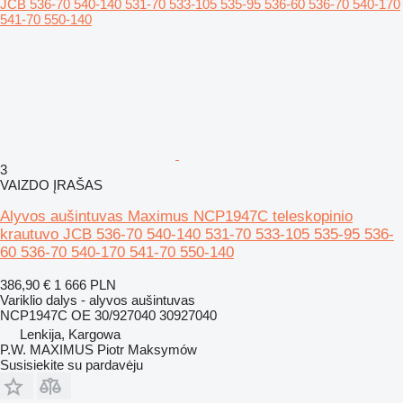
3
VAIZDO ĮRAŠAS
Alyvos aušintuvas Maximus NCP1947C teleskopinio
krautuvo JCB 536-70 540-140 531-70 533-105 535-95 536-
60 536-70 540-170 541-70 550-140
386,90 €
1 666 PLN
Variklio dalys - alyvos aušintuvas
NCP1947C OE 30/927040 30927040
Lenkija, Kargowa
P.W. MAXIMUS Piotr Maksymów
Susisiekite su pardavėju