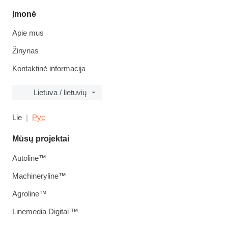
Įmonė
Apie mus
Žinynas
Kontaktinė informacija
Lietuva / lietuvių
Lie
Рус
Mūsų projektai
Autoline™
Machineryline™
Agroline™
Linemedia Digital ™