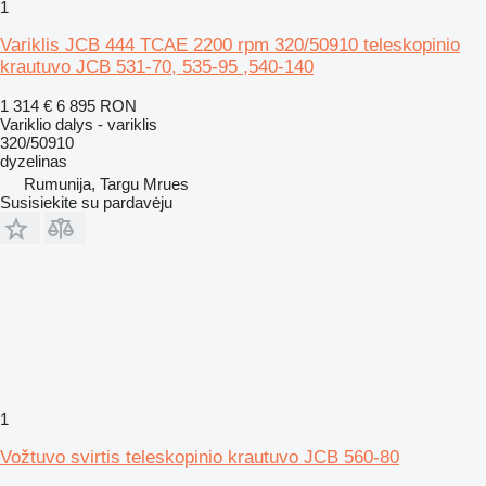
1
Variklis JCB 444 TCAE 2200 rpm 320/50910 teleskopinio
krautuvo JCB 531-70, 535-95 ,540-140
1 314 €
6 895 RON
Variklio dalys - variklis
320/50910
dyzelinas
Rumunija, Targu Mrues
Susisiekite su pardavėju
1
Vožtuvo svirtis teleskopinio krautuvo JCB 560-80