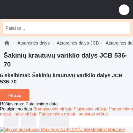
Atsarginės dalys
Atsarginės dalys JCB
Atsarginės d
Šakinių krautuvų variklio dalys JCB 536-
70
5 skelbimai:
Šakinių krautuvų variklio dalys JCB
536-70
Filtras
Rūšiavimas
:
Patalpinimo data
Patalpinimo data
Brangiausias viršuje
Pigiausias viršuje
Pagaminimo
metai - nauji viršuje
Pagaminimo metai - seniausi viršuje