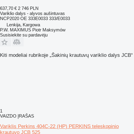
637,70 €
2 746 PLN
Variklio dalys - alyvos aušintuvas
NCP2020 OE 333E0033 333/E0033
Lenkija, Kargowa
P.W. MAXIMUS Piotr Maksymów
Susisiekite su pardavėju
Kiti modeliai rubrikoje „Šakinių krautuvų variklio dalys JCB“
1
VAIZDO ĮRAŠAS
Variklis Perkins 404C-22 (HP) PERKINS teleskopinio
krautuvo JCB 525