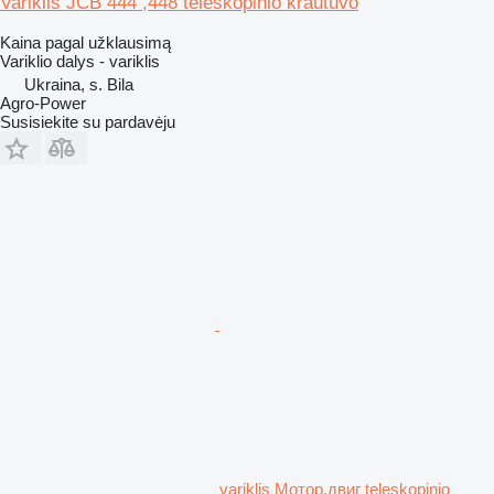
Variklis JCB 444 ,448 teleskopinio krautuvo
Kaina pagal užklausimą
Variklio dalys - variklis
Ukraina, s. Bila
Agro-Power
Susisiekite su pardavėju
variklis Мотор,двиг teleskopinio