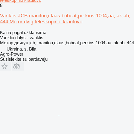
teleskopinio krautuvo
8
Variklis JCB manitou,claas,bobcat,perkins 1004,aa, ak,ab,
444 Motor dvig teleskopinio krautuvo
Kaina pagal užklausimą
Variklio dalys - variklis
Мотор двигун jcb, manitou,claas,bobcat,perkins 1004,aa, ak,ab, 444
Ukraina, s. Bila
Agro-Power
Susisiekite su pardavėju