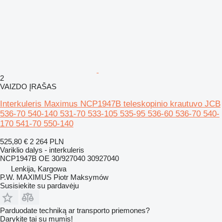
2
VAIZDO ĮRAŠAS
Interkuleris Maximus NCP1947B teleskopinio krautuvo JCB
536-70 540-140 531-70 533-105 535-95 536-60 536-70 540-
170 541-70 550-140
525,80 €
2 264 PLN
Variklio dalys - interkuleris
NCP1947B OE 30/927040 30927040
Lenkija, Kargowa
P.W. MAXIMUS Piotr Maksymów
Susisiekite su pardavėju
Parduodate techniką ar transporto priemones?
Darykite tai su mumis!