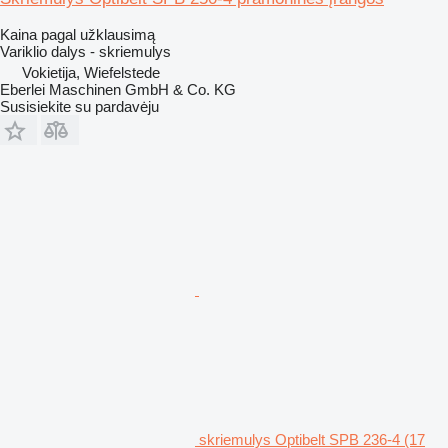
Kaina pagal užklausimą
Variklio dalys - skriemulys
Vokietija, Wiefelstede
Eberlei Maschinen GmbH & Co. KG
Susisiekite su pardavėju
skriemulys Optibelt SPB 236-4 (17