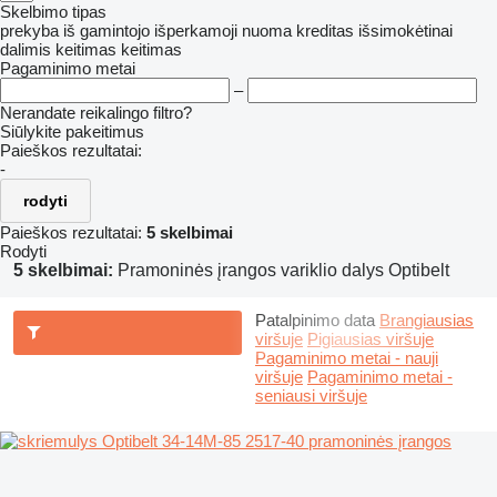
Skelbimo tipas
prekyba
iš gamintojo
išperkamoji nuoma
kreditas
išsimokėtinai
dalimis
keitimas
keitimas
Pagaminimo metai
–
Nerandate reikalingo filtro?
Siūlykite pakeitimus
Paieškos rezultatai:
-
rodyti
Paieškos rezultatai:
5 skelbimai
Rodyti
5 skelbimai:
Pramoninės įrangos variklio dalys Optibelt
Patalpinimo data
Brangiausias
viršuje
Pigiausias viršuje
Pagaminimo metai - nauji
viršuje
Pagaminimo metai -
seniausi viršuje