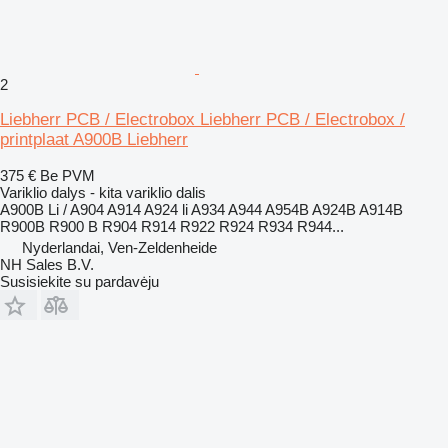
2
Liebherr PCB / Electrobox Liebherr PCB / Electrobox /
printplaat A900B Liebherr
375 €
Be PVM
Variklio dalys - kita variklio dalis
A900B Li / A904 A914 A924 li A934 A944 A954B A924B A914B
R900B R900 B R904 R914 R922 R924 R934 R944...
Nyderlandai, Ven-Zeldenheide
NH Sales B.V.
Susisiekite su pardavėju