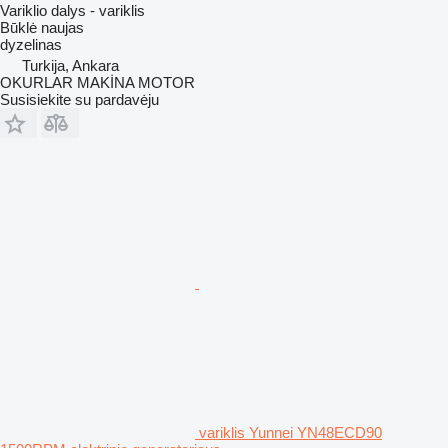
Variklio dalys - variklis
Būklė
naujas
dyzelinas
Turkija, Ankara
OKURLAR MAKİNA MOTOR
Susisiekite su pardavėju
variklis Yunnei YN48ECD90