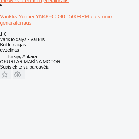
1500RPM elektrinio generatoriaus
5
Variklis Yunnei YN48ECD90 1500RPM elektrinio
generatoriaus
1 €
Variklio dalys - variklis
Būklė
naujas
dyzelinas
Turkija, Ankara
OKURLAR MAKİNA MOTOR
Susisiekite su pardavėju