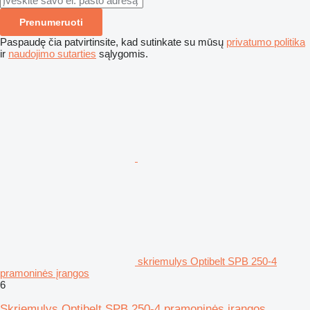
Prenumeruoti
Paspaudę čia patvirtinsite, kad sutinkate su mūsų
privatumo politika
ir
naudojimo sutarties
sąlygomis.
skriemulys Optibelt SPB 250-4
pramoninės įrangos
6
Skriemulys Optibelt SPB 250-4 pramoninės įrangos