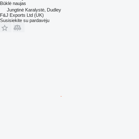
Būklė
naujas
Jungtinė Karalystė, Dudley
F&J Exports Ltd (UK)
Susisiekite su pardavėju