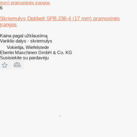
mm) pramoninės įrangos
6
Skriemulys Optibelt SPB 236-4 (17 mm) pramoninės
įrangos
Kaina pagal užklausimą
Variklio dalys - skriemulys
Vokietija, Wiefelstede
Eberlei Maschinen GmbH & Co. KG
Susisiekite su pardavėju