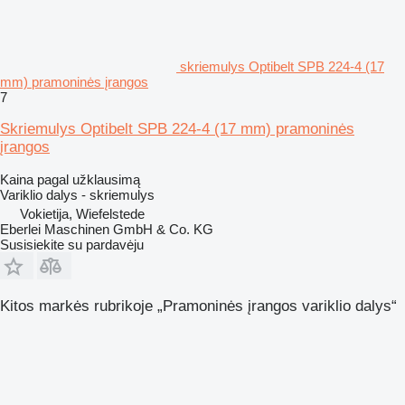
skriemulys Optibelt SPB 224-4 (17
mm) pramoninės įrangos
7
Skriemulys Optibelt SPB 224-4 (17 mm) pramoninės
įrangos
Kaina pagal užklausimą
Variklio dalys - skriemulys
Vokietija, Wiefelstede
Eberlei Maschinen GmbH & Co. KG
Susisiekite su pardavėju
Kitos markės rubrikoje „Pramoninės įrangos variklio dalys“