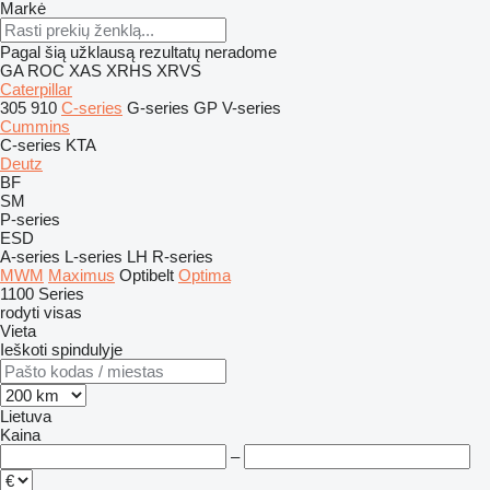
Markė
Pagal šią užklausą rezultatų neradome
GA
ROC
XAS
XRHS
XRVS
Caterpillar
305
910
C-series
G-series
GP
V-series
Cummins
C-series
KTA
Deutz
BF
SM
P-series
ESD
A-series
L-series
LH
R-series
MWM
Maximus
Optibelt
Optima
1100 Series
rodyti visas
Vieta
Ieškoti spindulyje
Lietuva
Kaina
–