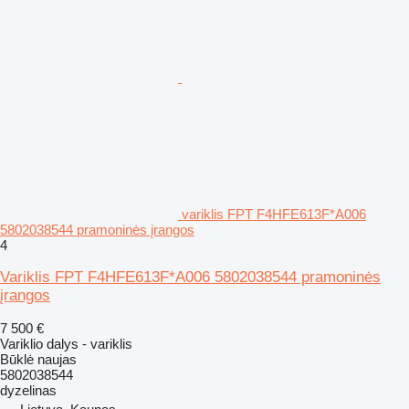
variklis FPT F4HFE613F*A006
5802038544 pramoninės įrangos
4
Variklis FPT F4HFE613F*A006 5802038544 pramoninės
įrangos
7 500 €
Variklio dalys - variklis
Būklė
naujas
5802038544
dyzelinas