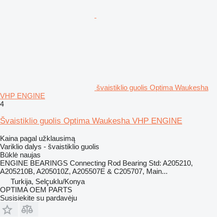
švaistiklio guolis Optima Waukesha
VHP ENGINE
4
Švaistiklio guolis Optima Waukesha VHP ENGINE
Kaina pagal užklausimą
Variklio dalys - švaistiklio guolis
Būklė
naujas
ENGINE BEARINGS Connecting Rod Bearing Std: A205210,
A205210B, A205010Z, A205507E & C205707, Main...
Turkija, Selçuklu/Konya
OPTIMA OEM PARTS
Susisiekite su pardavėju