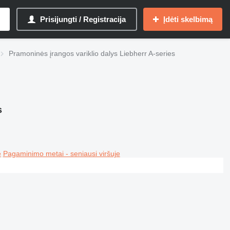
Prisijungti / Registracija
Įdėti skelbimą
Pramoninės įrangos variklio dalys Liebherr A-series
s
e
Pagaminimo metai - seniausi viršuje