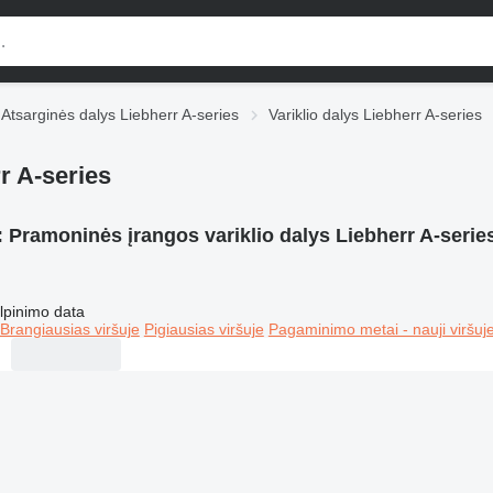
Atsarginės dalys Liebherr A-series
Variklio dalys Liebherr A-series
r A-series
:
Pramoninės įrangos variklio dalys Liebherr A-serie
lpinimo data
Brangiausias viršuje
Pigiausias viršuje
Pagaminimo metai - nauji viršuj