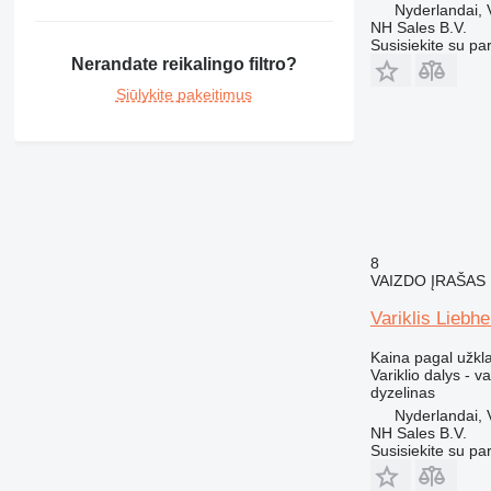
Nyderlandai,
NH Sales B.V.
Susisiekite su pa
Nerandate reikalingo filtro?
Siūlykite pakeitimus
8
VAIZDO ĮRAŠAS
Variklis Liebh
Kaina pagal užkl
Variklio dalys - va
dyzelinas
Nyderlandai,
NH Sales B.V.
Susisiekite su pa