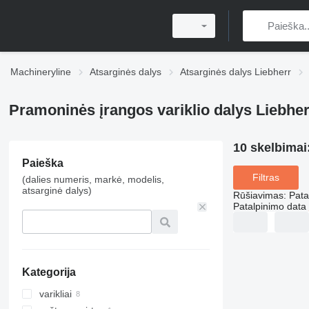
Machineryline
Atsarginės dalys
Atsarginės dalys Liebherr
Pramoninės įrangos variklio dalys Liebher
10 skelbimai
Paieška
Filtras
(dalies numeris, markė, modelis,
atsarginė dalys)
Rūšiavimas
:
Pata
Patalpinimo data
Kategorija
varikliai