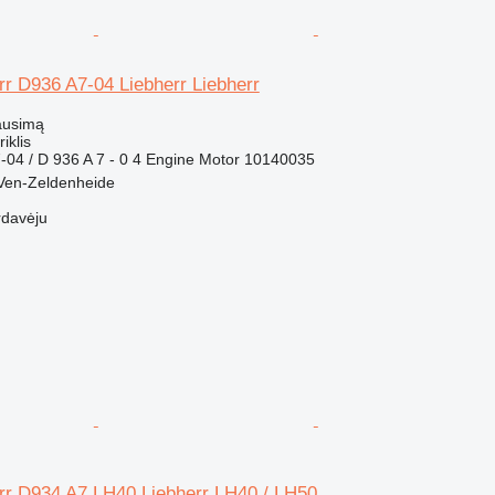
err D936 A7-04 Liebherr Liebherr
ausimą
riklis
-04 / D 936 A 7 - 0 4 Engine Motor 10140035
 Ven-Zeldenheide
rdavėju
err D934 A7 LH40 Liebherr LH40 / LH50