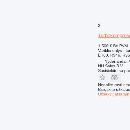
3
Turbokompreso
1 500 €
Be PVM
Variklio dalys - 
LH60, R946, R950
Nyderlandai,
NH Sales B.V.
Susisiekite su pa
Negalite rasti ats
Išsiųskite užklau
Užsakyti atsargin