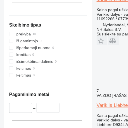
Kaina pagal užkl
Variklio dalys - va
11692266 / 077
Nyderlandai,
Skelbimo tipas
NH Sales B.V.
Susisiekite su pa
prekyba
iš gamintojo
išperkamoji nuoma
kreditas
išsimokėtinai dalimis
keitimas
keitimas
7
Pagaminimo metai
VAIZDO ĮRAŠAS
Variklis Liebh
–
Kaina pagal užkl
Variklio dalys - va
Liebherr D934L A