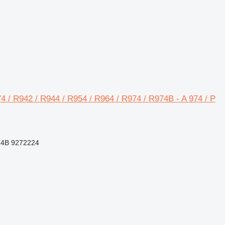
74 / R942 / R944 / R954 / R964 / R974 / R974B - A 974 / P
74B 9272224