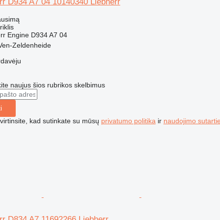
err D934 A7 04 10140340 Liebherr
ausimą
riklis
rr Engine D934 A7 04
 Ven-Zeldenheide
rdavėju
te naujus šios rubrikos skelbimus
i
irtinsite, kad sutinkate su mūsų
privatumo politika
ir
naudojimo sutarti
err D834 A7 11692266 Liebherr