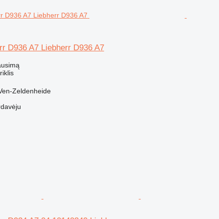
err D936 A7 Liebherr D936 A7
ausimą
riklis
7
 Ven-Zeldenheide
rdavėju