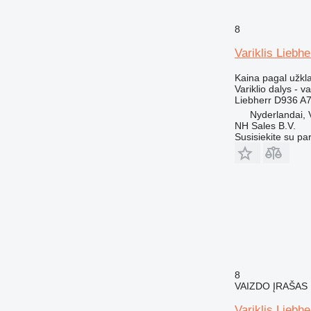
8
Variklis Liebh
Kaina pagal užkl
Variklio dalys - va
Liebherr D936 A7
Nyderlandai,
NH Sales B.V.
Susisiekite su pa
8
VAIZDO ĮRAŠAS
Variklis Liebh