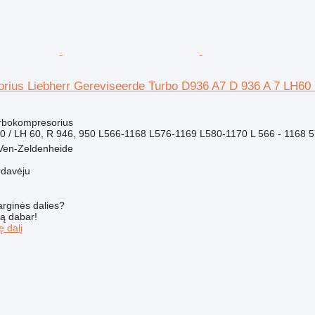
rius Liebherr Gereviseerde Turbo D936 A7 D 936 A 7 LH60 
turbokompresorius
 / LH 60, R 946, 950 L566-1168 L576-1169 L580-1170 L 566 - 1168 5
 Ven-Zeldenheide
rdavėju
arginės dalies?
są dabar!
ę dalį