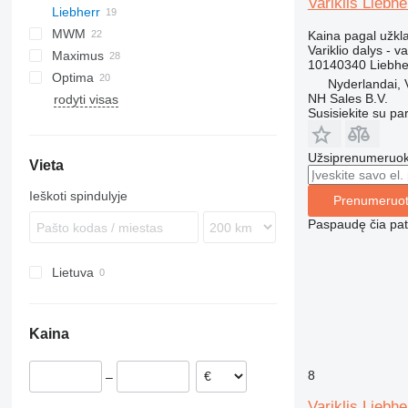
Variklis Liebh
Liebherr
XRHS
C-series
KTA
BF
SM
P-series
ESD
MWM
XRVS
G-series
A-series
Kaina pagal užkl
Variklio dalys - va
Maximus
GP
L-series
10140340 Liebhe
Optima
V-series
LH
Nyderlandai,
NH Sales B.V.
rodyti visas
R-series
1100 Series
Susisiekite su pa
R942
R944
Užsiprenumeruoki
Vieta
R946
R954
Ieškoti spindulyje
Prenumeruot
R964
Paspaudę čia patv
R974
Lietuva
Kaina
8
–
Variklis Liebh