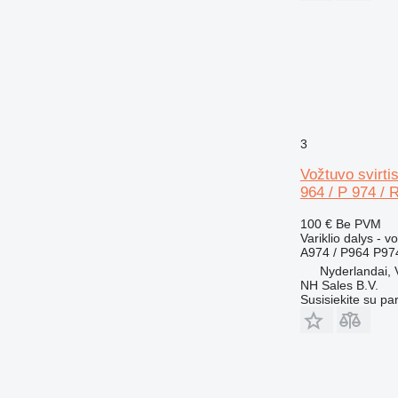
3
Vožtuvo svirti
964 / P 974 / 
100 €
Be PVM
Variklio dalys - vo
A974 / P964 P97
Nyderlandai,
NH Sales B.V.
Susisiekite su pa