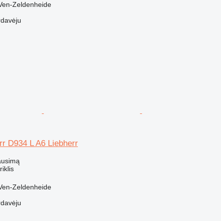
 Ven-Zeldenheide
rdavėju
err D934 L A6 Liebherr
ausimą
riklis
 Ven-Zeldenheide
rdavėju