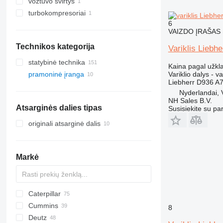
vožtuvo svirtys
turbokompresoriai
6
VAIZDO ĮRAŠAS
Technikos kategorija
Variklis Liebh
statybinė technika
Kaina pagal užkl
Variklio dalys - va
pramoninė įranga
ekskavatoriai
Liebherr D936 A
kranai
kita pramoninė įranga
Nyderlandai,
kitos statybinės technikos
autokranai
NH Sales B.V.
Atsarginės dalies tipas
Susisiekite su pa
visureigiai kranai
originali atsarginė dalis
Markė
Caterpillar
GA
Cummins
ROC
305
8
Deutz
XAS
910
C-series