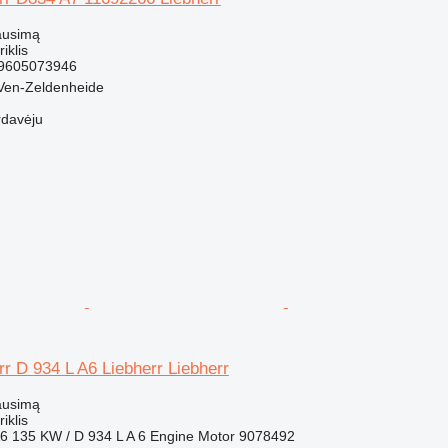
ausimą
riklis
39605073946
 Ven-Zeldenheide
rdavėju
err D 934 L A6 Liebherr Liebherr
ausimą
riklis
6 135 KW / D 934 L A 6 Engine Motor 9078492