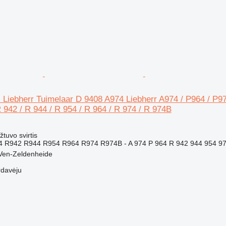
s Liebherr Tuimelaar D 9408 A974 Liebherr A974 / P964 / P9
R 942 / R 944 / R 954 / R 964 / R 974 / R 974B
žtuvo svirtis
4 R942 R944 R954 R964 R974 R974B - A 974 P 964 R 942 944 954 9
 Ven-Zeldenheide
rdavėju