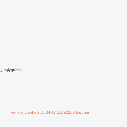
es
sąlygomis.
variklis Liebherr D834 A7 11692266 Liebherr