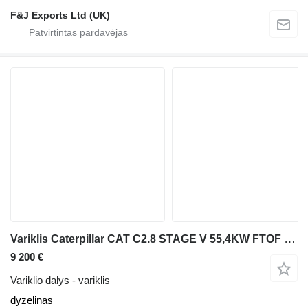
F&J Exports Ltd (UK)
Variklis Caterpillar CAT C2.8 STAGE V 55,4KW FTOF 12V Pronar RÓŻNE
9 200 €
Variklio dalys - variklis
dyzelinas