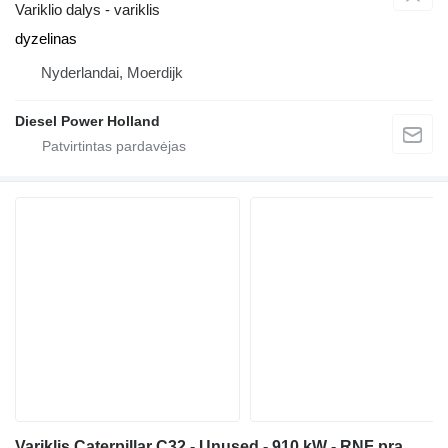
Variklio dalys - variklis
dyzelinas
Nyderlandai, Moerdijk
Diesel Power Holland
Variklis Caterpillar C32 - Unused - 910 kW - RNF pramoninės įrangos