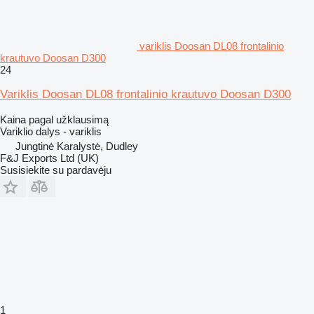
variklis Doosan DL08 frontalinio
krautuvo Doosan D300
24
Variklis Doosan DL08 frontalinio krautuvo Doosan D300
Kaina pagal užklausimą
Variklio dalys - variklis
Jungtinė Karalystė, Dudley
F&J Exports Ltd (UK)
Susisiekite su pardavėju
1