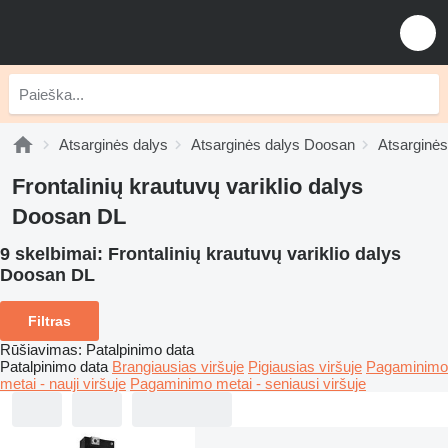
Atsarginės dalys
Atsarginės dalys Doosan
Atsarginė
Frontalinių krautuvų variklio dalys
Doosan DL
9 skelbimai:
Frontalinių krautuvų variklio dalys
Doosan DL
Filtras
Rūšiavimas
:
Patalpinimo data
Patalpinimo data
Brangiausias viršuje
Pigiausias viršuje
Pagaminimo
metai - nauji viršuje
Pagaminimo metai - seniausi viršuje