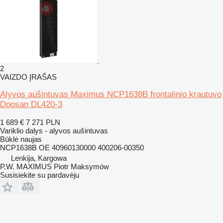
2
VAIZDO ĮRAŠAS
Alyvos aušintuvas Maximus NCP1638B frontalinio krautuvo
Doosan DL420-3
1 689 €
7 271 PLN
Variklio dalys - alyvos aušintuvas
Būklė
naujas
NCP1638B OE 40960130000 400206-00350
Lenkija, Kargowa
P.W. MAXIMUS Piotr Maksymów
Susisiekite su pardavėju