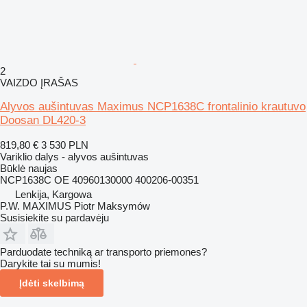
2
VAIZDO ĮRAŠAS
Alyvos aušintuvas Maximus NCP1638C frontalinio krautuvo
Doosan DL420-3
819,80 €
3 530 PLN
Variklio dalys - alyvos aušintuvas
Būklė
naujas
NCP1638C OE 40960130000 400206-00351
Lenkija, Kargowa
P.W. MAXIMUS Piotr Maksymów
Susisiekite su pardavėju
Parduodate techniką ar transporto priemones?
Darykite tai su mumis!
Įdėti skelbimą