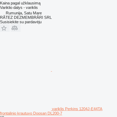
Kaina pagal užklausimą
Variklio dalys - variklis
Rumunija, Satu Mare
RĂTEZ DEZMEMBRĂRI SRL
Susisiekite su pardavėju
variklis Perkins 1204J-E44TA
frontalinio krautuvo Doosan DL200-7