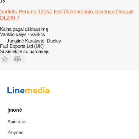
15
Variklis Perkins 1204J-E44TA frontalinio krautuvo Doosan
DL200-7
Kaina pagal užklausimą
Variklio dalys - variklis
Jungtinė Karalystė, Dudley
F&J Exports Ltd (UK)
Susisiekite su pardavėju
Įmonė
Apie mus
Žinynas