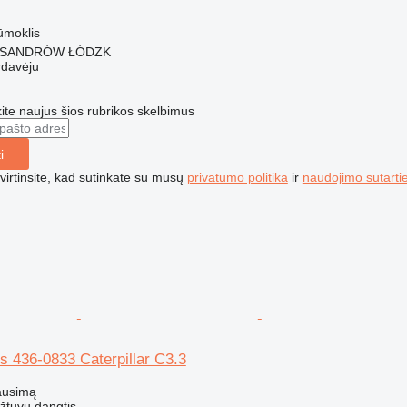
tūmoklis
LEKSANDRÓW ŁÓDZK
rdavėju
te naujus šios rubrikos skelbimus
i
irtinsite, kad sutinkate su mūsų
privatumo politika
ir
naudojimo sutarti
s 436-0833 Caterpillar C3.3
ausimą
ožtuvų dangtis