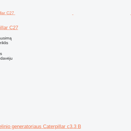
illar C27
ausimą
riklis
us
rdavėju
linio generatoriaus Caterpillar c3.3 B