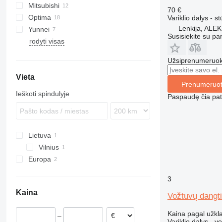
Mitsubishi
GP
70 €
Optima
Variklio dalys - s
Lenkija, A
Yunnei
Susisiekite su pa
rodyti visas
Užsiprenumeruoki
Vieta
Prenumeruot
Ieškoti spindulyje
Paspaudę čia patv
Lietuva
Vilnius
Europa
Lenkija
3
Italija
Kaina
Vožtuvų dangti
Kaina pagal užkl
–
Variklio dalys - v