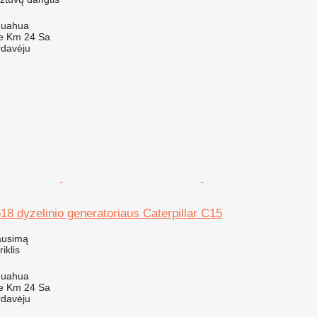
huahua
e Km 24 Sa
rdavėju
618 dyzelinio generatoriaus Caterpillar C15
ausimą
riklis
huahua
e Km 24 Sa
rdavėju