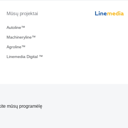
Mūsų projektai
Autoline™
Machineryline™
Agroline™
Linemedia Digital ™
kite mūsų programėlę