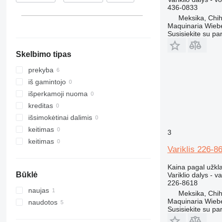
436-0833
Meksika, Chi
Maquinaria Wieb
Susisiekite su pa
Skelbimo tipas
prekyba
iš gamintojo
išperkamoji nuoma
kreditas
išsimokėtinai dalimis
keitimas
3
keitimas
Variklis 226-8
Kaina pagal užkl
Būklė
Variklio dalys - va
226-8618
naujas
Meksika, Chi
Maquinaria Wieb
naudotos
Susisiekite su pa