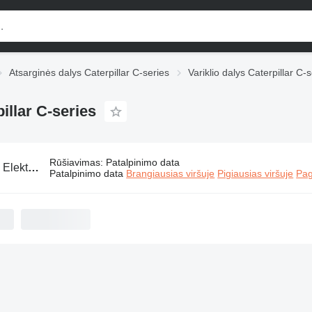
Atsarginės dalys Caterpillar C-series
Variklio dalys Caterpillar C-
illar C-series
Rūšiavimas
:
Patalpinimo data
:
Elektrinių generatorių variklio dalys Caterpillar C-series
Patalpinimo data
Brangiausias viršuje
Pigiausias viršuje
Pag