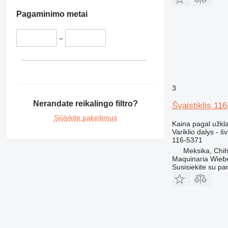
Pagaminimo metai
–
3
Nerandate reikalingo filtro?
Švaistiklis 11
Siūlykite pakeitimus
Kaina pagal užkl
Variklio dalys - šva
116-5371
Meksika, Chi
Maquinaria Wieb
Susisiekite su pa