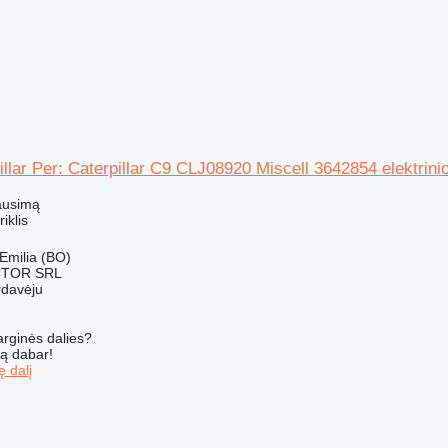
pillar Per: Caterpillar C9 CLJ08920 Miscell 3642854 elektrini
ausimą
riklis
a Emilia (BO)
CTOR SRL
rdavėju
arginės dalies?
są dabar!
ę dalį