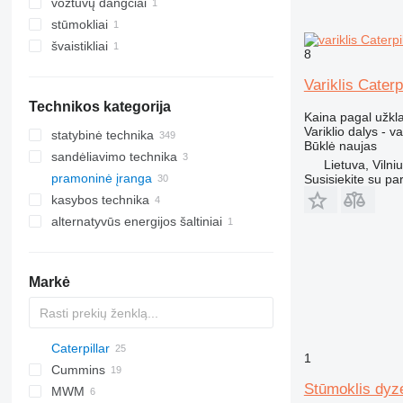
vožtuvų dangčiai
stūmokliai
švaistikliai
8
Variklis Caterp
Technikos kategorija
Kaina pagal užkl
Variklio dalys - va
statybinė technika
Būklė
naujas
sandėliavimo technika
ekskavatoriai
Lietuva, Vilni
pramoninė įranga
kranai
šakiniai krautuvai
ekskavatoriai-krautuvai
Susisiekite su pa
kasybos technika
betonavimo technika
elektriniai generatoriai
midi ekskavatoriai
dyzeliniai krautuvai
alternatyvūs energijos šaltiniai
žemės darbų technika
kita pramoninė įranga
smėlio karjerų technika
mini ekskavatoriai
betonvežiai
teleskopiniai krautuvai
dyzeliniai generatoriai
statybiniai krautuvai
buldozeriai
kiti generatoriai
karjeriniai savivarčiai
kitos statybinės technikos
greideriai
frontaliniai krautuvai
šarnyriniai savivarčiai
Markė
mini krautuvai
teleskopiniai frontaliniai
krautuvai
vikšriniai krautuvai
Caterpillar
XRHS
1
vikšriniai minikrautuvai
Cummins
XRVS
C-series
Stūmoklis dyze
MWM
G-series
KTA