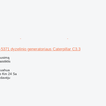
6-5371 dyzelinio generatoriaus Caterpillar C3.3
ausimą
istiklis
huahua
e Km 24 Sa
rdavėju