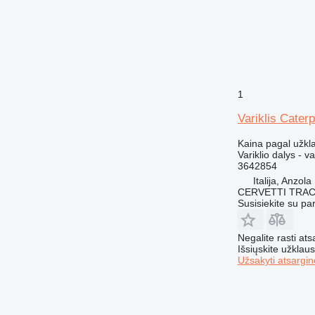
1
Variklis Cater
Kaina pagal užkl
Variklio dalys - va
3642854
Italija, Anzol
CERVETTI TRA
Susisiekite su pa
Negalite rasti ats
Išsiųskite užklau
Užsakyti atsargin