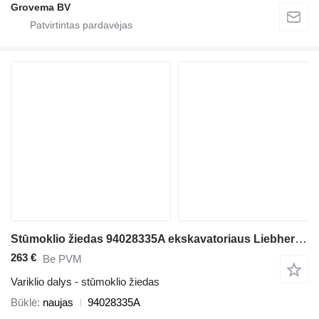
Grovema BV
Stūmoklio žiedas 94028335A ekskavatoriaus Liebherr A944C Li / A924C Li / LH60 MT / A924B Li / A934 Li / A934B Li / R934B
263 €
Be PVM
Variklio dalys - stūmoklio žiedas
Būklė
naujas
94028335A