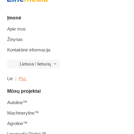
Įmonė
Apie mus
Žinynas
Kontaktinė informacija
Lietuva / lietuvių
Lie
Рус
Mūsų projektai
Autoline™
Machineryline™
Agroline™
Linemedia Digital ™