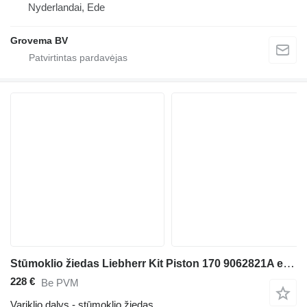
Nyderlandai, Ede
Grovema BV
Stūmoklio žiedas Liebherr Kit Piston 170 9062821A ekskavatoriaus Liebherr A944C Li / A934C Li / LH50 M / LH40 M / A924 / A914 Li / A934B Li / LH80 M / A954 Li / A954B Li
228 €
Be PVM
Variklio dalys - stūmoklio žiedas