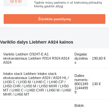
Tapkite mūsų partneriu ir už kiekvieną pritrauktą
klientą gaukite atlygį
Žiūrėkite pasiūlymą
Variklio dalys Liebherr A924 kainos
Variklis Liebherr D924T-E A1
Degalai:
ekskavatoriaus Liebherr R914 R924 A914
dyzelina
190,60 €
A924
s
Intake stack Liebherr intake stack
Dalies
ekskavatoriaus Liebherr A924 / A924 HL /
numeris:
LH30 C / LH30 M / LH40 C / LH40 CP /
8001349
130 €
LH50 CHR / LH50 M / LH50 MHR / LH50
1144499
MT / LH60 C / LH60 CHR / LH60 M / LH60
9
MHR / LH60 MT
Būklė: