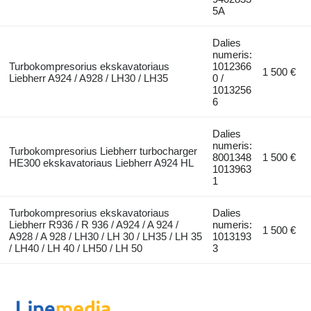
5A
Dalies
numeris:
Turbokompresorius ekskavatoriaus
1012366
1 500 €
Liebherr A924 / A928 / LH30 / LH35
0 /
1013256
6
Dalies
numeris:
Turbokompresorius Liebherr turbocharger
8001348
1 500 €
HE300 ekskavatoriaus Liebherr A924 HL
1013963
1
Turbokompresorius ekskavatoriaus
Dalies
Liebherr R936 / R 936 / A924 / A 924 /
numeris:
1 500 €
A928 / A 928 / LH30 / LH 30 / LH35 / LH 35
1013193
/ LH40 / LH 40 / LH50 / LH 50
3