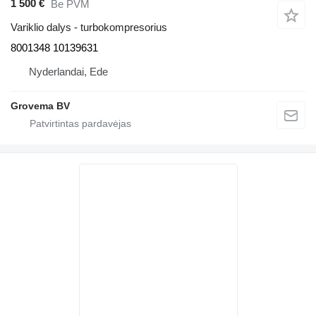
1 500 €
Be PVM
Variklio dalys - turbokompresorius
8001348 10139631
Nyderlandai, Ede
Grovema BV