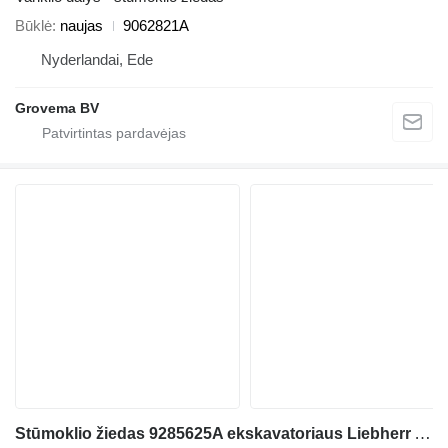
Būklė
naujas
9062821A
Nyderlandai, Ede
Grovema BV
Stūmoklio žiedas 9285625A ekskavatoriaus Liebherr A904C Li / A918 / A920 / A922 RAIL / A924 RAIL / LH22 M / LH24 M