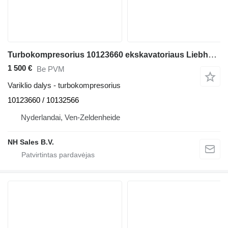
Turbokompresorius 10123660 ekskavatoriaus Liebherr A924 / A928 / LH30 / LH35
1 500 €
Be PVM
Variklio dalys - turbokompresorius
10123660 / 10132566
Nyderlandai, Ven-Zeldenheide
NH Sales B.V.