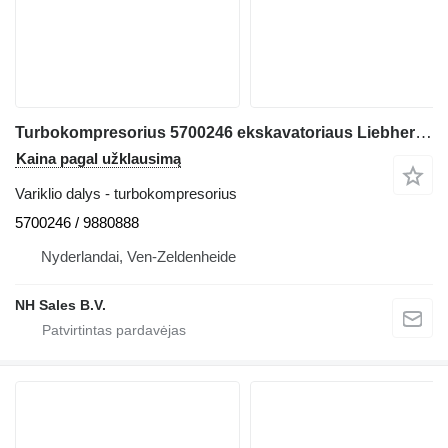
Turbokompresorius 5700246 ekskavatoriaus Liebherr A914 / A924 / A932 / A934 - A914 / A924 / A932 / A934
Kaina pagal užklausimą
Variklio dalys - turbokompresorius
5700246 / 9880888
Nyderlandai, Ven-Zeldenheide
NH Sales B.V.