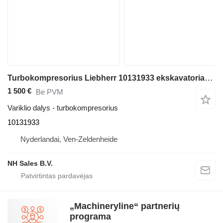
Turbokompresorius Liebherr 10131933 ekskavatoriaus Liebherr R936 / R 936 / A924 / A 924 / A928 / A 928 / LH30 / LH 30 / LH35 / LH 35 / LH40 / LH 40 / LH50 / LH 50
1 500 €
Be PVM
Variklio dalys - turbokompresorius
10131933
Nyderlandai, Ven-Zeldenheide
NH Sales B.V.
„Machineryline“ partnerių
programa