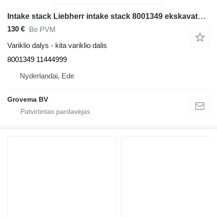
Intake stack Liebherr intake stack 8001349 ekskavatoriaus Liebherr A924 / A924 HL / LH30 C / LH30 M / LH40 C / LH40 CP / LH50 CHR / LH50 M / LH50 MHR / LH50 MT / LH60 C / LH60 CHR / LH60 M / LH60 MHR / LH60 MT
130 €
Be PVM
Variklio dalys - kita variklio dalis
8001349 11444999
Nyderlandai, Ede
Grovema BV