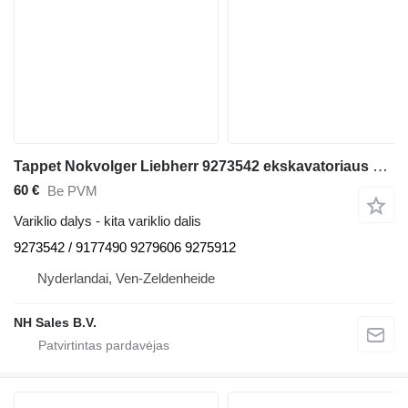
Tappet Nokvolger Liebherr 9273542 ekskavatoriaus Liebherr A312 / A902 / A904 / A912 / A914 / A922 / A924 / A932 / A944 / A954 / R902 / L534-434 / L538-432 / L541-289 / L544-442 / L544-443 / L544-444 / L554-452 / L564 / L574 / L580 / A942 / A974 / P904 / P912 / P932 / P934 / P942 / P944 / P954 / P964 / P974 / R321 / R902 / R904 / R912 / R914 / R922 / R924 / R932 / R934 / R942 / R944 / R954 / R964 / R974 - A 312 / A 902 / A 904 / A 912 / A 914 / A 922 / A 924 / A 932 / A 944 / A 954 / R 902 / L 534 - 434 / L 538 - 432 / L 541 - 289 / L 544 - 442 / L 544 - 443 / L 544 - 444 / L 554 - 452 / L 564 / L 574 / L580 / A 942 / A 974 / P 904 / P 912 / P 932 / P 934 / P 942 / P 944 / P 954 / P 964 / P 974 / R 321 / R 902 / R 904 / R 912 / R 914 / R 922 / R 924 / R 932 / R 934 / R 942 / R 944 / R 954 / R 964 / R 974
60 €
Be PVM
Variklio dalys - kita variklio dalis
9273542 / 9177490 9279606 9275912
Nyderlandai, Ven-Zeldenheide
NH Sales B.V.