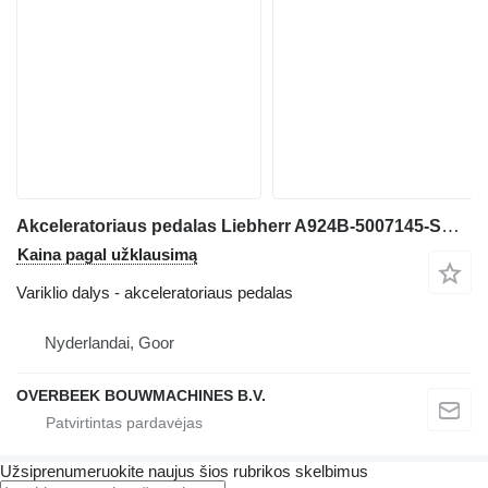
Akceleratoriaus pedalas Liebherr A924B-5007145-Swing brake pedal ekskavatoriaus
Kaina pagal užklausimą
Variklio dalys - akceleratoriaus pedalas
Nyderlandai, Goor
OVERBEEK BOUWMACHINES B.V.
Užsiprenumeruokite naujus šios rubrikos skelbimus