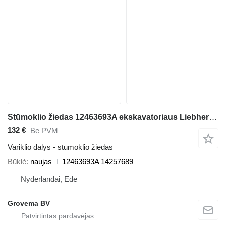
Stūmoklio žiedas 12463693A ekskavatoriaus Liebherr A900C Li / A900 ZW / A918 / A918 COMPACT / A922 RAIL / A924 RAIL
132 €
Be PVM
Variklio dalys - stūmoklio žiedas
Būklė
naujas
12463693A 14257689
Nyderlandai, Ede
Grovema BV