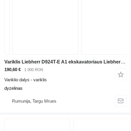
Variklis Liebherr D924T-E A1 ekskavatoriaus Liebherr R914 R924 A914 A924
190,60 €
1 000 RON
Variklio dalys - variklis
dyzelinas
Rumunija, Targu Mrues