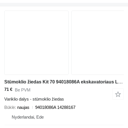
Stūmoklio žiedas Kit 70 94018086A ekskavatoriaus Liebherr A944C Li / A924C Li / LH60 MT / A924B Li / A934 Li / A934B Li / A944B Li / LH60 MHR / LH60 M / LH60 CHR / LH60 C / A954 Li
71 €
Be PVM
Variklio dalys - stūmoklio žiedas
Būklė
naujas
94018086A 14288167
Nyderlandai, Ede