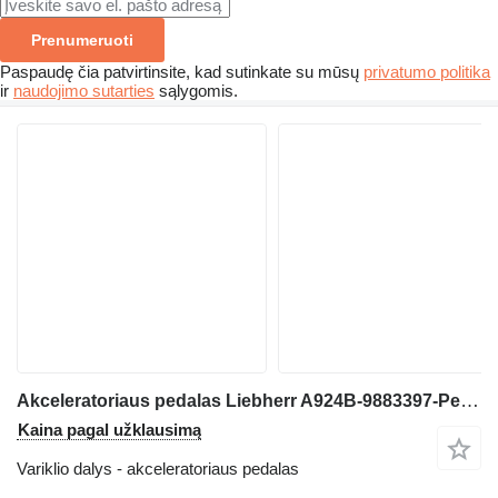
Prenumeruoti
Paspaudę čia patvirtinsite, kad sutinkate su mūsų
privatumo politika
ir
naudojimo sutarties
sąlygomis.
Akceleratoriaus pedalas Liebherr A924B-9883397-Pedal/Pedaal ekskavatoriaus
Kaina pagal užklausimą
Variklio dalys - akceleratoriaus pedalas