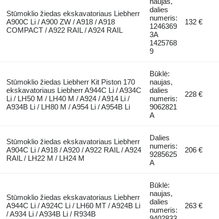
naujas,
dalies
Stūmoklio žiedas ekskavatoriaus Liebherr
numeris:
A900C Li / A900 ZW / A918 / A918
132 €
1246369
COMPACT / A922 RAIL / A924 RAIL
3A
1425768
9
Būklė:
Stūmoklio žiedas Liebherr Kit Piston 170
naujas,
ekskavatoriaus Liebherr A944C Li / A934C
dalies
228 €
Li / LH50 M / LH40 M / A924 / A914 Li /
numeris:
A934B Li / LH80 M / A954 Li / A954B Li
9062821
A
Dalies
Stūmoklio žiedas ekskavatoriaus Liebherr
numeris:
A904C Li / A918 / A920 / A922 RAIL / A924
206 €
9285625
RAIL / LH22 M / LH24 M
A
Būklė:
naujas,
Stūmoklio žiedas ekskavatoriaus Liebherr
dalies
A944C Li / A924C Li / LH60 MT / A924B Li
263 €
numeris:
/ A934 Li / A934B Li / R934B
9402833