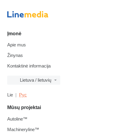
Įmonė
Apie mus
Žinynas
Kontaktinė informacija
Lietuva / lietuvių
Lie
Рус
Mūsų projektai
Autoline™
Machineryline™