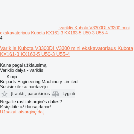
variklis Kubota V3300DI V3300 mini
ekskavatoriaus Kubota KX161-3 KX163-5 U50-3 U55-4
4
Variklis Kubota V3300DI V3300 mini ekskavatoriaus Kubota
KX161-3 KX163-5 U50-3 U55-4
Kaina pagal užklausimą
Variklio dalys - variklis
Kinija
Belparts Engineering Machinery Limited
Susisiekite su pardavėju
Įtraukti į parankinius
Lyginti
Negalite rasti atsarginės dalies?
Išsiųskite užklausą dabar!
Užsakyti atsarginę dalį