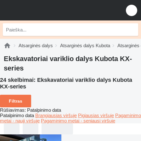
Atsarginės dalys
Atsarginės dalys Kubota
Atsarginės
Ekskavatoriai variklio dalys Kubota KX-
series
24 skelbimai:
Ekskavatoriai variklio dalys Kubota
KX-series
Filtras
Rūšiavimas
:
Patalpinimo data
Patalpinimo data
Brangiausias viršuje
Pigiausias viršuje
Pagaminimo
metai - nauji viršuje
Pagaminimo metai - seniausi viršuje