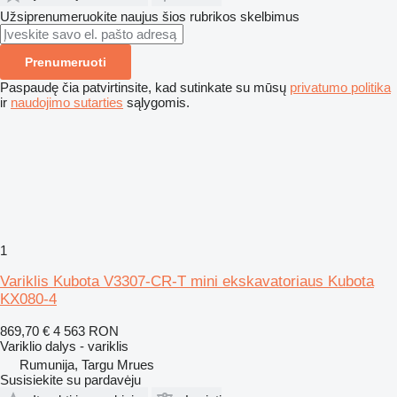
Užsiprenumeruokite naujus šios rubrikos skelbimus
Prenumeruoti
Paspaudę čia patvirtinsite, kad sutinkate su mūsų
privatumo politika
ir
naudojimo sutarties
sąlygomis.
1
Variklis Kubota V3307-CR-T mini ekskavatoriaus Kubota
KX080-4
869,70 €
4 563 RON
Variklio dalys - variklis
Rumunija, Targu Mrues
Susisiekite su pardavėju