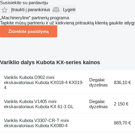
Susisiekite su pardavėju
Įtraukti į parankinius
Lyginti
„Machineryline“ partnerių programa
Tapkite mūsų partneriu ir už kiekvieną pritrauktą klientą gaukite atlygį
Žiūrėkite pasiūlymą
Variklio dalys Kubota KX-series kainos
Variklis Kubota D902 mini
Degalai:
ekskavatoriaus Kubota KX018-4 KX019-
836,10 €
dyzelinas
4
Variklis Kubota V1405 mini
Degalai:
2 150 €
ekskavatoriaus Kubota KX 61-3 GL
dyzelinas
Variklis Kubota V3307-CR-T mini
869,70 €
ekskavatoriaus Kubota KX080-4