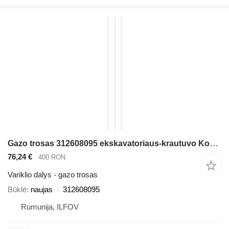
Gazo trosas 312608095 ekskavatoriaus-krautuvo Komatsu WB140, WB140PS, WB150, WB150AWS
76,24 €
400 RON
Variklio dalys - gazo trosas
Būklė
naujas
312608095
Rumunija, ILFOV