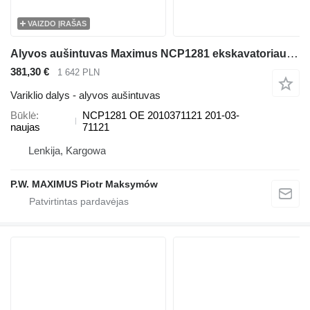
VAIZDO ĮRAŠAS
Alyvos aušintuvas Maximus NCP1281 ekskavatoriaus Komatsu BR100 CL60 PC60
381,30 €
1 642 PLN
Variklio dalys - alyvos aušintuvas
Būklė
NCP1281 OE 2010371121 201-03-
naujas
71121
Lenkija, Kargowa
P.W. MAXIMUS Piotr Maksymów