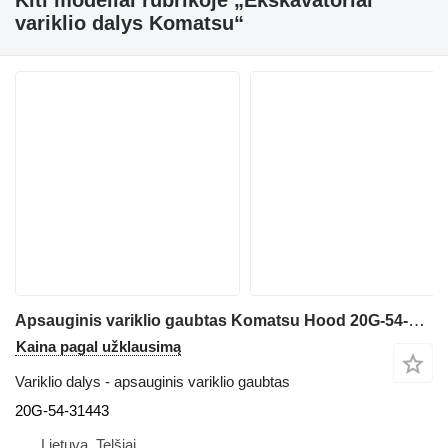
Kiti modeliai rubrikoje „Ekskavatoriai
variklio dalys Komatsu“
Apsauginis variklio gaubtas Komatsu Hood 20G-54-31443 ekskavatoriaus Komatsu PW160-7H
Kaina pagal užklausimą
Variklio dalys - apsauginis variklio gaubtas
20G-54-31443
Lietuva, Telšiai