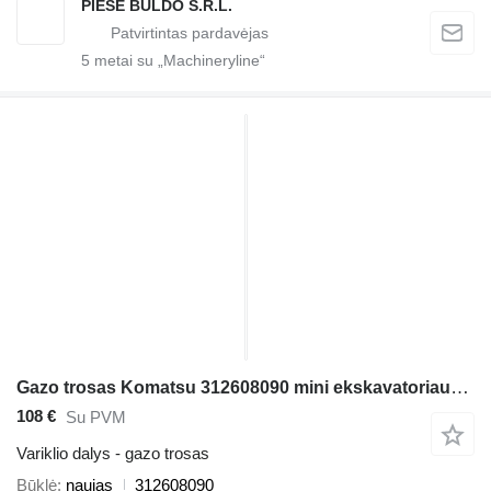
PIESE BULDO S.R.L.
5
metai su „Machineryline“
Gazo trosas Komatsu 312608090 mini ekskavatoriaus Komatsu WB140 , WB140PS , WB150 , WB150AWS , WB150PS , WB150WSC , WB91R , WB93R , WB97R , WB97S
108 €
Su PVM
Variklio dalys - gazo trosas
Būklė
naujas
312608090