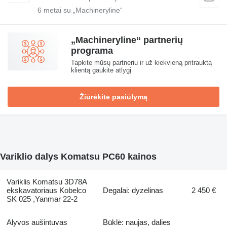
6
metai su „Machineryline“
„Machineryline“ partnerių
programa
Tapkite mūsų partneriu ir už kiekvieną pritrauktą
klientą gaukite atlygį
Žiūrėkite pasiūlymą
Variklio dalys Komatsu PC60 kainos
Variklis Komatsu 3D78A
ekskavatoriaus Kobelco
Degalai: dyzelinas
2 450 €
SK 025 ,Yanmar 22-2
Alyvos aušintuvas
Būklė: naujas, dalies