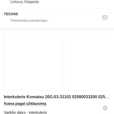
Lietuva, Klaipėda
TECH4S
Interkuleris Komatsu 20G-03-31102 02580033200 02580033100 02580033000 ekskavatoriaus Komatsu PW160-7
Kaina pagal užklausimą
Variklio dalys - interkuleris