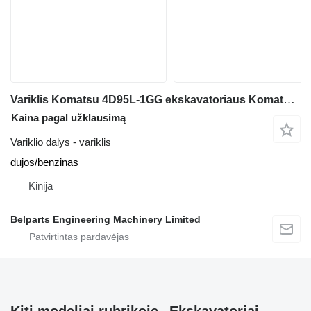
Variklis Komatsu 4D95L-1GG ekskavatoriaus Komatsu PC60‑3 PC60‑5 PC60‑6 PC75UU‑1 PC100‑5 PC120‑5 PC130‑5
Kaina pagal užklausimą
Variklio dalys - variklis
dujos/benzinas
Kinija
Belparts Engineering Machinery Limited