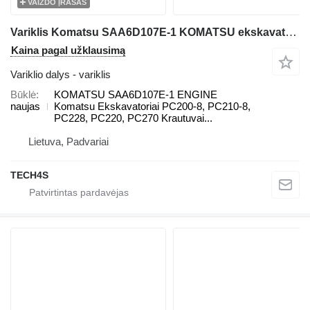
VAIZDO ĮRAŠAS
Variklis Komatsu SAA6D107E-1 KOMATSU ekskavatoriaus Komatsu PC200-8, PC210-8, PC228, PC220, PC270, WA200, WA250, WA270, WA320, WA380
Kaina pagal užklausimą
Variklio dalys - variklis
Būklė
KOMATSU SAA6D107E-1 ENGINE
naujas
Komatsu Ekskavatoriai PC200-8, PC210-8,
PC228, PC220, PC270 Krautuvai...
Lietuva, Padvariai
TECH4S