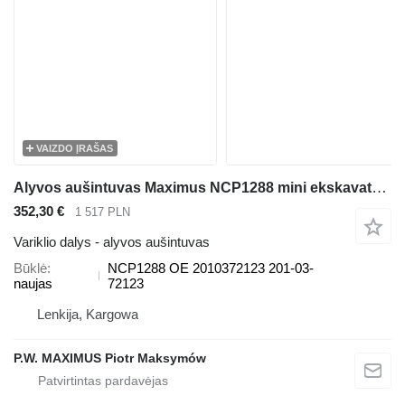
VAIZDO ĮRAŠAS
Alyvos aušintuvas Maximus NCP1288 mini ekskavatoriaus Komatsu PC60, PC57
352,30 €
1 517 PLN
Variklio dalys - alyvos aušintuvas
Būklė
NCP1288 OE 2010372123 201-03-
naujas
72123
Lenkija, Kargowa
P.W. MAXIMUS Piotr Maksymów