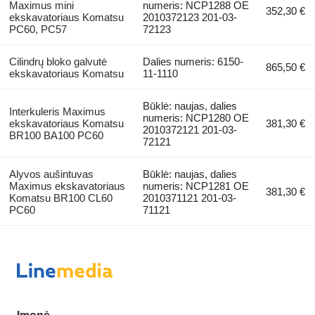
Maximus mini
numeris: NCP1288 OE
352,30 €
ekskavatoriaus Komatsu
2010372123 201-03-
PC60, PC57
72123
Cilindrų bloko galvutė
Dalies numeris: 6150-
865,50 €
ekskavatoriaus Komatsu
11-1110
Būklė: naujas, dalies
Interkuleris Maximus
numeris: NCP1280 OE
ekskavatoriaus Komatsu
381,30 €
2010372121 201-03-
BR100 BA100 PC60
72121
Alyvos aušintuvas
Būklė: naujas, dalies
Maximus ekskavatoriaus
numeris: NCP1281 OE
381,30 €
Komatsu BR100 CL60
2010371121 201-03-
PC60
71121