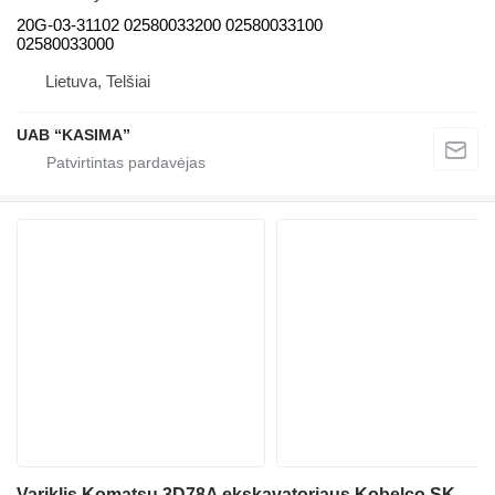
20G-03-31102 02580033200 02580033100
02580033000
Lietuva, Telšiai
UAB “KASIMA”
Variklis Komatsu 3D78A ekskavatoriaus Kobelco SK 025 ,Yanmar 22-2