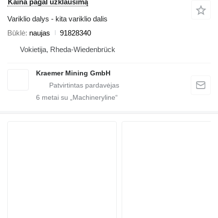
Kaina pagal užklausimą
Variklio dalys - kita variklio dalis
Būklė
naujas
91828340
Vokietija, Rheda-Wiedenbrück
Kraemer Mining GmbH
6
metai su „Machineryline“