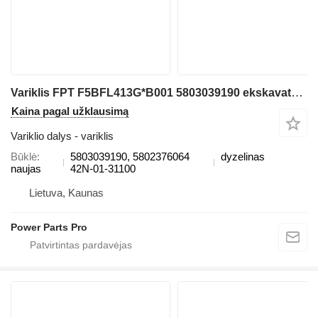
Variklis FPT F5BFL413G*B001 5803039190 ekskavatoriaus Komatsu WB93R-8, WB93S-8, WB97R-8, WB97S-8
Kaina pagal užklausimą
Variklio dalys - variklis
Būklė
5803039190, 5802376064
dyzelinas
naujas
42N-01-31100
Lietuva, Kaunas
Power Parts Pro