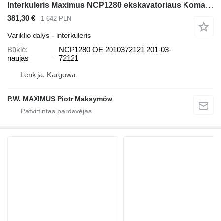
Interkuleris Maximus NCP1280 ekskavatoriaus Komatsu BR100 BA100 PC60
381,30 €
1 642 PLN
Variklio dalys - interkuleris
Būklė
NCP1280 OE 2010372121 201-03-
naujas
72121
Lenkija, Kargowa
P.W. MAXIMUS Piotr Maksymów