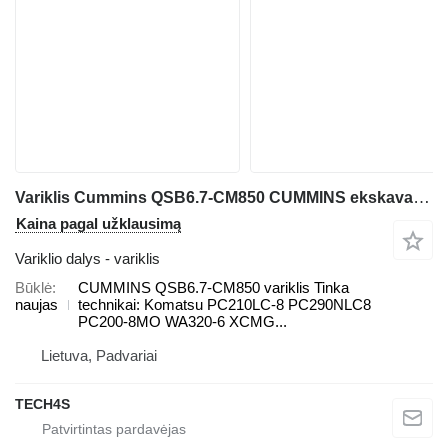
Variklis Cummins QSB6.7-CM850 CUMMINS ekskavatoriaus Komatsu PC210LC-8, PC290NLC8, WA320-6
Kaina pagal užklausimą
Variklio dalys - variklis
Būklė
CUMMINS QSB6.7-CM850 variklis Tinka
naujas
technikai: Komatsu PC210LC-8 PC290NLC8
PC200-8MO WA320-6 XCMG...
Lietuva, Padvariai
TECH4S