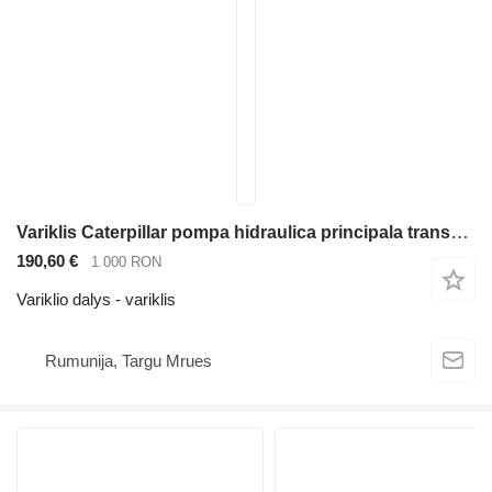
Variklis Caterpillar pompa hidraulica principala transmisie / cutie de viteze ekskavatoriaus Caterpillar 320 323 325 330 336
190,60 €
1 000 RON
Variklio dalys - variklis
Rumunija, Targu Mrues