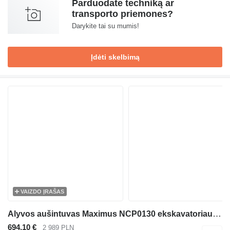
Parduodate techniką ar
transporto priemones?
Darykite tai su mumis!
Įdėti skelbimą
VAIZDO ĮRAŠAS
Alyvos aušintuvas Maximus NCP0130 ekskavatoriaus Caterpillar 320D 321D 323D
694,10 €
2 989 PLN