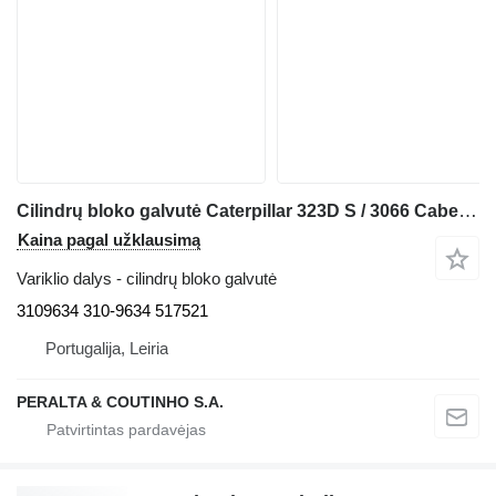
Cilindrų bloko galvutė Caterpillar 323D S / 3066 Cabeça de Motor com Válvulas S6K 320C 3109634 ekskavatoriaus Caterpillar
Kaina pagal užklausimą
Variklio dalys - cilindrų bloko galvutė
3109634 310-9634 517521
Portugalija, Leiria
PERALTA & COUTINHO S.A.