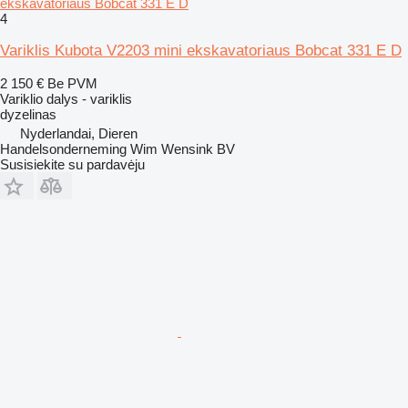
ekskavatoriaus Bobcat 331 E D
4
Variklis Kubota V2203 mini ekskavatoriaus Bobcat 331 E D
2 150 €
Be PVM
Variklio dalys - variklis
dyzelinas
Nyderlandai, Dieren
Handelsonderneming Wim Wensink BV
Susisiekite su pardavėju