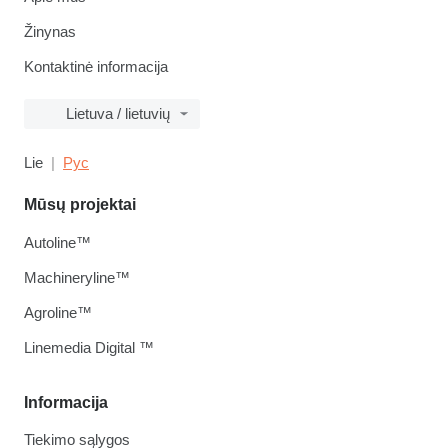
Žinynas
Kontaktinė informacija
Lietuva / lietuvių
Lie
Рус
Mūsų projektai
Autoline™
Machineryline™
Agroline™
Linemedia Digital ™
Informacija
Tiekimo sąlygos