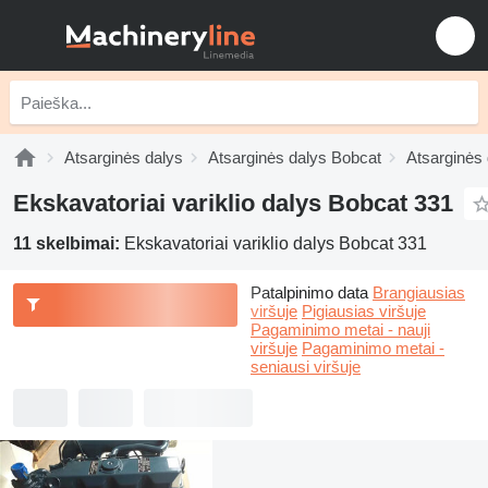
Atsarginės dalys
Atsarginės dalys Bobcat
Atsarginės
Ekskavatoriai variklio dalys Bobcat 331
11 skelbimai:
Ekskavatoriai variklio dalys Bobcat 331
Patalpinimo data
Brangiausias
viršuje
Pigiausias viršuje
Pagaminimo metai - nauji
viršuje
Pagaminimo metai -
seniausi viršuje