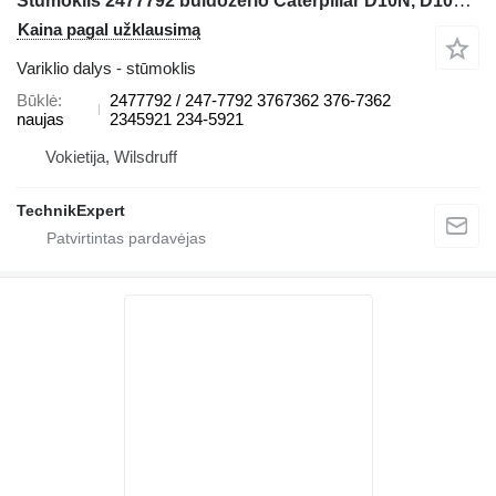
Stūmoklis 2477792 buldozerio Caterpillar D10N, D10R, D10T, D10T2, D9N ,D9R, D9T
Kaina pagal užklausimą
Variklio dalys - stūmoklis
Būklė
2477792 / 247-7792 3767362 376-7362
naujas
2345921 234-5921
Vokietija, Wilsdruff
TechnikExpert