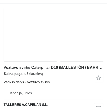
Vožtuvo svirtis Caterpillar D10 (BALLESTÓN / BARRA COMPENSADORA) buldozerio Caterpillar D10
Kaina pagal užklausimą
Variklio dalys - vožtuvo svirtis
Ispanija, Uxes
TALLERES A.CAPELÁN S.L.