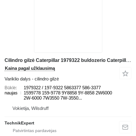
Cilindro gilzė Caterpillar 1979322 buldozerio Caterpillar D10 D8 GC D8GC D8T D8R D8L D10T2 D9R D8R II D9L D9N D10N D10R D10T
Kaina pagal užklausimą
Variklio dalys - cilindro gilzė
Būklė
1979322 / 197-9322 5863377 586-3377
naujas
1599778 159-9778 9Y8858 9Y-8858 2W6000
2W-6000 7W3550 7W-3550...
Vokietija, Wilsdruff
TechnikExpert