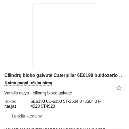
Cilindrų bloko galvutė Caterpillar 6E6199 buldozerio Caterpillar D10N, D9L D10, D11N
Kaina pagal užklausimą
Variklio dalys - cilindrų bloko galvutė
Būklė
6E6199 6E-6199 9T-3504 9T3504 9T-
naujas
4929 9T4929
Lenkija, Łęgajny