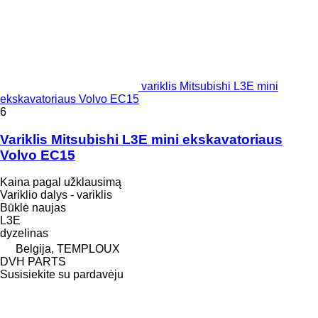
variklis Mitsubishi L3E mini
ekskavatoriaus Volvo EC15
6
Variklis Mitsubishi L3E mini ekskavatoriaus
Volvo EC15
Kaina pagal užklausimą
Variklio dalys - variklis
Būklė
naujas
L3E
dyzelinas
Belgija, TEMPLOUX
DVH PARTS
Susisiekite su pardavėju