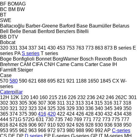
BF
BOMAG
BC
BM
BW
BT
SWE
Baltacıoğlu
Barber-Greene
Barford
Base
Baumüller
Belarus
Bell
Belle
Benati
Benford
Benzlers
Bitelli
BB
DTV
Bobcat
320
331
334
337
341
430
453
753
763
773
863
873
B series
E
series
PA
S series
T series
Boge
Bonfiglioli
Bonnet
BorgWarner
Bosch Rexroth
Bosch
Brehmer
CAM
CIFA
CNH
Came
Cams
Carter
Case IH
Farmlift
Steiger
Case
570
580
590
621
688
695
821
921
1188
1650
1845
CX
W-
series
Caterpillar
12H
12K
120
140
160
215
216
226
232
236
242
246
262C
301
302
303
305
306
307
308
311
312
313
314
315
316
317
318
320
321
322
323
324
325
326
329
330
336
340
345
349
350
365
374
375
390
416
420
422
424
426
428
430
432
434
438
444
571G
572G
631
730
735
740
769
771
772
773
775
777
816
824
826
906
907
910
920
924
926
928
930
936
938
950
953
955
962
963
966
972
973
980
988
990
992
AP
C-series
CS
DE
DP
D series
EP
F-series
G-series
GP
IT
M-series
MH