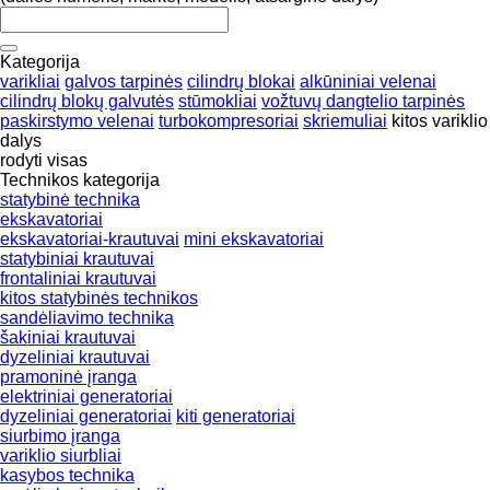
Kategorija
varikliai
galvos tarpinės
cilindrų blokai
alkūniniai velenai
cilindrų blokų galvutės
stūmokliai
vožtuvų dangtelio tarpinės
paskirstymo velenai
turbokompresoriai
skriemuliai
kitos variklio
dalys
rodyti visas
Technikos kategorija
statybinė technika
ekskavatoriai
ekskavatoriai-krautuvai
mini ekskavatoriai
statybiniai krautuvai
frontaliniai krautuvai
kitos statybinės technikos
sandėliavimo technika
šakiniai krautuvai
dyzeliniai krautuvai
pramoninė įranga
elektriniai generatoriai
dyzeliniai generatoriai
kiti generatoriai
siurbimo įranga
variklio siurbliai
kasybos technika