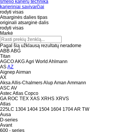
smėlio karjerų technika
karjeriniai savivarčiai
rodyti visas
Atsarginės dalies tipas
originali atsarginė dalis
rodyti visas
Markė
Pagal šią užklausą rezultatų neradome
ABB
ABG
Titan
AGCO
AKG
Agri World
Ahlmann
AS
AZ
Aignep
Airman
AX
Aksa
Allis-Chalmers
Alup
Aman
Ammann
ASC
AV
Astec
Atlas Copco
GA
ROC
TEX
XAS
XRHS
XRVS
Atlas
225LC
1304
1404
1504
1604
1704
AR
TW
Ausa
D-series
Avant
600 - series