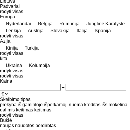
Lietuva
Padvariai
rodyti visas
Europa
Nyderlandai
Belgija
Rumunija
Jungtinė Karalystė
Lenkija
Austrija
Slovakija
Italija
Ispanija
rodyti visas
Azija
Kinija
Turkija
rodyti visas
kita
Ukraina
Kolumbija
rodyti visas
rodyti visas
Kaina
–
Skelbimo tipas
prekyba
iš gamintojo
išperkamoji nuoma
kreditas
išsimokėtinai
dalimis
keitimas
keitimas
rodyti visas
Būklė
naujas
naudotos
perdirbtas