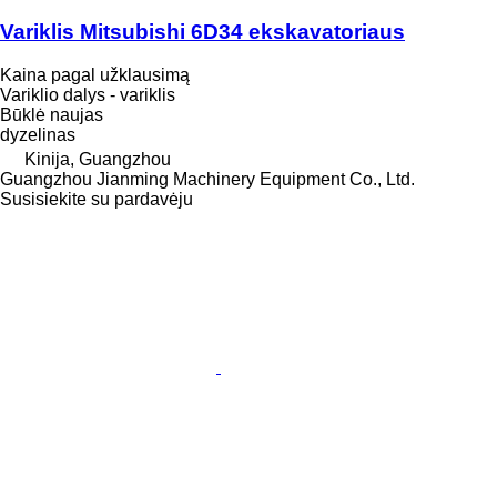
Variklis Mitsubishi 6D34 ekskavatoriaus
Kaina pagal užklausimą
Variklio dalys - variklis
Būklė
naujas
dyzelinas
Kinija, Guangzhou
Guangzhou Jianming Machinery Equipment Co., Ltd.
Susisiekite su pardavėju