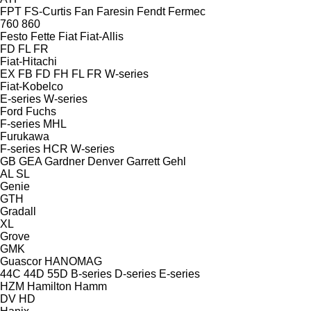
FPT
FS-Curtis
Fan
Faresin
Fendt
Fermec
760
860
Festo
Fette
Fiat
Fiat-Allis
FD
FL
FR
Fiat-Hitachi
EX
FB
FD
FH
FL
FR
W-series
Fiat-Kobelco
E-series
W-series
Ford
Fuchs
F-series
MHL
Furukawa
F-series
HCR
W-series
GB
GEA
Gardner Denver
Garrett
Gehl
AL
SL
Genie
GTH
Gradall
XL
Grove
GMK
Guascor
HANOMAG
44C
44D
55D
B-series
D-series
E-series
HZM
Hamilton
Hamm
DV
HD