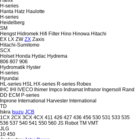
Hanix
H-series
Hanta
Hatz
Haulotte
H-series
Heidelberg
SM
Hengst
Hidromek
Hifi Filter
Hino
Hinowa
Hitachi
EX
LX
ZW
ZX
Zaxis
Hitachi-Sumitomo
SCX
Holset
Honda
Hydac
Hydrema
806
807
906
Hydromatik
Hyster
H-series
Hyundai
HL-series
HSL
HX-series
R-series
Robex
IHC
IHI
IVECO
Ihimer
Impco
Indramat
Infranor
Ingersoll Rand
DD
ECM
P-series
Inprone
International Harvester
International
TD
Iskra
Isuzu
JCB
1CX
2CX
3CX
4CX
411
426
427
436
456
530
531
533
535
536
537
540
541
550
560
JS
Robot
TM
VMT
JLG
10
450