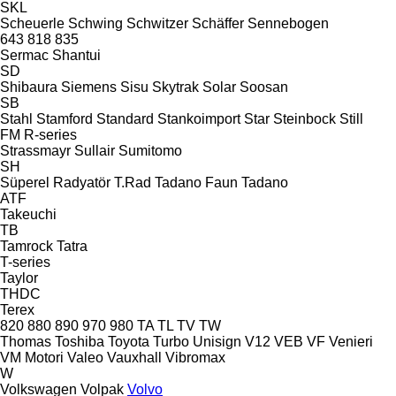
SKL
Scheuerle
Schwing
Schwitzer
Schäffer
Sennebogen
643
818
835
Sermac
Shantui
SD
Shibaura
Siemens
Sisu
Skytrak
Solar
Soosan
SB
Stahl
Stamford
Standard
Stankoimport
Star
Steinbock
Still
FM
R-series
Strassmayr
Sullair
Sumitomo
SH
Süperel Radyatör
T.Rad
Tadano Faun
Tadano
ATF
Takeuchi
TB
Tamrock
Tatra
T-series
Taylor
THDC
Terex
820
880
890
970
980
TA
TL
TV
TW
Thomas
Toshiba
Toyota
Turbo
Unisign
V12
VEB
VF Venieri
VM Motori
Valeo
Vauxhall
Vibromax
W
Volkswagen
Volpak
Volvo