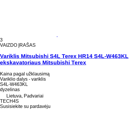
3
VAIZDO ĮRAŠAS
Variklis Mitsubishi S4L Terex HR14 S4L-W463KL
ekskavatoriaus Mitsubishi Terex
Kaina pagal užklausimą
Variklio dalys - variklis
S4L-W463KL
dyzelinas
Lietuva, Padvariai
TECH4S
Susisiekite su pardavėju