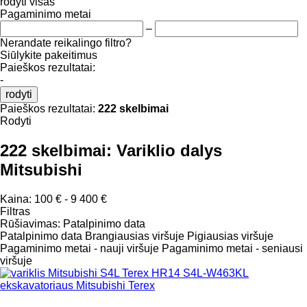
rodyti visas
Pagaminimo metai
–
Nerandate reikalingo filtro?
Siūlykite pakeitimus
Paieškos rezultatai:
-
rodyti
Paieškos rezultatai:
222 skelbimai
Rodyti
222 skelbimai:
Variklio dalys
Mitsubishi
Kaina:
100 € - 9 400 €
Filtras
Rūšiavimas
:
Patalpinimo data
Patalpinimo data
Brangiausias viršuje
Pigiausias viršuje
Pagaminimo metai - nauji viršuje
Pagaminimo metai - seniausi
viršuje