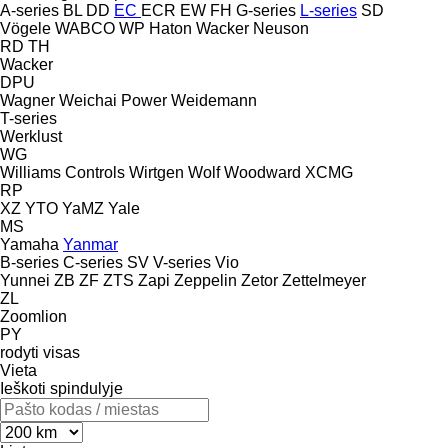
A-series
BL
DD
EC
ECR
EW
FH
G-series
L-series
SD
Vögele
WABCO
WP Haton
Wacker Neuson
RD
TH
Wacker
DPU
Wagner
Weichai Power
Weidemann
T-series
Werklust
WG
Williams Controls
Wirtgen
Wolf
Woodward
XCMG
RP
XZ
YTO
YaMZ
Yale
MS
Yamaha
Yanmar
B-series
C-series
SV
V-series
Vio
Yunnei
ZB
ZF
ZTS
Zapi
Zeppelin
Zetor
Zettelmeyer
ZL
Zoomlion
PY
rodyti visas
Vieta
Ieškoti spindulyje