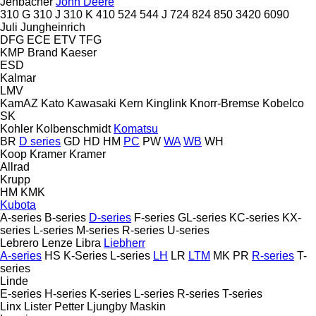
Jenbacher
John Deere
310 G
310 J
310 K
410
524
544 J
724
824
850
3420
6090
Juli
Jungheinrich
DFG
ECE
ETV
TFG
KMP Brand
Kaeser
ESD
Kalmar
LMV
KamAZ
Kato
Kawasaki
Kern
Kinglink
Knorr-Bremse
Kobelco
SK
Kohler
Kolbenschmidt
Komatsu
BR
D series
GD
HD
HM
PC
PW
WA
WB
WH
Koop
Kramer
Kramer
Allrad
Krupp
HM
KMK
Kubota
A-series
B-series
D-series
F-series
GL-series
KC-series
KX-
series
L-series
M-series
R-series
U-series
Lebrero
Lenze
Libra
Liebherr
A-series
HS
K-Series
L-series
LH
LR
LTM
MK
PR
R-series
T-
series
Linde
E-series
H-series
K-series
L-series
R-series
T-series
Linx
Lister Petter
Ljungby Maskin