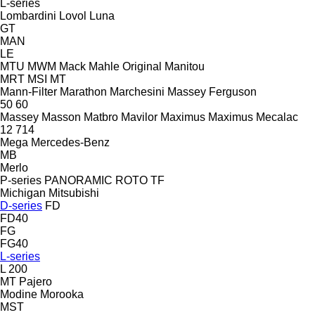
L-series
Lombardini
Lovol
Luna
GT
MAN
LE
MTU
MWM
Mack
Mahle Original
Manitou
MRT
MSI
MT
Mann-Filter
Marathon
Marchesini
Massey Ferguson
50
60
Massey
Masson
Matbro
Mavilor
Maximus
Maximus
Mecalac
12
714
Mega
Mercedes-Benz
MB
Merlo
P-series
PANORAMIC
ROTO
TF
Michigan
Mitsubishi
D-series
FD
FD40
FG
FG40
L-series
L 200
MT
Pajero
Modine
Morooka
MST