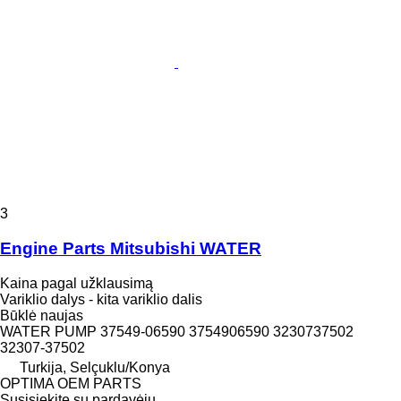
3
Engine Parts Mitsubishi WATER
Kaina pagal užklausimą
Variklio dalys - kita variklio dalis
Būklė
naujas
WATER PUMP 37549-06590 3754906590 3230737502
32307-37502
Turkija, Selçuklu/Konya
OPTIMA OEM PARTS
Susisiekite su pardavėju