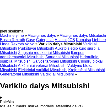
Įdėti skelbimą
Machineryline
»
Atsarginės dalys
»
Atsarginės dalys Mitsubishi
Bosch Rexroth
Case
Caterpillar
Hitachi
JCB
Komatsu
Liebherr
Linde
Rexroth
Volvo
»
Variklio dalys Mitsubishi
Varikliai
Mitsubishi
Purkštuvai Mitsubishi
Aukšto slėgio kuro siurbliai
Mitsubishi
Žingsnio reduktoriai Mitsubishi
Įtampos
transformatoriai Mitsubishi
Starteriai Mitsubishi
Hidrauliniai
siurbliai Mitsubishi
Galvos tarpinės Mitsubishi
Cilindrų blokai
Mitsubishi
Alkūniniai velenai Mitsubishi
Valdymo blokai
Mitsubishi
Elektriniai varikliai Mitsubishi
Kreipračiai Mitsubishi
Generatoriai Mitsubishi
Valdikliai Mitsubishi
»
Variklio dalys Mitsubishi
Paieška
(dalies numeris, markė, modelis, atsarginė dalys)