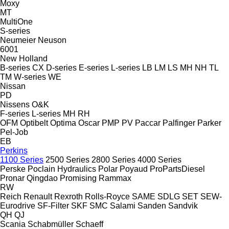
Moxy
MT
MultiOne
S-series
Neumeier
Neuson
6001
New Holland
B-series
CX
D-series
E-series
L-series
LB
LM
LS
MH
NH
TL
TM
W-series
WE
Nissan
PD
Nissens
O&K
F-series
L-series
MH
RH
OFM
Optibelt
Optima
Oscar
PMP
PV
Paccar
Palfinger
Parker
Pel-Job
EB
Perkins
1100 Series
2500 Series
2800 Series
4000 Series
Perske
Poclain Hydraulics
Polar
Poyaud
ProPartsDiesel
Pronar
Qingdao Promising
Rammax
RW
Reich
Renault
Rexroth
Rolls-Royce
SAME
SDLG
SET
SEW-
Eurodrive
SF-Filter
SKF
SMC
Salami
Sanden
Sandvik
QH
QJ
Scania
Schabmüller
Schaeff