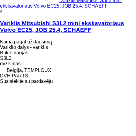
variklis Mitsubishi S3L2 mini
ekskavatoriaus Volvo EC25, JOB 25.4, SCHAEFF
4
Variklis Mitsubishi S3L2 mini ekskavatoriaus
Volvo EC25, JOB 25.4, SCHAEFF
Kaina pagal užklausimą
Variklio dalys - variklis
Būklė
naujas
S3L2
dyzelinas
Belgija, TEMPLOUX
DVH PARTS
Susisiekite su pardavėju