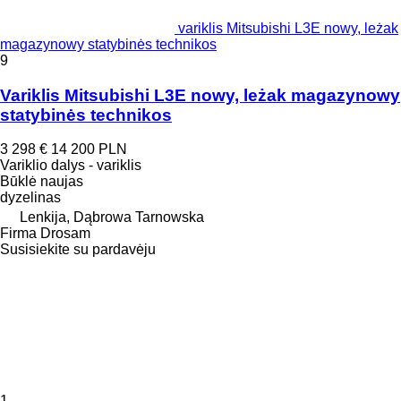
variklis Mitsubishi L3E nowy, leżak
magazynowy statybinės technikos
9
Variklis Mitsubishi L3E nowy, leżak magazynowy
statybinės technikos
3 298 €
14 200 PLN
Variklio dalys - variklis
Būklė
naujas
dyzelinas
Lenkija, Dąbrowa Tarnowska
Firma Drosam
Susisiekite su pardavėju
1