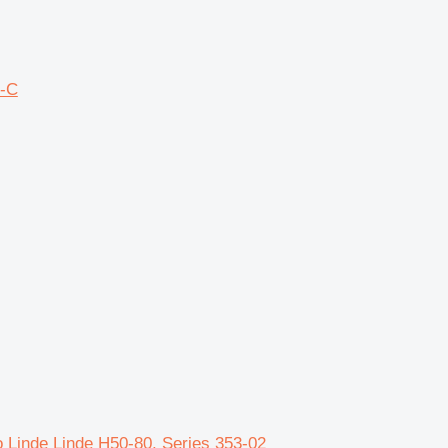
5-C
vo Linde Linde H50-80, Series 353-02