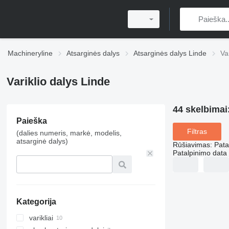
Machineryline
Atsarginės dalys
Atsarginės dalys Linde
Va
Variklio dalys Linde
44 skelbimai
Paieška
Filtras
(dalies numeris, markė, modelis,
atsarginė dalys)
Rūšiavimas
:
Pata
Patalpinimo data
Kategorija
varikliai