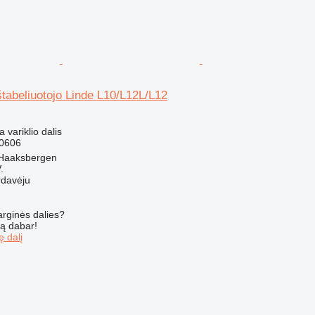
tabeliuotojo Linde L10/L12L/L12
a variklio dalis
0606
 Haaksbergen
.
rdavėju
arginės dalies?
są dabar!
ę dalį