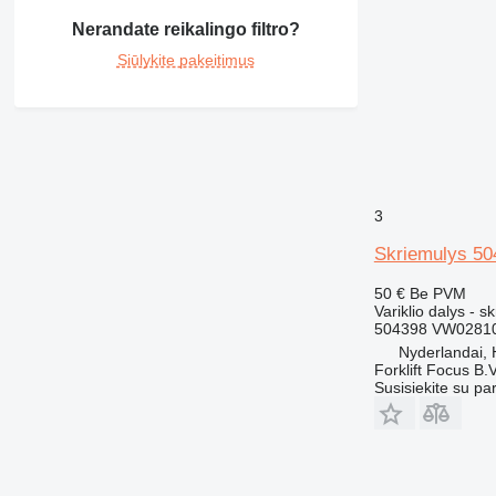
420
Nerandate reikalingo filtro?
422
Siūlykite pakeitimus
424
426
428
430
432
434
3
438
Skriemulys 50
444
571G
50 €
Be PVM
Variklio dalys - s
572G
504398 VW0281
631
Nyderlandai,
730
Forklift Focus B.V
Susisiekite su pa
735
740
769
771