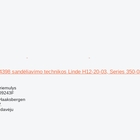
4398 sandėliavimo technikos Linde H12-20-03, Series 350-0
kriemulys
09243F
 Haaksbergen
.
rdavėju