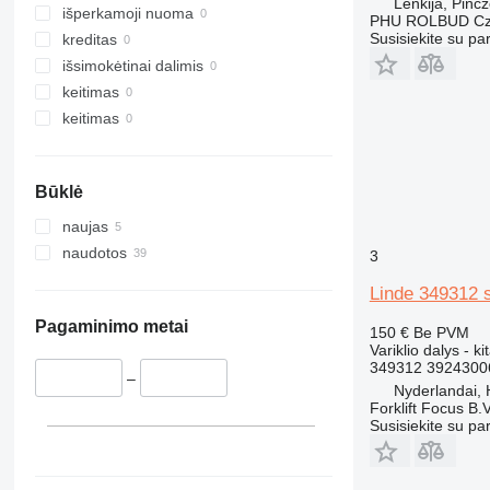
Lenkija, Pińc
320
išperkamoji nuoma
PHU ROLBUD Czę
321
Susisiekite su pa
kreditas
322
išsimokėtinai dalimis
323
keitimas
324
keitimas
325
326
Būklė
329
330
naujas
336
naudotos
3
340
Linde 349312 
345
349
Pagaminimo metai
150 €
Be PVM
Variklio dalys - kit
350
349312 3924300
365
–
Nyderlandai,
374
Forklift Focus B.V
Susisiekite su pa
375
390
416