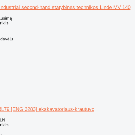
 industrial second-hand statybinės technikos Linde MV 140
ausimą
riklis
rdavėju
 3L79 [ENG 3283] ekskavatoriaus-krautuvo
PLN
riklis