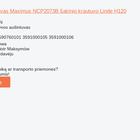
uvas Maximus NCP2073B šakinio krautuvo Linde H120
LN
lyvos aušintuvas
90760101 3591000105 3591000106
gowa
iotr Maksymów
rdavėju
iką ar transporto priemones?
umis!
ą