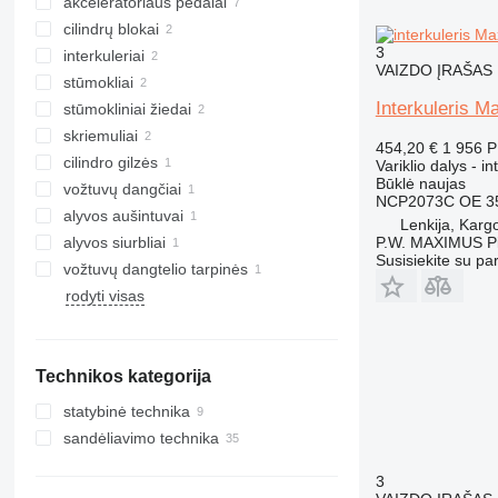
akceleratoriaus pedalai
cilindrų blokai
3
interkuleriai
VAIZDO ĮRAŠAS
stūmokliai
Interkuleris 
stūmokliniai žiedai
skriemuliai
454,20 €
1 956 
cilindro gilzės
Variklio dalys - in
Būklė
naujas
vožtuvų dangčiai
NCP2073C OE 3
alyvos aušintuvai
Lenkija, Kar
P.W. MAXIMUS P
alyvos siurbliai
Susisiekite su pa
vožtuvų dangtelio tarpinės
rodyti visas
Technikos kategorija
statybinė technika
sandėliavimo technika
ekskavatoriai
šakiniai krautuvai
ekskavatoriai-krautuvai
3
dyzeliniai krautuvai