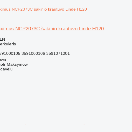
Maximus NCP2073C šakinio krautuvo Linde H120
PLN
terkuleris
591000105 3591000106 3591071001
gowa
iotr Maksymów
rdavėju