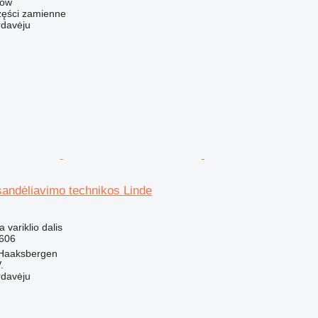
zów
ści zamienne
rdavėju
sandėliavimo technikos Linde
a variklio dalis
606
 Haaksbergen
.
rdavėju