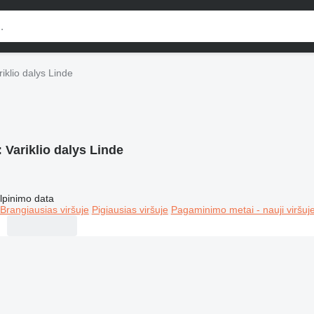
riklio dalys Linde
:
Variklio dalys Linde
lpinimo data
Brangiausias viršuje
Pigiausias viršuje
Pagaminimo metai - nauji viršuj