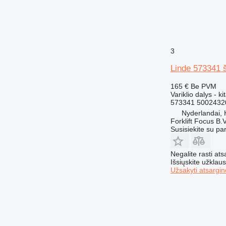
772
773
775
777
816
3
824
Linde 573341 š
826
906
165 €
Be PVM
Variklio dalys - kit
907
573341 5002432
910
Nyderlandai,
Forklift Focus B.V
920
Susisiekite su pa
924
926
Negalite rasti ats
928
Išsiųskite užklau
Užsakyti atsargin
930
936
938
950
953