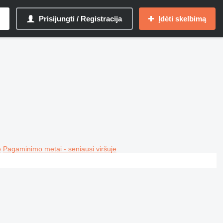
Prisijungti / Registracija
Įdėti skelbimą
e
Pagaminimo metai - seniausi viršuje