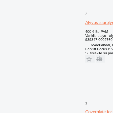
955
962
2
963
966
Alyvos siurbly
972
400 €
Be PVM
973
Variklio dalys - a
980
939347 0009760
Nyderlandai,
988
Forklift Focus B.V
990
Susisiekite su pa
992
AP
C-series
CS
DE
DP
D series
EP
1
F-series
Coverplate for
G-series