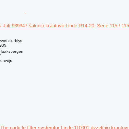
s Juli 939347 šakinio krautuvo Linde R14-20, Serie 115 / 11
lyvos siurblys
909
 Haaksbergen
.
rdavėju
 The particle filter systemfor Linde 110001 dyzelinio krautu