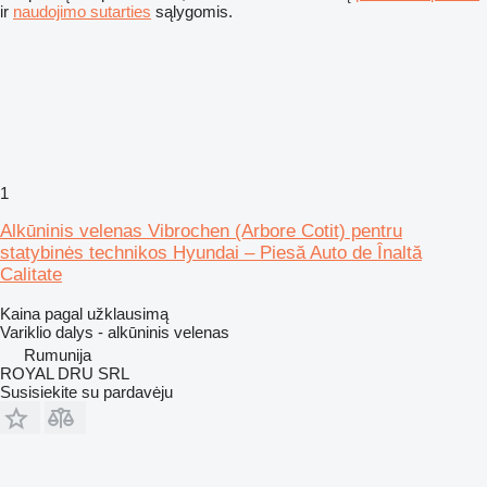
ir
naudojimo sutarties
sąlygomis.
1
Alkūninis velenas Vibrochen (Arbore Cotit) pentru
statybinės technikos Hyundai – Piesă Auto de Înaltă
Calitate
Kaina pagal užklausimą
Variklio dalys - alkūninis velenas
Rumunija
ROYAL DRU SRL
Susisiekite su pardavėju