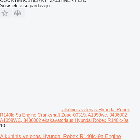
COURTMACSHERRY MACHINERY LTD
Susisiekite su pardavėju
alkūninis velenas Hyundai Robex
R140lc-9a Engine Crankshaft Zuac-00319, A1998wc, 3436002
A1998WC, 3436002 ekskavatoriaus Hyundai Robex R140lc-9a
10
Alkūninis velenas Hyundai Robex R140lc-9a Engine