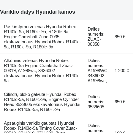
Variklio dalys Hyundai kainos
Paskirstymo velenas Hyundai Robex
Dalies
R140lc-9a, R160lc-9a, R180lc-9a,
numeris:
Engine Camshaft Zuac-0035
850 €
ZUAC-
ekskavatoriaus Hyundai Robex R140lc-
00358
9a, R160lc-9a, R180lc-9a
Alkūninis velenas Hyundai Robex
Dalies
R140lc-9a Engine Crankshaft Zuac-
numeris:
00319, A1998wc, 3436002
A1998WC,
1 200 €
ekskavatoriaus Hyundai Robex R140lc-
3436002
9a
A1998wc,
Cilindrų bloko galvutė Hyundai Robex
Dalies
R140lc-9a, R160lc-9a, Engine Cylinder
numeris:
650 €
Head 3539605 ekskavatoriaus Hyundai
3539605
Robex R140lc-9a, R160lc-9a
Apsauginis variklio gaubtas Hyundai
Dalies
Robex R140lc-9a Timing Cover Zuac-
numeris: