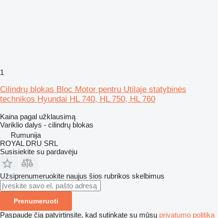
1
Cilindrų blokas Bloc Motor pentru Utilaje statybinės
technikos Hyundai HL 740, HL 750, HL 760
Kaina pagal užklausimą
Variklio dalys - cilindrų blokas
Rumunija
ROYAL DRU SRL
Susisiekite su pardavėju
Užsiprenumeruokite naujus šios rubrikos skelbimus
Prenumeruoti
Paspaudę čia patvirtinsite, kad sutinkate su mūsų
privatumo politika