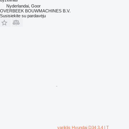
Nyderlandai, Goor
OVERBEEK BOUWMACHINES B.V.
Susisiekite su pardavėju
variklis Hyundai D34 3,4 l T