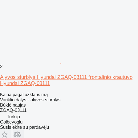
2
Alyvos siurblys Hyundai ZGAQ-03111 frontalinio krautuvo
Hyundai ZGAQ-03111
Kaina pagal užklausimą
Variklio dalys - alyvos siurblys
Būklė
naujas
ZGAQ-03111
Turkija
Colbeyoglu
Susisiekite su pardavėju