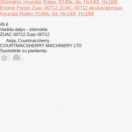
Stūmoklis Hyundai Robex R140lc-9a, Hx140l, Hx160l
Engine Piston Zuac-00712 ZUAC-00712 ekskavatoriaus
Hyundai Robex R140lc-9a, Hx140l, Hx160l
45 €
Variklio dalys - stūmoklis
ZUAC-00712 Zuac-00712
Airija, Courtmacsherry
COURTMACSHERRY MACHINERY LTD
Susisiekite su pardavėju