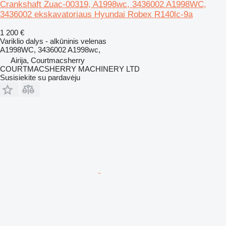
Crankshaft Zuac-00319, A1998wc, 3436002 A1998WC,
3436002 ekskavatoriaus Hyundai Robex R140lc-9a
1 200 €
Variklio dalys - alkūninis velenas
A1998WC, 3436002 A1998wc,
Airija, Courtmacsherry
COURTMACSHERRY MACHINERY LTD
Susisiekite su pardavėju