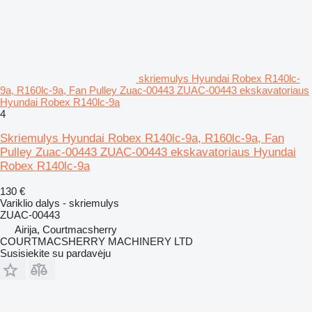
skriemulys Hyundai Robex R140lc-
9a, R160lc-9a, Fan Pulley Zuac-00443 ZUAC-00443 ekskavatoriaus
Hyundai Robex R140lc-9a
4
Skriemulys Hyundai Robex R140lc-9a, R160lc-9a, Fan
Pulley Zuac-00443 ZUAC-00443 ekskavatoriaus Hyundai
Robex R140lc-9a
130 €
Variklio dalys - skriemulys
ZUAC-00443
Airija, Courtmacsherry
COURTMACSHERRY MACHINERY LTD
Susisiekite su pardavėju