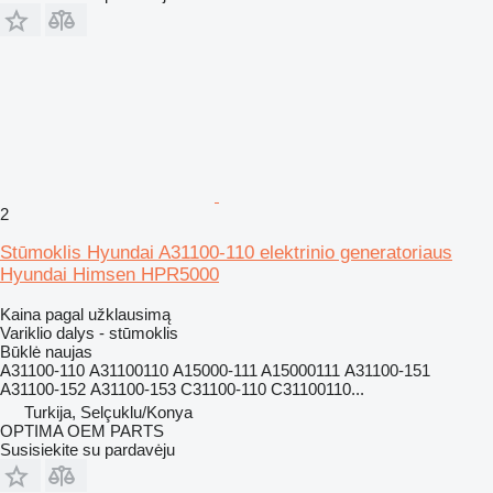
2
Stūmoklis Hyundai A31100-110 elektrinio generatoriaus
Hyundai Himsen HPR5000
Kaina pagal užklausimą
Variklio dalys - stūmoklis
Būklė
naujas
А31100-110 А31100110 A15000-111 A15000111 А31100-151
А31100-152 А31100-153 C31100-110 C31100110...
Turkija, Selçuklu/Konya
OPTIMA OEM PARTS
Susisiekite su pardavėju