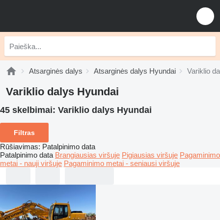
Atsarginės dalys
Atsarginės dalys Hyundai
Variklio d
Variklio dalys Hyundai
45 skelbimai:
Variklio dalys Hyundai
Filtras
Rūšiavimas
:
Patalpinimo data
Patalpinimo data
Brangiausias viršuje
Pigiausias viršuje
Pagaminimo
metai - nauji viršuje
Pagaminimo metai - seniausi viršuje