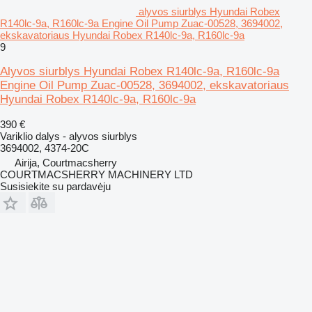
alyvos siurblys Hyundai Robex
R140lc-9a, R160lc-9a Engine Oil Pump Zuac-00528, 3694002,
ekskavatoriaus Hyundai Robex R140lc-9a, R160lc-9a
9
Alyvos siurblys Hyundai Robex R140lc-9a, R160lc-9a
Engine Oil Pump Zuac-00528, 3694002, ekskavatoriaus
Hyundai Robex R140lc-9a, R160lc-9a
390 €
Variklio dalys - alyvos siurblys
3694002, 4374-20C
Airija, Courtmacsherry
COURTMACSHERRY MACHINERY LTD
Susisiekite su pardavėju