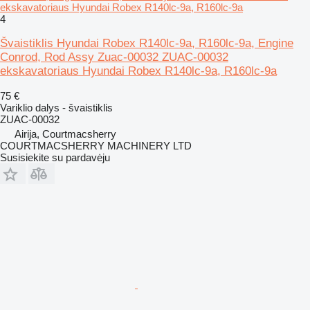
ekskavatoriaus Hyundai Robex R140lc-9a, R160lc-9a
4
Švaistiklis Hyundai Robex R140lc-9a, R160lc-9a, Engine
Conrod, Rod Assy Zuac-00032 ZUAC-00032
ekskavatoriaus Hyundai Robex R140lc-9a, R160lc-9a
75 €
Variklio dalys - švaistiklis
ZUAC-00032
Airija, Courtmacsherry
COURTMACSHERRY MACHINERY LTD
Susisiekite su pardavėju