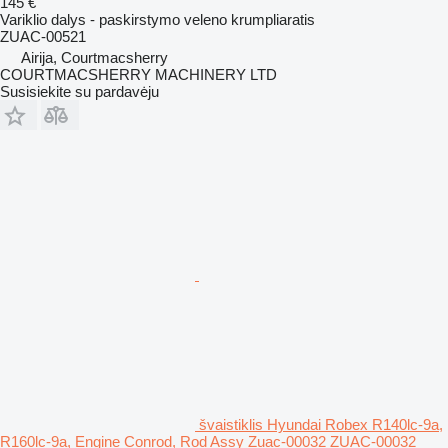
145 €
Variklio dalys - paskirstymo veleno krumpliaratis
ZUAC-00521
Airija, Courtmacsherry
COURTMACSHERRY MACHINERY LTD
Susisiekite su pardavėju
švaistiklis Hyundai Robex R140lc-9a,
R160lc-9a, Engine Conrod, Rod Assy Zuac-00032 ZUAC-00032