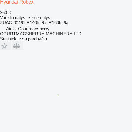
Hyundai Robex
260 €
Variklio dalys - skriemulys
ZUAC-00491 R140lc-9a, R160lc-9a
Airija, Courtmacsherry
COURTMACSHERRY MACHINERY LTD
Susisiekite su pardavėju