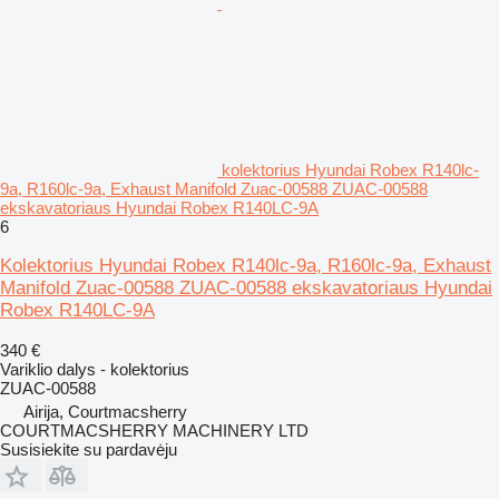
kolektorius Hyundai Robex R140lc-
9a, R160lc-9a, Exhaust Manifold Zuac-00588 ZUAC-00588
ekskavatoriaus Hyundai Robex R140LC-9A
6
Kolektorius Hyundai Robex R140lc-9a, R160lc-9a, Exhaust
Manifold Zuac-00588 ZUAC-00588 ekskavatoriaus Hyundai
Robex R140LC-9A
340 €
Variklio dalys - kolektorius
ZUAC-00588
Airija, Courtmacsherry
COURTMACSHERRY MACHINERY LTD
Susisiekite su pardavėju