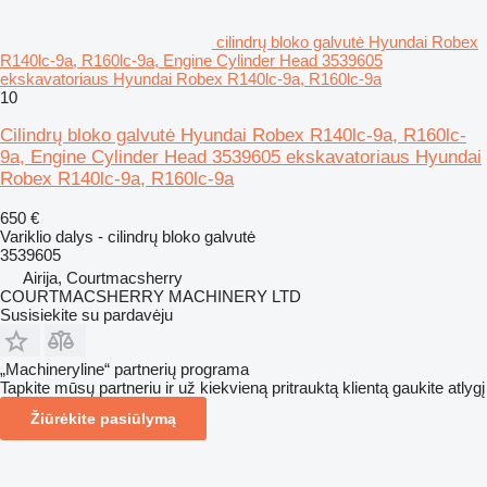
cilindrų bloko galvutė Hyundai Robex
R140lc-9a, R160lc-9a, Engine Cylinder Head 3539605
ekskavatoriaus Hyundai Robex R140lc-9a, R160lc-9a
10
Cilindrų bloko galvutė Hyundai Robex R140lc-9a, R160lc-
9a, Engine Cylinder Head 3539605 ekskavatoriaus Hyundai
Robex R140lc-9a, R160lc-9a
650 €
Variklio dalys - cilindrų bloko galvutė
3539605
Airija, Courtmacsherry
COURTMACSHERRY MACHINERY LTD
Susisiekite su pardavėju
„Machineryline“ partnerių programa
Tapkite mūsų partneriu ir už kiekvieną pritrauktą klientą gaukite atlygį
Žiūrėkite pasiūlymą