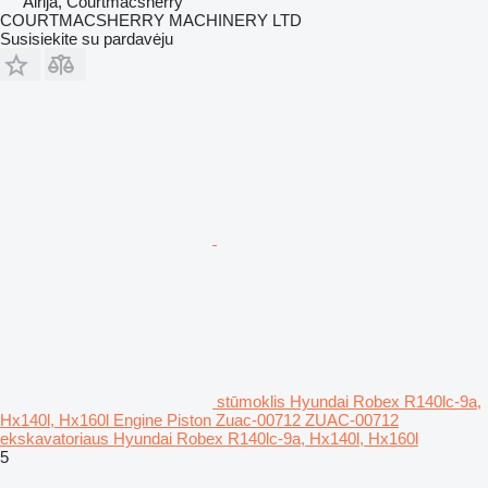
Airija, Courtmacsherry
COURTMACSHERRY MACHINERY LTD
Susisiekite su pardavėju
stūmoklis Hyundai Robex R140lc-9a,
Hx140l, Hx160l Engine Piston Zuac-00712 ZUAC-00712
ekskavatoriaus Hyundai Robex R140lc-9a, Hx140l, Hx160l
5