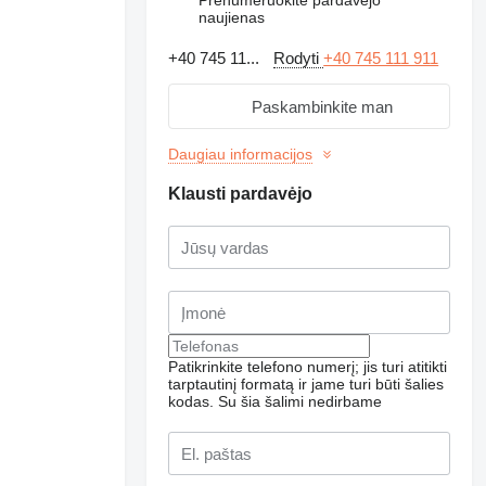
naujienas
+40 745 11...
Rodyti
+40 745 111 911
Paskambinkite man
Daugiau informacijos
Klausti pardavėjo
Patikrinkite telefono numerį; jis turi atitikti
Prašyti papildomų
nuotraukų
tarptautinį formatą ir jame turi būti šalies
kodas.
Su šia šalimi nedirbame