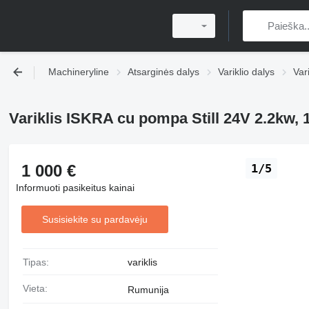
Machineryline
Atsarginės dalys
Variklio dalys
Vari
Variklis ISKRA cu pompa Still 24V 2.2kw, 
1 000 €
1/5
Informuoti pasikeitus kainai
Susisiekite su pardavėju
Tipas:
variklis
Vieta:
Rumunija