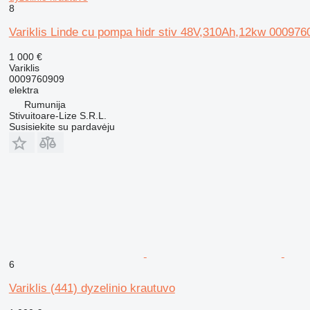
8
Variklis Linde cu pompa hidr stiv 48V,310Ah,12kw 000976
1 000 €
Variklis
0009760909
elektra
Rumunija
Stivuitoare-Lize S.R.L.
Susisiekite su pardavėju
6
Variklis (441) dyzelinio krautuvo