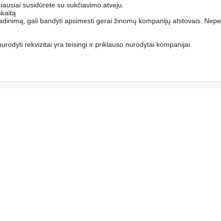
ičiausiai susidūrėte su sukčiavimo atveju.
kaitą
adinimą, gali bandyti apsimesti gerai žinomų kompanijų atstovais. Nepe
urodyti rekvizitai yra teisingi ir priklauso nurodytai kompanijai.