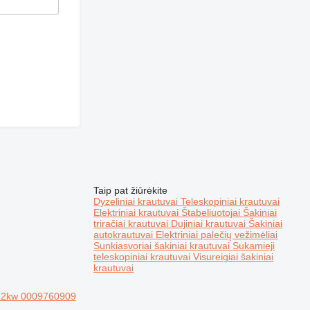
Taip pat žiūrėkite
Dyzeliniai krautuvai
Teleskopiniai krautuvai
Elektriniai krautuvai
Štabeliuotojai
Šakiniai
triračiai krautuvai
Dujiniai krautuvai
Šakiniai
autokrautuvai
Elektriniai palečių vežimėliai
Sunkiasvoriai šakiniai krautuvai
Sukamieji
teleskopiniai krautuvai
Visureigiai šakiniai
krautuvai
h,12kw 0009760909