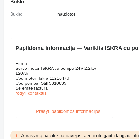
Būklė
Būklė:
naudotos
Papildoma informacija — Variklis ISKRA cu pom
Firma
Servo motor ISKRA cu pompa 24V 2.2kw
120Ah
Cod motor: Iskra 11216479
Cod pompa: Still 9810835
Se emite factura
rodyti kontaktus
Prašyti papildomos informacijos
Aprašymą pateikė pardavėjas. Jei norite gauti daugiau inform