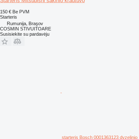
Starteris Mitsubishi šakinio krautuvo
150 €
Be PVM
Starteris
Rumunija, Braşov
COSMIN STIVUITOARE
Susisiekite su pardavėju
starteris Bosch 0001363123 dyzelinio