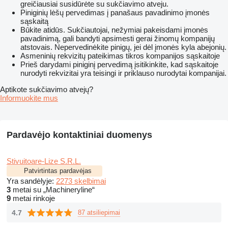
greičiausiai susidūrėte su sukčiavimo atveju.
Piniginių lėšų pervedimas į panašaus pavadinimo įmonės
sąskaitą
Būkite atidūs. Sukčiautojai, nežymiai pakeisdami įmonės
pavadinimą, gali bandyti apsimesti gerai žinomų kompanijų
atstovais. Nepervedinėkite pinigų, jei dėl įmonės kyla abejonių.
Asmeninių rekvizitų pateikimas tikros kompanijos sąskaitoje
Prieš darydami piniginį pervedimą įsitikinkite, kad sąskaitoje
nurodyti rekvizitai yra teisingi ir priklauso nurodytai kompanijai.
Aptikote sukčiavimo atvejų?
Informuokite mus
Pardavėjo kontaktiniai duomenys
Stivuitoare-Lize S.R.L.
Patvirtintas pardavėjas
Yra sandėlyje:
2273 skelbimai
3
metai su „Machineryline“
9
metai rinkoje
4.7
87 atsiliepimai