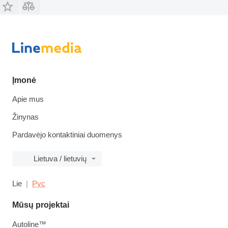
Įmonė
Apie mus
Žinynas
Pardavėjo kontaktiniai duomenys
Lietuva / lietuvių
Lie
Рус
Mūsų projektai
Autoline™