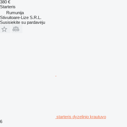
380 €
Starteris
Rumunija
Stivuitoare-Lize S.R.L.
Susisiekite su pardavėju
starteris dyzelinio krautuvo
6