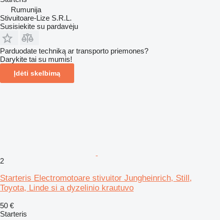
Rumunija
Stivuitoare-Lize S.R.L.
Susisiekite su pardavėju
Parduodate techniką ar transporto priemones?
Darykite tai su mumis!
Įdėti skelbimą
2
Starteris Electromotoare stivuitor Jungheinrich, Still,
Toyota, Linde si a dyzelinio krautuvo
50 €
Starteris