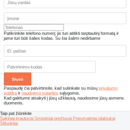
Patikrinkite telefono numerį; jis turi atitikti tarptautinį formatą ir
jame turi būti šalies kodas.
Su šia šalimi nedirbame
Paspaudę čia patvirtinsite, kad sutinkate su mūsų
privatumo
politika
ir
naudojimo sutarties
sąlygomis.
Kad galėtume atsakyti į jūsų užklausą, naudosime jūsų asmens
duomenis.
Taip pat žiūrėkite
Šakiniai krautuvai
Smūginiai gręžtuvai
Pneumatiniai plaktukai
Šlifuokliai