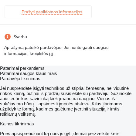
Prašyti papildomos informacijos
Svarbu
Aprašymą pateikė pardavėjas. Jei norite gauti daugiau
informacijos, kreipkitės į jį.
Patarimai perkantiems
Patarimai saugos klausimais
Pardavėjo tikrinimas
Jei nusprendėte įsigyti technikos už stipriai žemesnę, nei vidutinė
rinkos kainą, būtinai iš pradžių susisiekite su pardavėju. Sužinokite
apie technikos savininką kiek įmanoma daugiau. Vienas iš
sukčiavimo būdų – apsimesti įmonės atstovu. Kilus įtarimams
užpildykite formą, kad mes galėtume įvertinti situaciją ir imtis
reikiamų veiksmų.
Kainos tikrinimas
Prieš apsisprendžiant ką nors įsigyti įdėmiai peržvelkite kelis