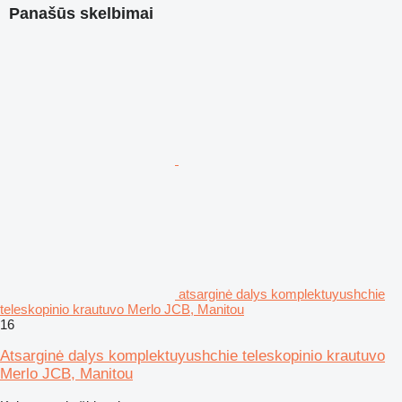
Panašūs skelbimai
atsarginė dalys komplektuyushchie
teleskopinio krautuvo Merlo JCB, Manitou
16
Atsarginė dalys komplektuyushchie teleskopinio krautuvo
Merlo JCB, Manitou