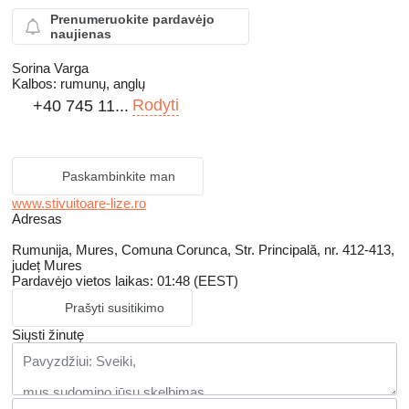
Prenumeruokite pardavėjo
naujienas
Sorina Varga
Kalbos:
rumunų, anglų
Rodyti
+40 745 11...
Paskambinkite man
www.stivuitoare-lize.ro
Adresas
Rumunija, Mures, Comuna Corunca, Str. Principală, nr. 412-413,
județ Mures
Pardavėjo vietos laikas: 01:48 (EEST)
Prašyti susitikimo
Siųsti žinutę