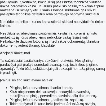
pasiūlymus ir įvertinkite, kokia Jūsų pasirinktos technikos vidutinė
rinkos pardavimo kaina. Jei Jums patikusio pasiūlymo kaina stipriai
mažesnė, susimąstykite. Esminis kainos skirtumas gali reikšti
paslėptus technikos defektus arba pardavėjo bandymą sukčiauti.
Nepirkite technikos, kurios kaina stipriai skiriasi nuo vidutinės rinkos
kainos.
Nesutikite su abejotinais pasiūlymais keistis įranga ar iš anksto
mokėti už ją. Kilus abejonėms nebijokite viską išsiaiškinti.
Reikalaukite daugiau fotografijų ir technikos dokumentų, tikrinkite
dokumentų autentiškumą, klauskite.
Abejotini mokėjimai
Tai dažniausiai pasitaikantys sukčiavimo atvejai. Nesąžiningi
pardavėjai gali prašyti sumokėti avansą, kaip technikos įsigijimo
„garantą“. Tokiu būdų sukčiautojai gali sukaupti nemažą pinigų sumą
ir pradingti.
Įvairūs šio tipo sukčiavimo atvejai:
Piniginių lėšų pervedimas į banko kortelę.
Kilus abejonėms dėl pardavėjo, nedarykite avansinių
mokėjimų be pinigų pervedimą patvirtinančių dokumentų.
Piniginių lėšų pervedimas į „patikėtinio“ sąskaitą.
Tokie prašymai iš karto kelia įtarimų, Jei tai Jūsų atvejis,