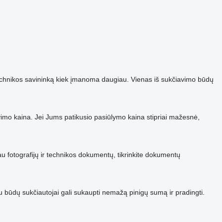
e technikos savininką kiek įmanoma daugiau. Vienas iš sukčiavimo būdų
davimo kaina. Jei Jums patikusio pasiūlymo kaina stipriai mažesnė,
iau fotografijų ir technikos dokumentų, tikrinkite dokumentų
iu būdų sukčiautojai gali sukaupti nemažą pinigų sumą ir pradingti.