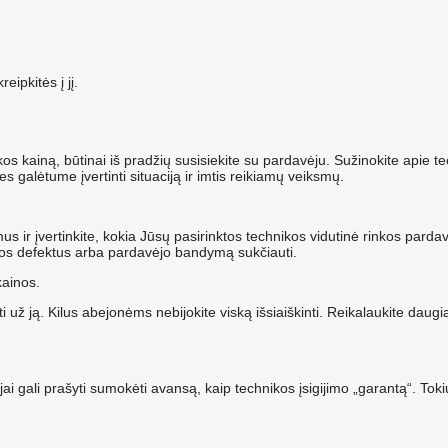
ipkitės į jį.
inkos kainą, būtinai iš pradžių susisiekite su pardavėju. Sužinokite api
 galėtume įvertinti situaciją ir imtis reikiamų veiksmų.
ymus ir įvertinkite, kokia Jūsų pasirinktos technikos vidutinė rinkos par
ikos defektus arba pardavėjo bandymą sukčiauti.
kainos.
i už ją. Kilus abejonėms nebijokite viską išsiaiškinti. Reikalaukite daug
ai gali prašyti sumokėti avansą, kaip technikos įsigijimo „garantą“. Tok