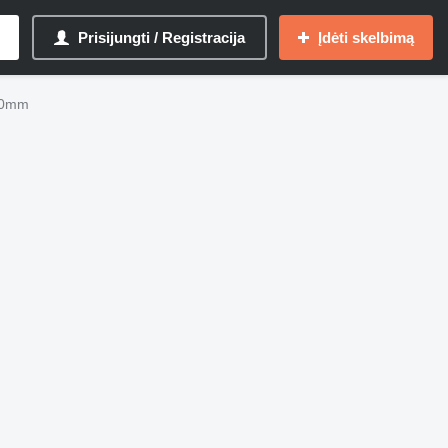
Prisijungti / Registracija
Įdėti skelbimą
020mm