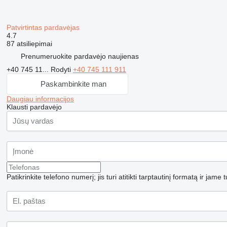
Patvirtintas pardavėjas
4.7
87 atsiliepimai
Prenumeruokite pardavėjo naujienas
+40 745 11...
Rodyti
+40 745 111 911
Paskambinkite man
Daugiau informacijos
Klausti pardavėjo
Patikrinkite telefono numerį; jis turi atitikti tarptautinį formatą ir jame 