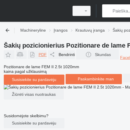
Machineryline
Įrangos
Krautuvų įranga
Šakių poz
Šakių pozicionierius Pozitionare de lame 
PDF
Bendrinti
Skundas
Face
Pozitionare de lame FEM II 2.5t 1020mm
kaina pagal užklausimą
Paskambinkite man
Susisiekite su pardavėju
Žiūrėti visas nuotraukas
Susidomėjote skelbimu?
Susisiekite su pardavėju