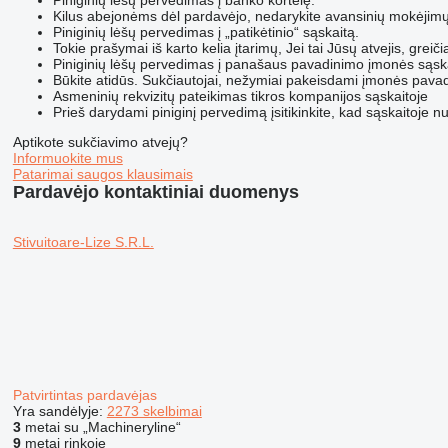
Kilus abejonėms dėl pardavėjo, nedarykite avansinių mokėjimų
Piniginių lėšų pervedimas į „patikėtinio“ sąskaitą.
Tokie prašymai iš karto kelia įtarimų, Jei tai Jūsų atvejis, grei
Piniginių lėšų pervedimas į panašaus pavadinimo įmonės sąsk
Būkite atidūs. Sukčiautojai, nežymiai pakeisdami įmonės pavadi
Asmeninių rekvizitų pateikimas tikros kompanijos sąskaitoje
Prieš darydami piniginį pervedimą įsitikinkite, kad sąskaitoje nur
Aptikote sukčiavimo atvejų?
Informuokite mus
Patarimai saugos klausimais
Pardavėjo kontaktiniai duomenys
Stivuitoare-Lize S.R.L.
Patvirtintas pardavėjas
Yra sandėlyje:
2273 skelbimai
3
metai su „Machineryline“
9
metai rinkoje