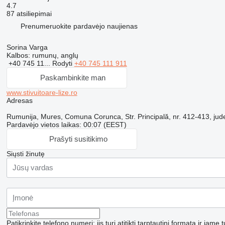
4.7
87 atsiliepimai
Prenumeruokite pardavėjo naujienas
Sorina Varga
Kalbos:
rumunų, anglų
+40 745 11...
Rodyti
+40 745 111 911
Paskambinkite man
www.stivuitoare-lize.ro
Adresas
Rumunija, Mures, Comuna Corunca, Str. Principală, nr. 412-413, jud
Pardavėjo vietos laikas: 00:07 (EEST)
Prašyti susitikimo
Siųsti žinutę
Patikrinkite telefono numerį; jis turi atitikti tarptautinį formatą ir jame 