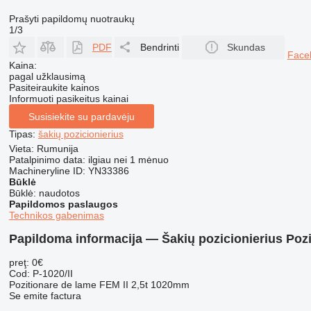
Prašyti papildomų nuotraukų
1/3
PDF
Bendrinti
Skundas
Face
Kaina:
pagal užklausimą
Pasiteiraukite kainos
Informuoti pasikeitus kainai
Susisiekite su pardavėju
Tipas:
šakių pozicionierius
Vieta:
Rumunija
Patalpinimo data:
ilgiau nei 1 mėnuo
Machineryline ID:
YN33386
Būklė
Būklė:
naudotos
Papildomos paslaugos
Technikos gabenimas
Papildoma informacija — Šakių pozicionierius Poz
preţ: 0€
Cod: P-1020/II
Pozitionare de lame FEM II 2,5t 1020mm
Se emite factura