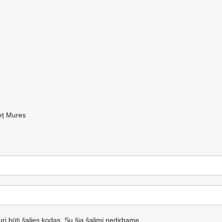
eț Mures
turi būti šalies kodas.
Su šia šalimi nedirbame