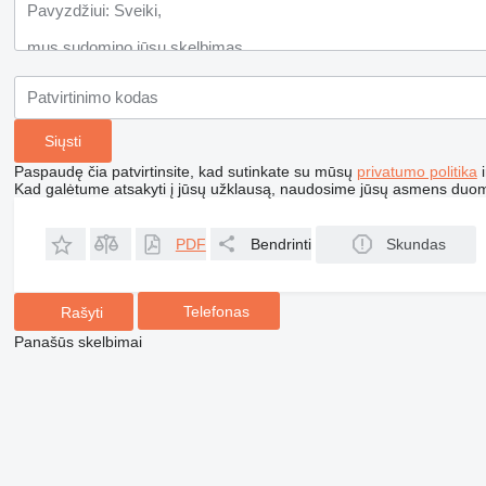
Paspaudę čia patvirtinsite, kad sutinkate su mūsų
privatumo politika
i
Kad galėtume atsakyti į jūsų užklausą, naudosime jūsų asmens duo
PDF
Bendrinti
Skundas
Telefonas
Rašyti
Panašūs skelbimai