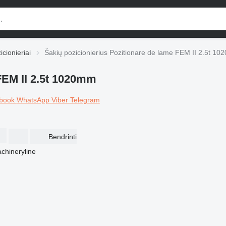
icionieriai
Šakių pozicionierius Pozitionare de lame FEM II 2.5t 1
FEM II 2.5t 1020mm
book
WhatsApp
Viber
Telegram
Bendrinti