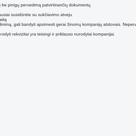
 be pinigų pervedimą patvirtinančių dokumentų.
čiausiai susidūrėte su sukčiavimo atveju.
aitą
nimą, gali bandyti apsimesti gerai žinomų kompanijų atstovais. Neperve
odyti rekvizitai yra teisingi ir priklauso nurodytai kompanijai.