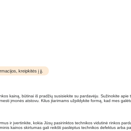
acijos, kreipkitės į jį.
inkos kainą, būtinai iš pradžių susisiekite su pardavėju. Sužinokite apie
sti įmonės atstovu. Kilus įtarimams užpildykite formą, kad mes galėtu
ymus ir įvertinkite, kokia Jūsų pasirinktos technikos vidutinė rinkos par
minis kainos skirtumas gali reikšti paslėptus technikos defektus arba p