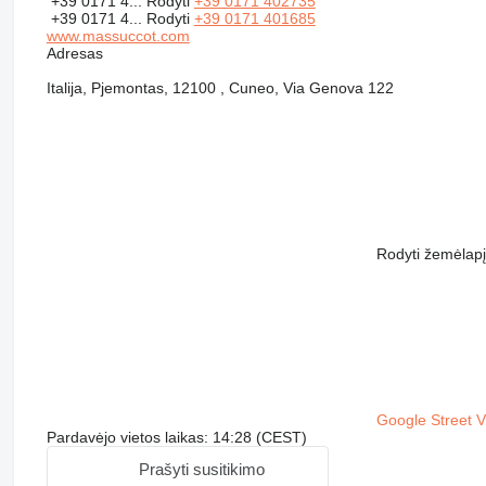
+39 0171 4...
Rodyti
+39 0171 402735
+39 0171 4...
Rodyti
+39 0171 401685
www.massuccot.com
Adresas
Italija, Pjemontas, 12100 , Cuneo, Via Genova 122
Rodyti žemėlapį
Google Street 
Pardavėjo vietos laikas: 14:28 (CEST)
Prašyti susitikimo