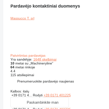
Pardavėjo kontaktiniai duomenys
Massucco T. srl
Patvirtintas pardavėjas
Yra sandėlyje:
1648 skelbimai
10
metai su „Machineryline“
64
metai rinkoje
4.4
115 atsiliepimai
Prenumeruokite pardavėjo naujienas
Kalbos:
italų
+39 0171 4...
Rodyti
+39 0171 401225
Paskambinkite man