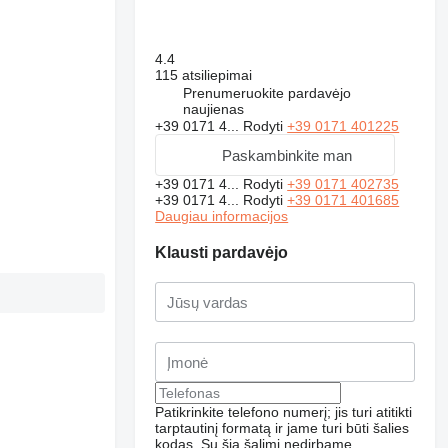
4.4
115 atsiliepimai
Prenumeruokite pardavėjo
naujienas
+39 0171 4...
Rodyti
+39 0171 401225
Paskambinkite man
+39 0171 4...
Rodyti
+39 0171 402735
+39 0171 4...
Rodyti
+39 0171 401685
Daugiau informacijos
Klausti pardavėjo
Patikrinkite telefono numerį; jis turi atitikti
tarptautinį formatą ir jame turi būti šalies
kodas.
Su šia šalimi nedirbame