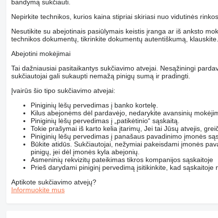
bandymą sukčiauti.
Nepirkite technikos, kurios kaina stipriai skiriasi nuo vidutinės rinko
Nesutikite su abejotinais pasiūlymais keistis įranga ar iš anksto mokė
technikos dokumentų, tikrinkite dokumentų autentiškumą, klauskite
Abejotini mokėjimai
Tai dažniausiai pasitaikantys sukčiavimo atvejai. Nesąžiningi pardav
sukčiautojai gali sukaupti nemažą pinigų sumą ir pradingti.
Įvairūs šio tipo sukčiavimo atvejai:
Piniginių lėšų pervedimas į banko kortelę.
Kilus abejonėms dėl pardavėjo, nedarykite avansinių mokėji
Piniginių lėšų pervedimas į „patikėtinio“ sąskaitą.
Tokie prašymai iš karto kelia įtarimų, Jei tai Jūsų atvejis, gre
Piniginių lėšų pervedimas į panašaus pavadinimo įmonės sąs
Būkite atidūs. Sukčiautojai, nežymiai pakeisdami įmonės pav
pinigų, jei dėl įmonės kyla abejonių.
Asmeninių rekvizitų pateikimas tikros kompanijos sąskaitoje
Prieš darydami piniginį pervedimą įsitikinkite, kad sąskaitoje n
Aptikote sukčiavimo atvejų?
Informuokite mus