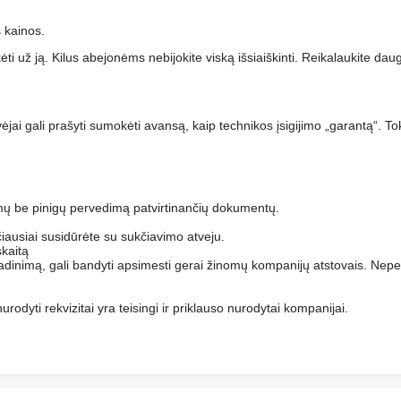
s kainos.
ti už ją. Kilus abejonėms nebijokite viską išsiaiškinti. Reikalaukite daugi
.
ėjai gali prašyti sumokėti avansą, kaip technikos įsigijimo „garantą“. T
mų be pinigų pervedimą patvirtinančių dokumentų.
ičiausiai susidūrėte su sukčiavimo atveju.
kaitą
adinimą, gali bandyti apsimesti gerai žinomų kompanijų atstovais. Nepe
urodyti rekvizitai yra teisingi ir priklauso nurodytai kompanijai.