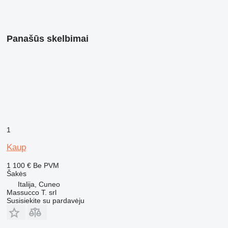
Panašūs skelbimai
1
Kaup
1 100 €
Be PVM
Šakės
Italija, Cuneo
Massucco T. srl
Susisiekite su pardavėju