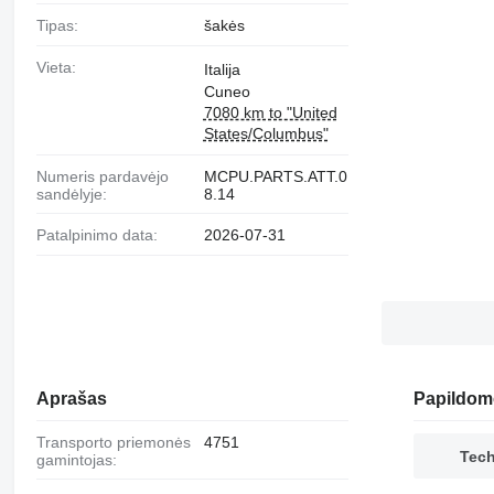
Tipas:
šakės
Vieta:
Italija
Cuneo
7080 km to "United
States/Columbus"
Numeris pardavėjo
MCPU.PARTS.ATT.0
sandėlyje:
8.14
Patalpinimo data:
2026-07-31
Aprašas
Papildom
Transporto priemonės
4751
Tec
gamintojas: