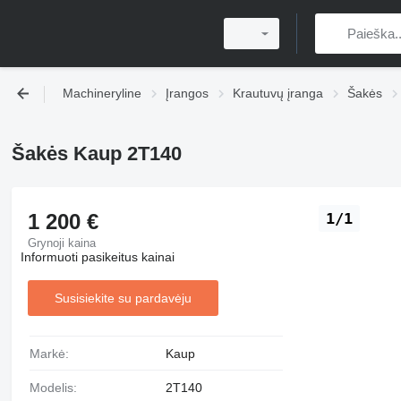
Machineryline
Įrangos
Krautuvų įranga
Šakės
Šakės Kaup 2T140
1 200 €
1/1
Grynoji kaina
Informuoti pasikeitus kainai
Susisiekite su pardavėju
Markė:
Kaup
Modelis:
2T140