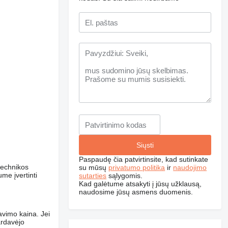
Paspaudę čia patvirtinsite, kad sutinkate
 technikos
su mūsų
privatumo politika
ir
naudojimo
me įvertinti
sutarties
sąlygomis.
Kad galėtume atsakyti į jūsų užklausą,
naudosime jūsų asmens duomenis.
davimo kaina. Jei
ardavėjo