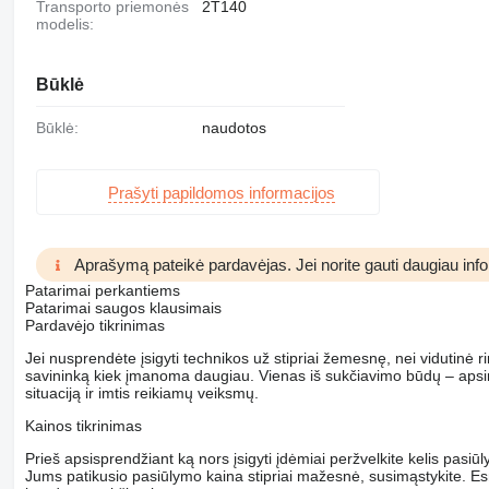
Transporto priemonės
2T140
modelis:
Būklė
Būklė:
naudotos
Prašyti papildomos informacijos
Aprašymą pateikė pardavėjas. Jei norite gauti daugiau inform
Patarimai perkantiems
Patarimai saugos klausimais
Pardavėjo tikrinimas
Jei nusprendėte įsigyti technikos už stipriai žemesnę, nei vidutinė r
savininką kiek įmanoma daugiau. Vienas iš sukčiavimo būdų – apsime
situaciją ir imtis reikiamų veiksmų.
Kainos tikrinimas
Prieš apsisprendžiant ką nors įsigyti įdėmiai peržvelkite kelis pasiūl
Jums patikusio pasiūlymo kaina stipriai mažesnė, susimąstykite. Es