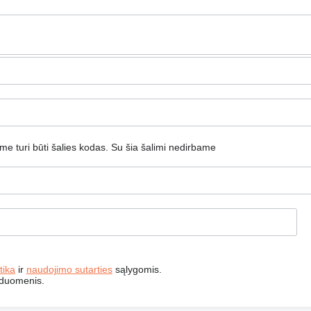
jame turi būti šalies kodas.
Su šia šalimi nedirbame
tika
ir
naudojimo sutarties
sąlygomis.
 duomenis.