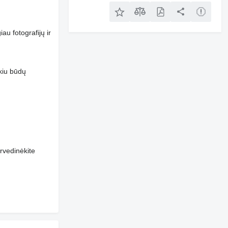
au fotografijų ir
okiu būdų
rvedinėkite