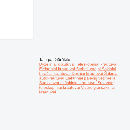
Taip pat žiūrėkite
Dyzeliniai krautuvai
Teleskopiniai krautuvai
Elektriniai krautuvai
Štabeliuotojai
Šakiniai
triračiai krautuvai
Dujiniai krautuvai
Šakiniai
autokrautuvai
Elektriniai palečių vežimėliai
Sunkiasvoriai šakiniai krautuvai
Sukamieji
teleskopiniai krautuvai
Visureigiai šakiniai
krautuvai