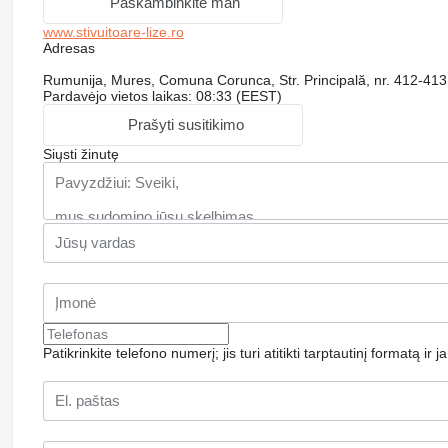
Paskambinkite man
www.stivuitoare-lize.ro
Adresas
Rumunija, Mures, Comuna Corunca, Str. Principală, nr. 412-413
Pardavėjo vietos laikas: 08:33 (EEST)
Prašyti susitikimo
Siųsti žinutę
Patikrinkite telefono numerį; jis turi atitikti tarptautinį formatą ir 