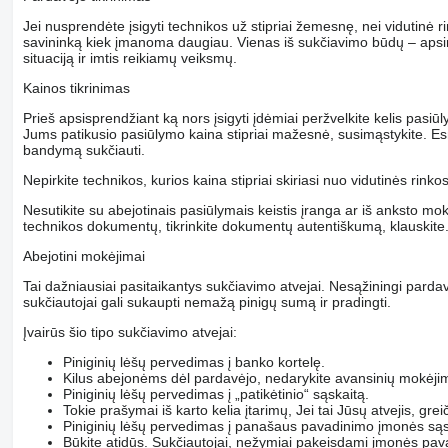
Jei nusprendėte įsigyti technikos už stipriai žemesnę, nei vidutinė r
savininką kiek įmanoma daugiau. Vienas iš sukčiavimo būdų – apsime
situaciją ir imtis reikiamų veiksmų.
Kainos tikrinimas
Prieš apsisprendžiant ką nors įsigyti įdėmiai peržvelkite kelis pasiūl
Jums patikusio pasiūlymo kaina stipriai mažesnė, susimąstykite. Es
bandymą sukčiauti.
Nepirkite technikos, kurios kaina stipriai skiriasi nuo vidutinės rinko
Nesutikite su abejotinais pasiūlymais keistis įranga ar iš anksto mokė
technikos dokumentų, tikrinkite dokumentų autentiškumą, klauskite
Abejotini mokėjimai
Tai dažniausiai pasitaikantys sukčiavimo atvejai. Nesąžiningi pardav
sukčiautojai gali sukaupti nemažą pinigų sumą ir pradingti.
Įvairūs šio tipo sukčiavimo atvejai:
Piniginių lėšų pervedimas į banko kortelę.
Kilus abejonėms dėl pardavėjo, nedarykite avansinių mokėji
Piniginių lėšų pervedimas į „patikėtinio“ sąskaitą.
Tokie prašymai iš karto kelia įtarimų, Jei tai Jūsų atvejis, gre
Piniginių lėšų pervedimas į panašaus pavadinimo įmonės sąs
Būkite atidūs. Sukčiautojai, nežymiai pakeisdami įmonės pav