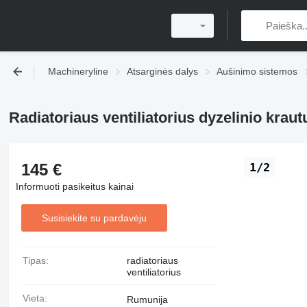
Machineryline
Atsarginės dalys
Aušinimo sistemos
Radiatoriaus ventiliatorius dyzelinio krau
145 €
1/2
Informuoti pasikeitus kainai
Susisiekite su pardavėju
Tipas:
radiatoriaus
ventiliatorius
Vieta:
Rumunija