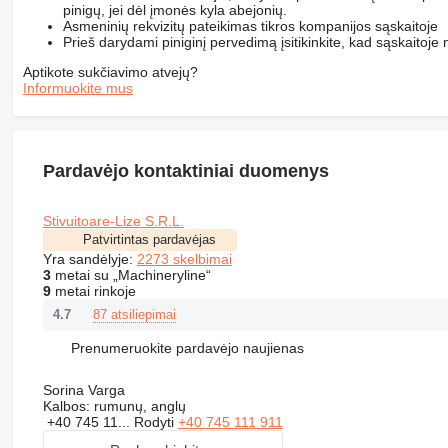
pinigų, jei dėl įmonės kyla abejonių.
Asmeninių rekvizitų pateikimas tikros kompanijos sąskaitoje
Prieš darydami piniginį pervedimą įsitikinkite, kad sąskaitoje n
Aptikote sukčiavimo atvejų?
Informuokite mus
Pardavėjo kontaktiniai duomenys
Stivuitoare-Lize S.R.L.
Patvirtintas pardavėjas
Yra sandėlyje:
2273 skelbimai
3
metai su „Machineryline“
9
metai rinkoje
87 atsiliepimai
4.7
Prenumeruokite pardavėjo naujienas
Sorina Varga
Kalbos:
rumunų, anglų
+40 745 11...
Rodyti
+40 745 111 911