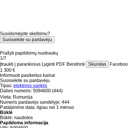
Susidomėjote skelbimu?
Susisiekite su pardavėju
Prašyti papildomų nuotraukų
1/7
Įtraukti į parankinius
Lyginti
PDF
Bendrinti
Skundas
Facebo
1 300 €
Informuoti pasikeitus kainai
Susisiekite su pardavėju
Tipas:
elektrinis variklis
Dalies numeris:
5094600 (444)
Vieta:
Rumunija
Numeris pardavėjo sandėlyje:
444
Patalpinimo data:
ilgiau nei 1 mėnuo
Būklė
Būklė:
naudotos
Papildoma informacija
VIN:
5094600