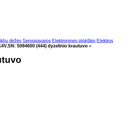
klių dėžės
Servopavaros
Elektroninės plokštės
Elektros
i 14V,SN: 5094600 (444) dyzelinio krautuvo
»
autuvo