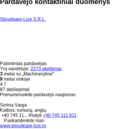
Pardavėjo kontaktiniai duomenys
Stivuitoare-Lize S.R.L.
Patvirtintas pardavėjas
Yra sandėlyje:
2273 skelbimai
3
metai su „Machineryline“
9
metai rinkoje
4.7
87 atsiliepimai
Prenumeruokite pardavėjo naujienas
Sorina Varga
Kalbos:
rumunų, anglų
+40 745 11...
Rodyti
+40 745 111 911
Paskambinkite man
www.stivuitoare-lize.ro