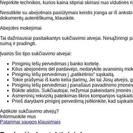
Nepirkite technikos, kurios kaina stipriai skiriasi nuo vidutinės 
Nesutikite su abejotinais pasiūlymais keistis įranga ar iš anksto
dokumentų autentiškumą, klauskite.
Abejotini mokėjimai
Tai dažniausiai pasitaikantys sukčiavimo atvejai. Nesąžiningi p
sumą ir pradingti.
Įvairūs šio tipo sukčiavimo atvejai:
Piniginių lėšų pervedimas į banko kortelę.
Kilus abejonėms dėl pardavėjo, nedarykite avansinių mok
Piniginių lėšų pervedimas į „patikėtinio“ sąskaitą.
Tokie prašymai iš karto kelia įtarimų, Jei tai Jūsų atvejis,
Piniginių lėšų pervedimas į panašaus pavadinimo įmonės
Būkite atidūs. Sukčiautojai, nežymiai pakeisdami įmonės 
Asmeninių rekvizitų pateikimas tikros kompanijos sąskait
Prieš darydami piniginį pervedimą įsitikinkite, kad sąskaito
Aptikote sukčiavimo atvejų?
Informuokite mus
Patarimai saugos klausimais