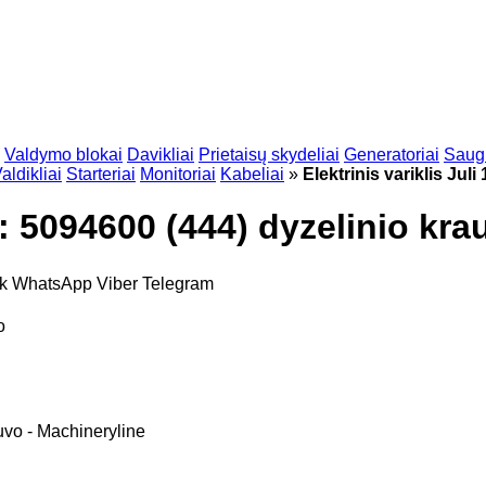
Valdymo blokai
Davikliai
Prietaisų skydeliai
Generatoriai
Saugi
aldikliai
Starteriai
Monitoriai
Kabeliai
»
Elektrinis variklis Jul
SN: 5094600 (444) dyzelinio kr
ok
WhatsApp
Viber
Telegram
o