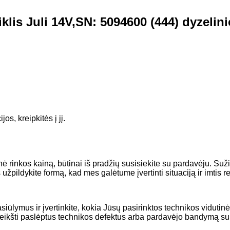
klis Juli 14V,SN: 5094600 (444) dyzelin
s, kreipkitės į jį.
tinė rinkos kainą, būtinai iš pradžių susisiekite su pardavėju. 
žpildykite formą, kad mes galėtume įvertinti situaciją ir imtis 
pasiūlymus ir įvertinkite, kokia Jūsų pasirinktos technikos vidut
reikšti paslėptus technikos defektus arba pardavėjo bandymą suk