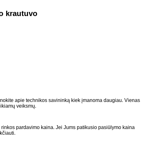
io krautuvo
Sužinokite apie technikos savininką kiek įmanoma daugiau. Vienas
reikiamų veiksmų.
inė rinkos pardavimo kaina. Jei Jums patikusio pasiūlymo kaina
čiauti.