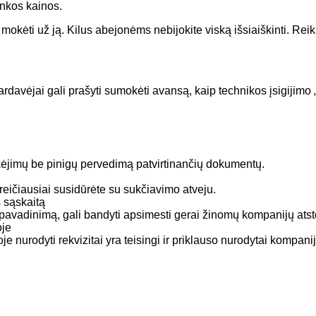
rinkos kainos.
 mokėti už ją. Kilus abejonėms nebijokite viską išsiaiškinti. Reik
ardavėjai gali prašyti sumokėti avansą, kaip technikos įsigijimo
ėjimų be pinigų pervedimą patvirtinančių dokumentų.
 greičiausiai susidūrėte su sukčiavimo atveju.
 sąskaitą
pavadinimą, gali bandyti apsimesti gerai žinomų kompanijų atsto
oje
je nurodyti rekvizitai yra teisingi ir priklauso nurodytai kompanij