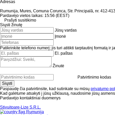
Adresas
Rumunija, Mures, Comuna Corunca, Str. Principală, nr. 412-413
Pardavėjo vietos laikas: 15:56 (EEST)
Prašyti susitikimo
Siųsti žinutę
Jūsų vardas
Įmonė
Patikrinkite telefono numerį; jis turi atitikti tarptautinį formatą ir 
El. paštas
Žinutė
Patvirtinimo kodas
Paspaudę čia patvirtinsite, kad sutinkate su mūsų
privatumo pol
Kad galėtume atsakyti į jūsų užklausą, naudosime jūsų asmen
Pardavėjo kontaktiniai duomenys
Stivuitoare-Lize S.R.L.
Rumunija