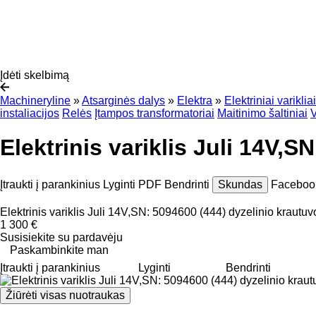
Įdėti skelbimą
Machineryline
»
Atsarginės dalys
»
Elektra
»
Elektriniai varikliai
instaliacijos
Relės
Įtampos transformatoriai
Maitinimo šaltiniai
V
Elektrinis variklis Juli 14V,
Įtraukti į parankinius
Lyginti
PDF
Bendrinti
Skundas
Facebo
Elektrinis variklis Juli 14V,SN: 5094600 (444) dyzelinio krautuv
1 300 €
Susisiekite su pardavėju
Paskambinkite man
Įtraukti į parankinius
Lyginti
Bendrinti
Žiūrėti visas nuotraukas