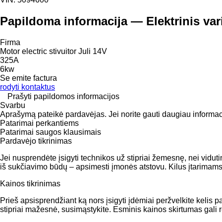
Papildoma informacija — Elektrinis vari
Firma
Motor electric stivuitor Juli 14V
325A
6kw
Se emite factura
rodyti kontaktus
Prašyti papildomos informacijos
Svarbu
Aprašymą pateikė pardavėjas. Jei norite gauti daugiau informacijo
Patarimai perkantiems
Patarimai saugos klausimais
Pardavėjo tikrinimas
Jei nusprendėte įsigyti technikos už stipriai žemesnę, nei vidu
iš sukčiavimo būdų – apsimesti įmonės atstovu. Kilus įtarimams u
Kainos tikrinimas
Prieš apsisprendžiant ką nors įsigyti įdėmiai peržvelkite kelis 
stipriai mažesnė, susimąstykite. Esminis kainos skirtumas gali 