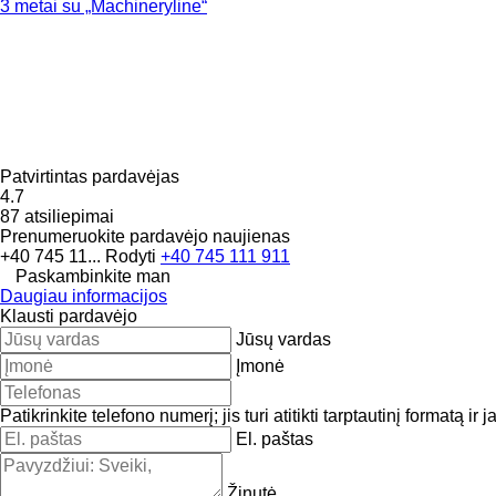
3 metai su „Machineryline“
Patvirtintas pardavėjas
4.7
87 atsiliepimai
Prenumeruokite pardavėjo naujienas
+40 745 11...
Rodyti
+40 745 111 911
Paskambinkite man
Daugiau informacijos
Klausti pardavėjo
Jūsų vardas
Įmonė
Patikrinkite telefono numerį; jis turi atitikti tarptautinį formatą ir 
El. paštas
Žinutė