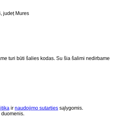
, județ Mures
jame turi būti šalies kodas.
Su šia šalimi nedirbame
itika
ir
naudojimo sutarties
sąlygomis.
s duomenis.